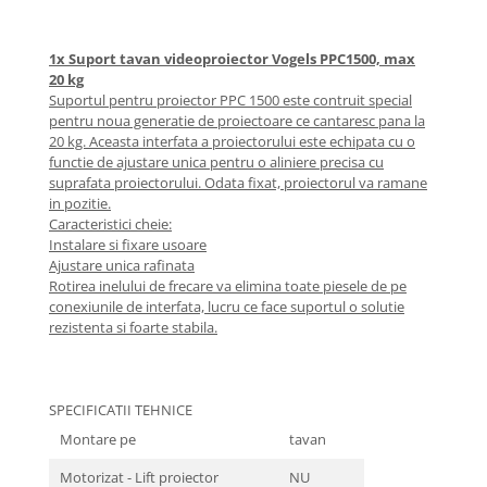
1x Suport tavan videoproiector Vogels PPC1500, max
20 kg
Suportul pentru proiector PPC 1500 este contruit special
pentru noua generatie de proiectoare ce cantaresc pana la
20 kg. Aceasta interfata a proiectorului este echipata cu o
functie de ajustare unica pentru o aliniere precisa cu
suprafata proiectorului. Odata fixat, proiectorul va ramane
in pozitie.
Caracteristici cheie:
Instalare si fixare usoare
Ajustare unica rafinata
Rotirea inelului de frecare va elimina toate piesele de pe
conexiunile de interfata, lucru ce face suportul o solutie
rezistenta si foarte stabila.
SPECIFICATII TEHNICE
Montare pe
tavan
Motorizat - Lift proiector
NU