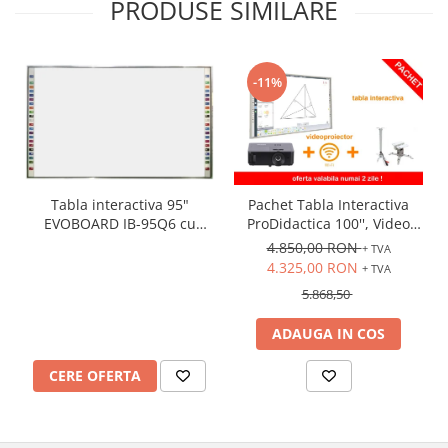
PRODUSE SIMILARE
-11%
Tabla interactiva 95"
Pachet Tabla Interactiva
EVOBOARD IB-95Q6 cu
ProDidactica 100'', Video
pentray inteligent,
Proiector de tavan, suport
4.850,00 RON
+ TVA
16:10/16:9 tehnologie tactila
videoproiector, adaptor
4.325,00 RON
+ TVA
IR, 10 puncte de atingere
Wireless
5.868,50
ADAUGA IN COS
CERE OFERTA