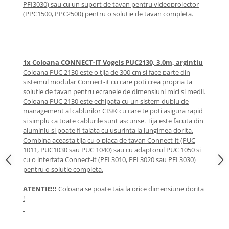
PFI3030) sau cu un suport de tavan pentru videoproiector
(PPC1500, PPC2500) pentru o solutie de tavan completa.
1x Coloana CONNECT-IT Vogels PUC2130, 3.0m, argintiu
Coloana PUC 2130 este o tija de 300 cm si face parte din
sistemul modular Connect-it cu care poti crea propria ta
solutie de tavan pentru ecranele de dimensiuni mici si medii.
Coloana PUC 2130 este echipata cu un sistem dublu de
management al cablurilor CIS® cu care te poti asigura rapid
si simplu ca toate cablurile sunt ascunse. Tija este facuta din
aluminiu si poate fi taiata cu usurinta la lungimea dorita.
Combina aceasta tija cu o placa de tavan Connect-it (PUC
1011, PUC1030 sau PUC 1040) sau cu adaptorul PUC 1050 si
cu o interfata Connect-it (PFI 3010, PFI 3020 sau PFI 3030)
pentru o solutie completa.
ATENTIE!!!
Coloana se poate taia la orice dimensiune dorita
!