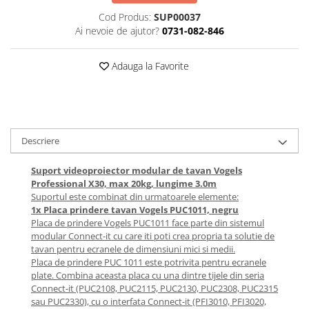
Accesorii
Cod Produs:
SUP00037
Panouri Afisare
Ai nevoie de ajutor?
0731-082-846
Table magnetice din sticla
Adauga la Favorite
Descriere
Suport videoproiector modular de tavan Vogels
Professional X30, max 20kg, lungime 3.0m
Suportul este combinat din urmatoarele elemente:
1x Placa prindere tavan Vogels PUC1011, negru
Placa de prindere Vogels PUC1011 face parte din sistemul
modular Connect-it cu care iti poti crea propria ta solutie de
tavan pentru ecranele de dimensiuni mici si medii.
Placa de prindere PUC 1011 este potrivita pentru ecranele
plate. Combina aceasta placa cu una dintre tijele din seria
Connect-it (PUC2108, PUC2115, PUC2130, PUC2308, PUC2315
sau PUC2330), cu o interfata Connect-it (PFI3010, PFI3020,