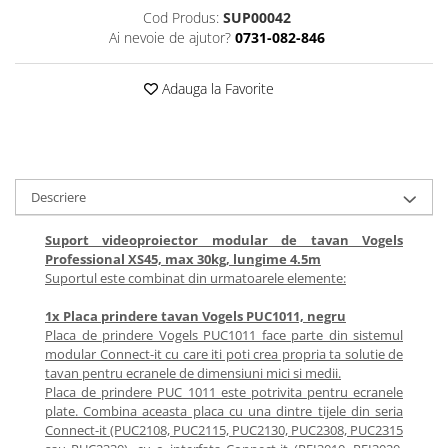
Cod Produs:
SUP00042
Videoproiectoare si Echipamente IT
Ai nevoie de ajutor?
0731-082-846
Videoproiectoare
Videoproiectoare
Adauga la Favorite
Suporti si Accesorii
Videoproiectoare
Ecrane Proiectie
Laptopuri si Accesorii
Descriere
Laptopuri
Accesorii Laptopuri
Suport videoproiector modular de tavan Vogels
Professional XS45, max 30kg, lungime 4.5m
All in One/PC
Suportul este combinat din urmatoarele elemente:
All in One
1x Placa prindere tavan Vogels PUC1011, negru
Periferice PC
Placa de prindere Vogels PUC1011 face parte din sistemul
Conectivitate si Accesorii
modular Connect-it cu care iti poti crea propria ta solutie de
Monitoare
tavan pentru ecranele de dimensiuni mici si medii.
Placa de prindere PUC 1011 este potrivita pentru ecranele
Tablete si Accesorii
plate. Combina aceasta placa cu una dintre tijele din seria
Imprimante si Multifunctionale
Connect-it (PUC2108, PUC2115, PUC2130, PUC2308, PUC2315