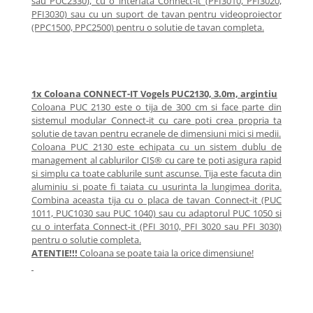
sau PUC2330), cu o interfata Connect-it (PFI3010, PFI3020,
Imprimante
PFI3030) sau cu un suport de tavan pentru videoproiector
Multifunctionale
(PPC1500, PPC2500) pentru o solutie de tavan completa.
Imprimante si Scanere 3D
Imprimante 3D
Videoconferinta si Colaborare
1x Coloana CONNECT-IT Vogels PUC2130, 3.0m, argintiu
Camere Videoconferinta
Coloana PUC 2130 este o tija de 300 cm si face parte din
sistemul modular Connect-it cu care poti crea propria ta
Boxe si Soundbar
solutie de tavan pentru ecranele de dimensiuni mici si medii.
Tehnologie Educationala
Coloana PUC 2130 este echipata cu un sistem dublu de
management al cablurilor CIS® cu care te poti asigura rapid
Ochelari VR
si simplu ca toate cablurile sunt ascunse. Tija este facuta din
Kit Robotic Educational
aluminiu si poate fi taiata cu usurinta la lungimea dorita.
Combina aceasta tija cu o placa de tavan Connect-it (PUC
Software Educational
1011, PUC1030 sau PUC 1040) sau cu adaptorul PUC 1050 si
Mobilier Invatamant
cu o interfata Connect-it (PFI 3010, PFI 3020 sau PFI 3030)
Mobilier Cresa si Gradinita
pentru o solutie completa.
ATENTIE!!!
Coloana se poate taia la orice dimensiune!
Mese gradinita
Scaune Gradinita
Paturi gradinita