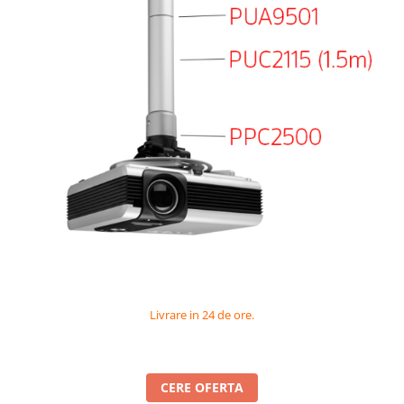
Videoproiectoare si Accesorii
Videoproiectoare
Accesorii
Suporti
Videoconferinta si Colaborare
Camere Videoconferinta
Boxe si Soundbar
Tehnologie Educationala
Ochelari VR-3D
Kit Robotic Educational
Software Educational
Oferta Mobilier Clasa
Livrare in 24 de ore.
Table/Display-uri Interactive
Table Interactive
Display-uri Interactive
CERE OFERTA
Accesorii/Standuri