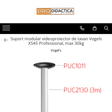
Toate Produsele
Oferta PNRR/PNRAS
Pachete Echipamente Sali Clasa
Suport modular videoproiector de tavan Vogels
Pachete Echipamente Sala Clasa
XS45 Professional, max 30kg
Table/Display-uri Interactive
Vogel's
Table Interactive
Display-uri Interactive
Suporti/Standuri/Accesorii
Imprimante si Multifunctionale
Imprimante si Scanere 3D
Imprimante 3D
Creioane 3D
Accesorii 3D
Camere Documente