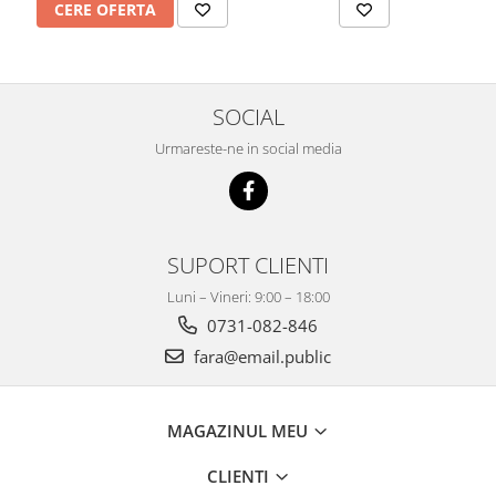
Seturi Birou Lux
CERE OFERTA
Organizare si arhivare
Bibliorafturi,Dosare,Cutii Arhivare
Mape si Folii Plastic
SOCIAL
Plannere
Urmareste-ne in social media
Tavite si Suporturi Documente
Mijloace de Prezentare
Aviziere
Flipchart-uri si Rezerve
SUPORT CLIENTI
Accesorii
Luni – Vineri: 9:00 – 18:00
Panouri Afisare
0731-082-846
Table magnetice din sticla
fara@email.public
Scutece
Scutece adulti tip chilot
Sale
MAGAZINUL MEU
CLIENTI