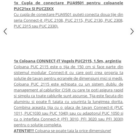
Mobilier Depozitare
1x Cupla de conectare PUA9501 pentru coloanele
Dulapuri si Cuiere
PUC21xx SI PUC23XX
Cu cupla de conectare PUA9501 puteti conecta doua tije din
Mobilier Scolar
seria Connect-it (PUC 2108, PUC 2115, PUC 2130, PUC 2308,
Banci Sali Clasa
PUC 2315 sau PUC 2330).
Scaune Scolare
Set Banca si Scaune Elevi
Dulapuri,Biblioteci si Cuiere
Mobilier Laboratoare
1x Coloana CONNECT-IT Vogels PUC2115, 1.5m, argintiu
Catedre si mese
Coloana PUC 2115 este o tija de 150 cm si face parte din
sistemul modular Connect-it cu care poti crea propria ta
Mobilier Universitar
solutie de tavan pentru ecranele de dimensiuni mici si medii.
Pupitre Seminarii
Coloana PUC 2115 este echipata cu un sistem dublu de
management al cablurilor CIS® cu care te poti asigura rapid
Scaune si Fotolii
si simplu ca toate cablurile sunt ascunse. Tija este facuta din
Catedre,Mese,Birouri
aluminiu si poate fi taiata cu usurinta la lungimea dorita.
Mobilier Laboratoare
Combina aceasta tija cu o placa de tavan Connect-it (PUC
1011, PUC1030 sau PUC 1040) sau cu adaptorul PUC 1050 si
Materiale Didactice
cu o interfata Connect-it (PFI 3010, PFI 3020 sau PFI 3030)
Materiale Didactice si Jocuri
pentru o solutie completa.
Prescolari
ATENTIE!!!
Coloana se poate taia la orice dimensiune!