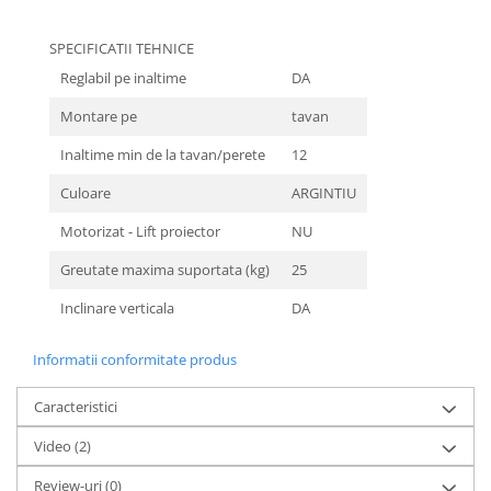
Materiale Didactice Gimnaziu si
Liceu
SPECIFICATII TEHNICE
Reglabil pe inaltime
DA
Matematica
Informatica
Montare pe
tavan
Istorie
Inaltime min de la tavan/perete
12
Geografie
Culoare
ARGINTIU
Biologie
Chimie
Motorizat - Lift proiector
NU
Fizica
Greutate maxima suportata (kg)
25
Educatie Civica
Limba engleza
Inclinare verticala
DA
Birotica si Papetarie
Informatii conformitate produs
Table Scolare,Whiteboard-uri si
Accesorii
Caracteristici
Table Scolare
Video
(2)
Accesorii
Whiteboard-uri
Review-uri
(0)