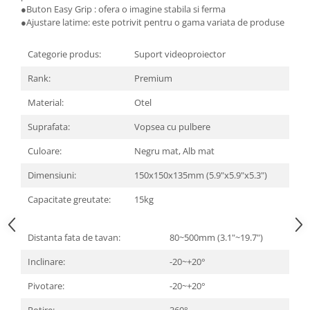
●
Buton Easy Grip : ofera o imagine stabila si ferma
●
Ajustare latime: este potrivit pentru o gama variata de produse
Categorie produs:
Suport videoproiector
Rank:
Premium
Material:
Otel
Suprafata:
Vopsea cu pulbere
Culoare:
Negru mat, Alb mat
Dimensiuni:
150x150x135mm (5.9"x5.9"x5.3")
Capacitate greutate:
15kg
Distanta fata de tavan:
80~500mm (3.1"~19.7")
Inclinare:
-20~+20°
Pivotare:
-20~+20°