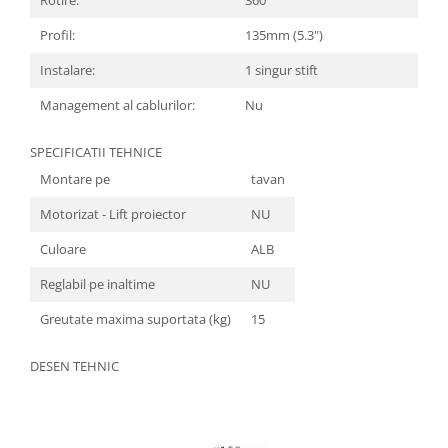
Rotire:
360°
Profil:
135mm (5.3")
Instalare:
1 singur stift
Management al cablurilor:
Nu
SPECIFICATII TEHNICE
Montare pe
tavan
Motorizat - Lift proiector
NU
Culoare
ALB
Reglabil pe inaltime
NU
Greutate maxima suportata (kg)
15
DESEN TEHNIC