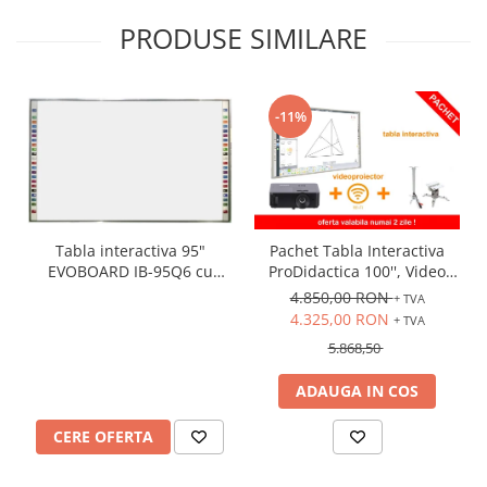
PRODUSE SIMILARE
-11%
Tabla interactiva 95"
Pachet Tabla Interactiva
EVOBOARD IB-95Q6 cu
ProDidactica 100'', Video
pentray inteligent,
Proiector de tavan, suport
4.850,00 RON
+ TVA
16:10/16:9 tehnologie tactila
videoproiector, adaptor
4.325,00 RON
+ TVA
IR, 10 puncte de atingere
Wireless
5.868,50
ADAUGA IN COS
CERE OFERTA