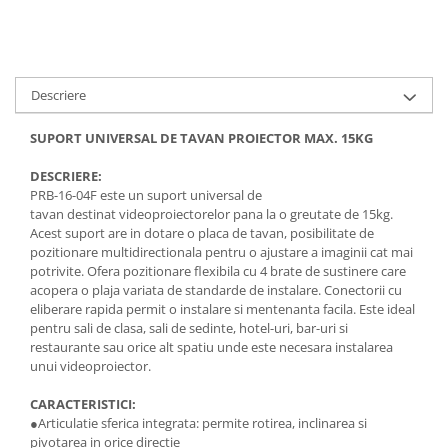
Accesorii
Panouri Afisare
Table magnetice din sticla
Descriere
SUPORT UNIVERSAL DE TAVAN PROIECTOR MAX. 15KG
DESCRIERE:
PRB-16-04F este un suport universal de
tavan destinat videoproiectorelor pana la o greutate de 15kg.
Acest suport are in dotare o placa de tavan, posibilitate de
pozitionare multidirectionala pentru o ajustare a imaginii cat mai
potrivite. Ofera pozitionare flexibila cu 4 brate de sustinere care
acopera o plaja variata de standarde de instalare. Conectorii cu
eliberare rapida permit o instalare si mentenanta facila. Este ideal
pentru sali de clasa, sali de sedinte, hotel-uri, bar-uri si
restaurante sau orice alt spatiu unde este necesara instalarea
unui videoproiector.
CARACTERISTICI:
●
Articulatie sferica integrata: permite rotirea, inclinarea si
pivotarea in orice directie