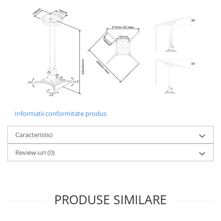
Materiale Didactice Gimnaziu si
Liceu
Matematica
Informatica
Istorie
Geografie
Biologie
Chimie
Fizica
Informatii conformitate produs
Educatie Civica
Caracteristici
Limba engleza
Birotica si Papetarie
Review-uri
(0)
Table Scolare,Whiteboard-uri si
Accesorii
Table Scolare
PRODUSE SIMILARE
Accesorii
Whiteboard-uri