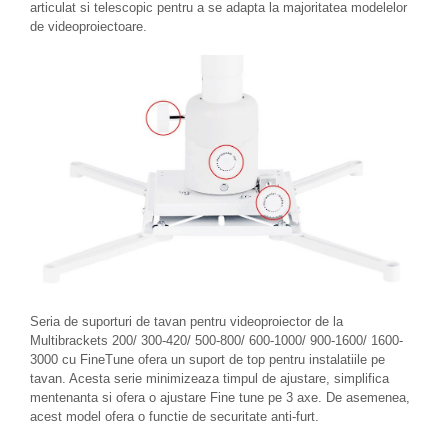
articulat si telescopic pentru a se adapta la majoritatea modelelor
Imprimante
de videoproiectoare.
Multifunctionale
Imprimante si Scanere 3D
Imprimante 3D
Videoconferinta si Colaborare
Camere Videoconferinta
Boxe si Soundbar
Tehnologie Educationala
Ochelari VR
Kit Robotic Educational
Software Educational
Mobilier Invatamant
Seria de suporturi de tavan pentru videoproiector de la
Mobilier Cresa si Gradinita
Multibrackets 200/ 300-420/ 500-800/ 600-1000/ 900-1600/ 1600-
3000 cu FineTune ofera un suport de top pentru instalatiile pe
Mese gradinita
tavan. Acesta serie minimizeaza timpul de ajustare, simplifica
Scaune Gradinita
mentenanta si ofera o ajustare Fine tune pe 3 axe. De asemenea,
acest model ofera o functie de securitate anti-furt.
Paturi gradinita