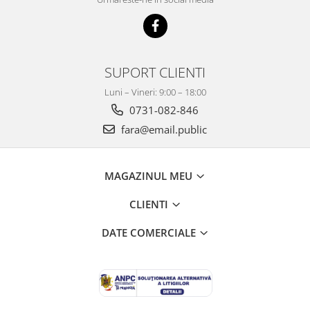
Seturi Birou Lux
Organizare si arhivare
Bibliorafturi,Dosare,Cutii Arhivare
Mape si Folii Plastic
SUPORT CLIENTI
Plannere
Luni – Vineri: 9:00 – 18:00
Tavite si Suporturi Documente
0731-082-846
Mijloace de Prezentare
fara@email.public
Aviziere
Flipchart-uri si Rezerve
Accesorii
MAGAZINUL MEU
Panouri Afisare
CLIENTI
Table magnetice din sticla
Scutece
DATE COMERCIALE
Scutece adulti tip chilot
Sale