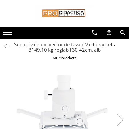
Toate Produsele
Oferta PNRR/PNRAS
Pachete Echipamente Sali Clasa
Suport videoproiector de tavan Multibrackets
Pachete Echipamente Sala Clasa
3149,10 kg reglabil 30-42cm, alb
Table/Display-uri Interactive
Multibrackets
Table Interactive
Display-uri Interactive
Suporti/Standuri/Accesorii
Imprimante si Multifunctionale
Imprimante si Scanere 3D
Imprimante 3D
Creioane 3D
Accesorii 3D
Camere Documente