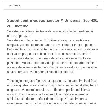
Descriere
Videoproiectoare si Echipamente IT
Videoproiectoare
Videoproiectoare
Suport pentru videoproiector M Universal, 300-420,
Suporti si Accesorii
cu Finetune
Videoproiectoare
Suporturi de videoproiectoare de top cu tehnologie FineTune si
montare pe tavan.
Ecrane Proiectie
Suportul de videoproiector M Universal asigura o pozitionare
Laptopuri si Accesorii
simpla a videoproiectorului tau in cel mai discret mod cu putinta.
Poti orienta si inclina suportul pe mai multe axe. Acest model este
Laptopuri
echipat cu pat pentru cabluri, functie de ajustare a inaltimii si
Accesorii Laptopuri
ajustari ale setarilor Fine tune, odata ce videoproiectorul este
All in One/PC
pozitionat. Acest suport de videoproiector are o suprafata minima
atasata de videoproiector pentru a nu bloca caldura si pentru a nu
All in One
scurta durata de viata a lampii videoproiectorului.
Periferice PC
Tehnologia integrata Finetune asigura o pozitionare simpla si fara
Conectivitate si Accesorii
efort ce ajusteaza automat pozitia videoproiectorului. Astfel, te poti
Monitoare
asigura ca videoproiectorul tau sa fie intr-o pozitie echilibrata
Tablete si Accesorii
oricand. Lucrul acesta reduce timpul de instalare si permite
schimbari ulterioare, perfect daca anticipezi o schimbare a
Imprimante si Multifunctionale
videoproiectorului in viitor. Bratul ce sustine videoproiectorul este