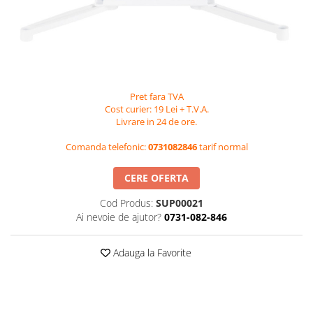
Videoproiectoare si Accesorii
Videoproiectoare
Accesorii
Suporti
Videoconferinta si Colaborare
Pret fara TVA
Cost curier: 19 Lei + T.V.A.
Camere Videoconferinta
Livrare in 24 de ore.
Boxe si Soundbar
Comanda telefonic:
0731082846
tarif normal
Tehnologie Educationala
Ochelari VR-3D
CERE OFERTA
Kit Robotic Educational
Cod Produs:
SUP00021
Software Educational
Ai nevoie de ajutor?
0731-082-846
Oferta Mobilier Clasa
Table/Display-uri Interactive
Adauga la Favorite
Table Interactive
Display-uri Interactive
Accesorii/Standuri