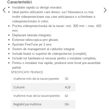
Mobilier Depozitare
Caracteristici
:
Dulapuri si Cuiere
Instalatie rapida cu design inovator;
Ideal pentru utilizatorii care doresc sa-l foloseasca cu mai
Mobilier Scolar
multe videoproiectoare sau care anticipeaza o schimbare a
Banci Sali Clasa
videoproiectorului in viitor;
Pozitia videoproiectorului de la tavan: min. 300 mm – max. 420
Scaune Scolare
mm;
Set Banca si Scaune Elevi
Deplasare laterala integrata;
Dulapuri,Biblioteci si Cuiere
Extensie telescopica prin glisare;
Ajustare FineTune pe 3 axe;
Mobilier Laboratoare
Sistem de management al cablurilor integrat;
Catedre si mese
Include bratul si suportul de videoproiector (complet);
Mobilier Universitar
Include tot hardware-ul necesar pentru o instalare completa;
Pentru o instalare mai rapida, produsul este livrat pre-asamblat
Pupitre Seminarii
partial.
SPECIFICATII TEHNICE
Scaune si Fotolii
Catedre,Mese,Birouri
Inaltime min de la tavan/perete
30
Mobilier Laboratoare
Culoare
ALB
Materiale Didactice
Inaltime max de la tavan/perete
42
Materiale Didactice si Jocuri
Prescolari
Reglabil pe inaltime
DA