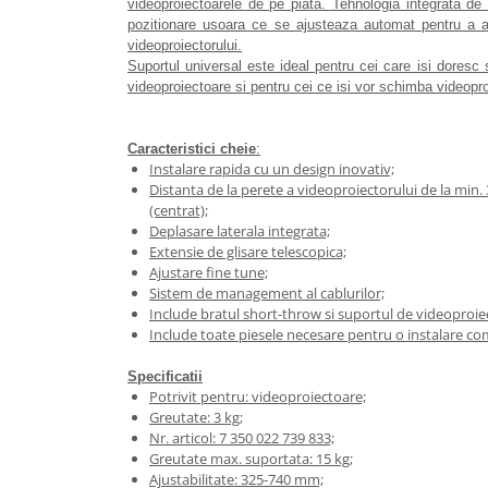
videoproiectoarele de pe piata. Tehnologia integrata de 
pozitionare usoara ce se ajusteaza automat pentru a 
Videoproiectoare si Echipamente IT
videoproiectorului.
Videoproiectoare
Suportul universal este ideal pentru cei care isi doresc 
videoproiectoare si pentru cei ce isi vor schimba videoproie
Videoproiectoare
Suporti si Accesorii
Videoproiectoare
Caracteristici cheie
:
Ecrane Proiectie
Instalare rapida cu un design inovativ;
Distanta de la perete a videoproiectorului de la mi
Laptopuri si Accesorii
(centrat);
Laptopuri
Deplasare laterala integrata;
Extensie de glisare telescopica;
Accesorii Laptopuri
Ajustare fine tune;
All in One/PC
Sistem de management al cablurilor;
Include bratul short-throw si suportul de videoproie
All in One
Include toate piesele necesare pentru o instalare c
Periferice PC
Conectivitate si Accesorii
Specificatii
Potrivit pentru: videoproiectoare;
Monitoare
Greutate: 3 kg;
Tablete si Accesorii
Nr. articol: 7 350 022 739 833;
Greutate max. suportata: 15 kg;
Imprimante si Multifunctionale
Ajustabilitate: 325-740 mm;