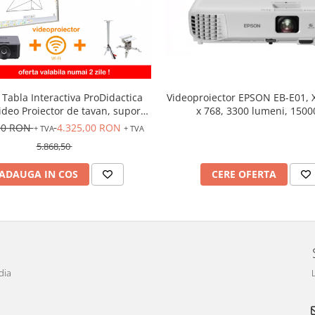
 Tabla Interactiva ProDidactica
Videoproiector EPSON EB-E01, 
Video Proiector de tavan, suport
x 768, 3300 lumeni, 1500
oproiector, adaptor Wireless
00 RON
4.325,00 RON
+ TVA
+ TVA
5.868,50
ADAUGA IN COS
CERE OFERTA
dia