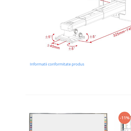
Mobilier Depozitare
Dulapuri si Cuiere
Mobilier Scolar
Banci Sali Clasa
Scaune Scolare
Set Banca si Scaune Elevi
Dulapuri,Biblioteci si Cuiere
Mobilier Laboratoare
Catedre si mese
Informatii conformitate produs
Mobilier Universitar
Pupitre Seminarii
Scaune si Fotolii
Catedre,Mese,Birouri
Mobilier Laboratoare
Materiale Didactice
Materiale Didactice si Jocuri
-11%
Prescolari