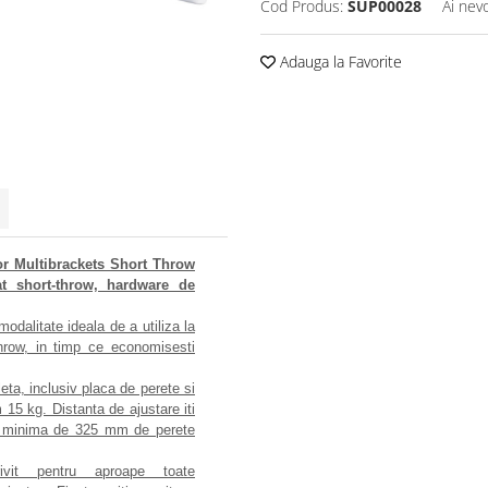
Cod Produs:
SUP00028
Ai nev
Adauga la Favorite
or Multibrackets Short Throw
t short-throw, hardware de
odalitate ideala de a utiliza la
throw, in timp ce economisesti
eta, inclusiv placa de perete si
15 kg. Distanta de ajustare iti
nta minima de 325 mm de perete
rivit pentru aproape toate