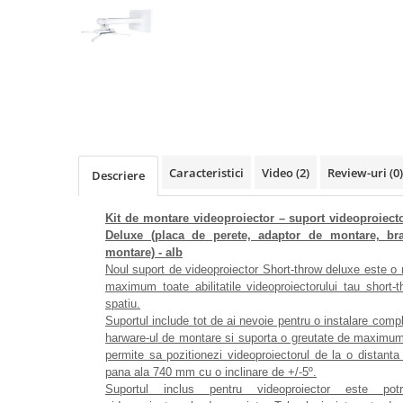
Videoproiectoare si Accesorii
Videoproiectoare
Accesorii
Suporti
Distribuie
pe
Videoconferinta si Colaborare
Facebook
Camere Videoconferinta
Boxe si Soundbar
Caracteristici
Video
(2)
Review-uri
(0)
Descriere
Tehnologie Educationala
Kit de montare videoproiector – suport videoproiect
Ochelari VR-3D
Deluxe (placa de perete, adaptor de montare, bra
Kit Robotic Educational
montare) - alb
Software Educational
Noul suport de videoproiector Short-throw deluxe este o m
maximum toate abilitatile videoproiectorului tau short-
Oferta Mobilier Clasa
spatiu.
Table/Display-uri Interactive
Suportul include tot de ai nevoie pentru o instalare compl
harware-ul de montare si suporta o greutate de maximum 
Table Interactive
permite sa pozitionezi videoproiectorul de la o dista
Display-uri Interactive
pana ala 740 mm cu o inclinare de +/-5º.
Suportul inclus pentru videoproiector este pot
Accesorii/Standuri