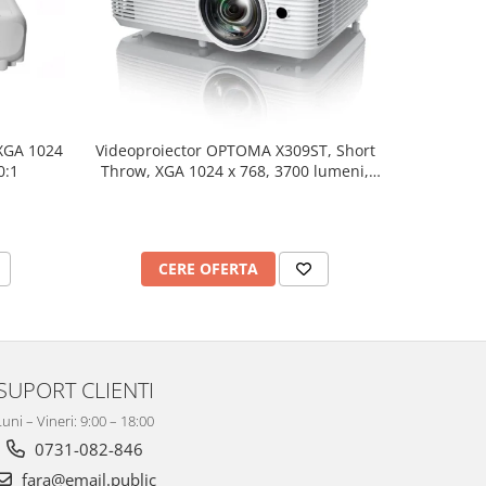
Videopro
XGA 1024
Videoproiector OPTOMA X309ST, Short
1280 x 
0:1
Throw, XGA 1024 x 768, 3700 lumeni,
contrast 25000:1
C
CERE OFERTA
SUPORT CLIENTI
Luni – Vineri: 9:00 – 18:00
0731-082-846
fara@email.public