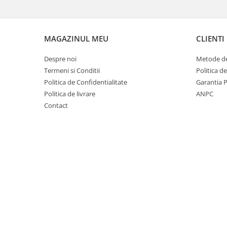
Materiale Didactice Gimnaziu si
Liceu
Matematica
MAGAZINUL MEU
CLIENTI
Informatica
Despre noi
Metode de
Istorie
Termeni si Conditii
Politica d
Geografie
Politica de Confidentialitate
Garantia 
Biologie
Politica de livrare
ANPC
Chimie
Contact
Fizica
Educatie Civica
Limba engleza
Birotica si Papetarie
Table Scolare,Whiteboard-uri si
Accesorii
Table Scolare
Accesorii
Whiteboard-uri