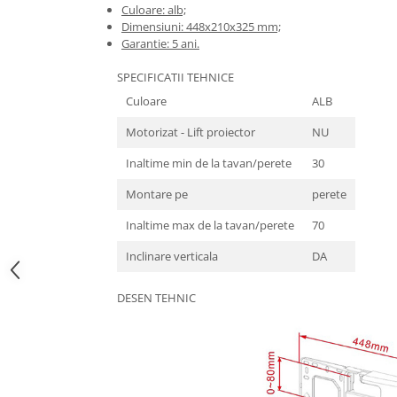
Culoare: alb;
Imprimante
Dimensiuni: 448x210x325 mm;
Multifunctionale
Garantie: 5 ani.
Imprimante si Scanere 3D
SPECIFICATII TEHNICE
Imprimante 3D
Culoare
ALB
Videoconferinta si Colaborare
Motorizat - Lift proiector
NU
Camere Videoconferinta
Boxe si Soundbar
Inaltime min de la tavan/perete
30
Tehnologie Educationala
Montare pe
perete
Ochelari VR
Inaltime max de la tavan/perete
70
Kit Robotic Educational
Software Educational
Inclinare verticala
DA
Mobilier Invatamant
DESEN TEHNIC
Mobilier Cresa si Gradinita
Mese gradinita
Scaune Gradinita
Paturi gradinita