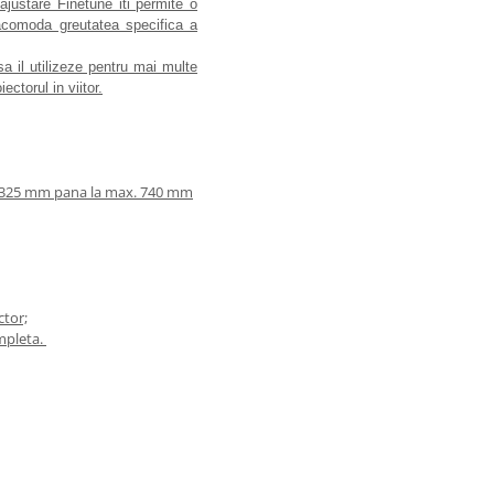
ajustare Finetune iti permite o
acomoda greutatea specifica a
sa il utilizeze pentru mai multe
ctorul in viitor.
n. 325 mm pana la max. 740 mm
ctor;
ompleta.