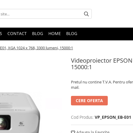
S
CONTACT
BLOG
HOME
BLOG
01, XGA 1024 x 768, 3300 lumeni, 15000:1
Videoproiector EPSON 
15000:1
Pretul nu contine T.V.A. Pentru ofe
mail.
CERE OFERTA
Cod Produs:
VP_EPSON_EB-E01
Adauga la Favorite