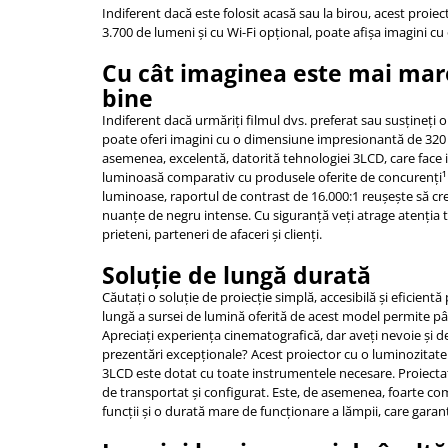
Dezvoltarea limbajului
Indiferent dacă este folosit acasă sau la birou, acest proie
Matematica
3.700 de lumeni şi cu Wi-Fi opţional, poate afişa imagini c
Jocuri
Cu cât imaginea este mai mare
Educatie fizica
bine
Truse de experimente pentru copii
Indiferent dacă urmăriţi filmul dvs. preferat sau susţineţi 
Dezvoltare socio-emotionala
poate oferi imagini cu o dimensiune impresionantă de 320 de
asemenea, excelentă, datorită tehnologiei 3LCD, care face 
Dezvoltarea cognitiva
luminoasă comparativ cu produsele oferite de concurenţi¹. P
Globuri
luminoase, raportul de contrast de 16.000:1 reuşeşte să cr
Hărți gigant
nuanţe de negru intense. Cu siguranţă veţi atrage atenţia tu
prieteni, parteneri de afaceri şi clienţi.
Materiale Didactice Clasele
Primare(0-4)
Soluţie de lungă durată
Limba si Comunicare
Căutaţi o soluţie de proiecţie simplă, accesibilă şi eficien
Matematica si stiinte ale naturii
lungă a sursei de lumină oferită de acest model permite pâ
Apreciaţi experienţa cinematografică, dar aveţi nevoie şi d
Arte si Tehnologii
prezentări excepţionale? Acest proiector cu o luminozitate
Educatie civica
3LCD este dotat cu toate instrumentele necesare. Proiectat 
Harti geografice
de transportat şi configurat. Este, de asemenea, foarte co
funcţii şi o durată mare de funcţionare a lămpii, care gara
Harti pentru copii
Puzzle geografic