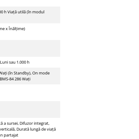
00 h Viaţă utilă (în modul
me x Înălţime)
 Luni sau 1.000 h
 Waţi (în Standby), On mode
JBMS-84 286 Waţi
a sursei, Difuzor integrat,
verticală, Durată lungă de viaţă
an partajat