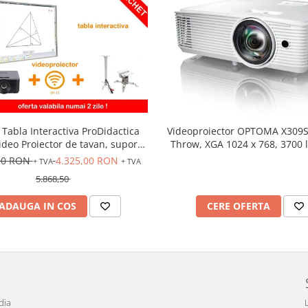
 Tabla Interactiva ProDidactica
Videoproiector OPTOMA X309S
Video Proiector de tavan, suport
Throw, XGA 1024 x 768, 3700 
oproiector, adaptor Wireless
contrast 25000:1
00 RON
4.325,00 RON
+ TVA
+ TVA
5.868,50
ADAUGA IN COS
CERE OFERTA
dia