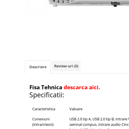
Videoproiectoare si Accesorii
Videoproiectoare
Accesorii
Suporti
Videoconferinta si Colaborare
Distribuie
Camere Videoconferinta
pe
Facebook
Boxe si Soundbar
Tehnologie Educationala
Review-uri
(0)
Descriere
Ochelari VR-3D
Kit Robotic Educational
Software Educational
Fisa Tehnica
descarca aici.
Specificatii:
Oferta Mobilier Clasa
Table/Display-uri Interactive
Caracteristica
Valoare
Table Interactive
Display-uri Interactive
Conexiuni
USB 2.0 tip A, USB 2.0 tip B, Intrar
(intrari/iesri):
semnal compus, Intrare audio Cinch
Accesorii/Standuri