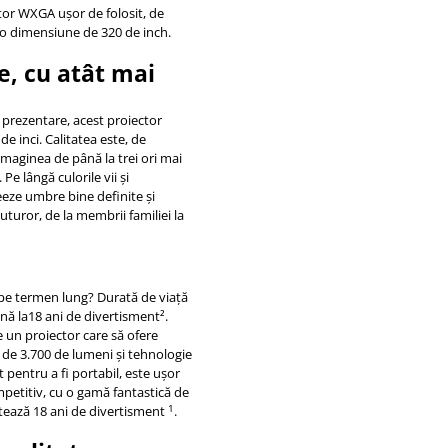
ctor WXGA uşor de folosit, de
u o dimensiune de 320 de inch.
, cu atât mai
o prezentare, acest proiector
 inci. Calitatea este, de
imaginea de până la trei ori mai
e lângă culorile vii şi
eeze umbre bine definite şi
turor, de la membrii familiei la
tă pe termen lung? Durată de viaţă
nă la18 ani de divertisment².
e un proiector care să ofere
 de 3.700 de lumeni şi tehnologie
pentru a fi portabil, este uşor
mpetitiv, cu o gamă fantastică de
1
ntează 18 ani de divertisment
.