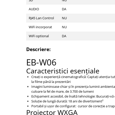
Mobilier Depozitare
3D
NU
Dulapuri si Cuiere
AUDIO
DA
Mobilier Scolar
RJ45 Lan Control
NU
Banci Sali Clasa
WiFi incorporat
NU
Scaune Scolare
Set Banca si Scaune Elevi
WiFi optional
DA
Dulapuri,Biblioteci si Cuiere
Mobilier Laboratoare
Descriere:
Catedre si mese
EB-W06
Mobilier Universitar
Caracteristici esenţiale
Pupitre Seminarii
Scaune si Fotolii
Creaţi o experienţă cinematografică: Captaţi atenţia tut
la filme până la prezentări
Catedre,Mese,Birouri
Imagini luminoase chiar şi în prezenţa luminii ambienta
Mobilier Laboratoare
culoare la fel de mare, de 3.700 de lumeni
Materiale Didactice
Echipament accesibil, de înaltă tehnologie: Bucuraţi-v
Soluţie de lungă durată: 18 ani de divertisment²
Materiale Didactice si Jocuri
Portabil şi uşor de configurat: cursor de corecţie a tra
Prescolari
Proiector WXGA