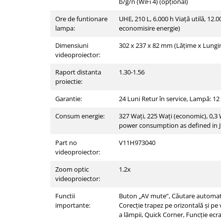
b/g/n (WiFi 4) (opţional)
Videoproiectoare si Echipamente IT
Ore de funtionare
UHE, 210 L, 6.000 h Viaţă utilă, 12.0
Videoproiectoare
lampa:
economisire energie)
Videoproiectoare
Dimensiuni
302‎ x 237 x 82 mm (Lăţime x Lungi
Suporti si Accesorii
videoproiector:
Videoproiectoare
Raport distanta
1.30-1.56
Ecrane Proiectie
proiectie:
Laptopuri si Accesorii
Garantie:
24 Luni Retur în service, Lampă: 12
Laptopuri
Consum energie:
327 Waţi, 225 Waţi (economic), 0,3
Accesorii Laptopuri
power consumption as defined in 
All in One/PC
Part no
V11H973040
All in One
videoproiector:
Periferice PC
Zoom optic
1.2x
Conectivitate si Accesorii
videoproiector:
Monitoare
Functii
Buton „AV mute”, Căutare automată 
Tablete si Accesorii
importante:
Corecţie trapez pe orizontală şi pe 
Imprimante si Multifunctionale
a lămpii, Quick Corner, Funcţie ecr