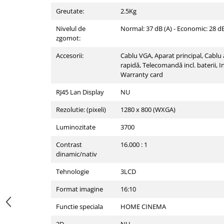
Imprimante
Greutate:
2.5Kg
Multifunctionale
Nivelul de
Normal: 37 dB (A) - Economic: 28 dB
Imprimante si Scanere 3D
zgomot:
Imprimante 3D
Accesorii:
Cablu VGA, Aparat principal, Cablu
Videoconferinta si Colaborare
rapidă, Telecomandă incl. baterii, In
Warranty card
Camere Videoconferinta
Boxe si Soundbar
RJ45 Lan Display
NU
Tehnologie Educationala
Rezolutie: (pixeli)
1280 x 800 (WXGA)
Ochelari VR
Luminozitate
3700
Kit Robotic Educational
Software Educational
Contrast
16.000 : 1
dinamic/nativ
Mobilier Invatamant
Mobilier Cresa si Gradinita
Tehnologie
3LCD
Mese gradinita
Format imagine
16:10
Scaune Gradinita
Functie speciala
HOME CINEMA
Paturi gradinita