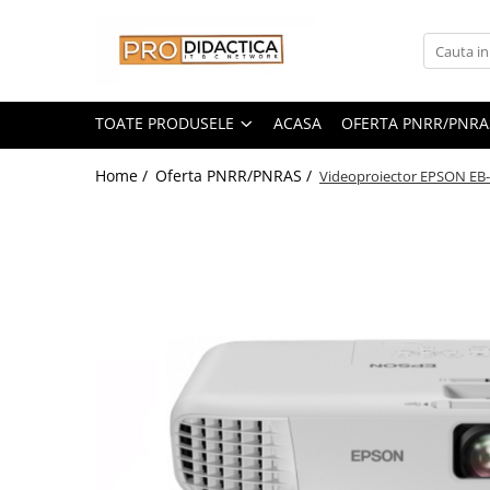
Toate Produsele
Oferta PNRR/PNRAS
TOATE PRODUSELE
ACASA
OFERTA PNRR/PNRA
Pachete Echipamente Sali Clasa
Home /
Oferta PNRR/PNRAS /
Videoproiector EPSON EB-E
Pachete Echipamente Sala Clasa
Table/Display-uri Interactive
Table Interactive
Display-uri Interactive
Suporti/Standuri/Accesorii
Imprimante si Multifunctionale
Imprimante si Scanere 3D
Imprimante 3D
Creioane 3D
Accesorii 3D
Camere Documente