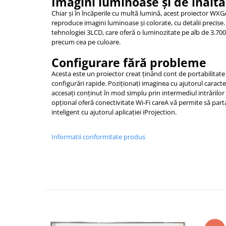
Imagini luminoase şi de înaltă
Materiale Didactice Gimnaziu si
Chiar şi în încăperile cu multă lumină, acest proiector WXGA
Liceu
reproduce imagini luminoase şi colorate, cu detalii precise. 
tehnologiei 3LCD, care oferă o luminozitate pe alb de 3.700 
Matematica
precum cea pe culoare.
Informatica
Configurare fără probleme
Istorie
Acesta este un proiector creat ţinând cont de portabilitate 
Geografie
configurări rapide. Poziţionaţi imaginea cu ajutorul caracteri
Biologie
accesaţi conţinut în mod simplu prin intermediul intrăril
Chimie
opţional oferă conectivitate Wi-Fi careA vă permite să part
inteligent cu ajutorul aplicaţiei iProjection.
Fizica
Educatie Civica
Informatii conformitate produs
Limba engleza
Birotica si Papetarie
Table Scolare,Whiteboard-uri si
Accesorii
Table Scolare
Accesorii
Whiteboard-uri