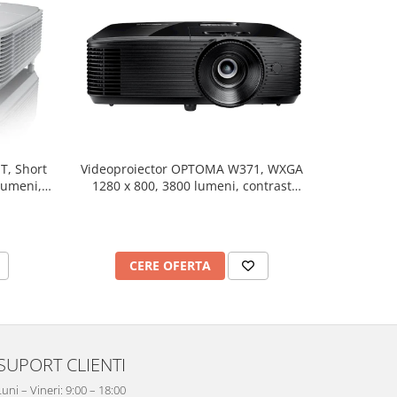
All-in-one
T, Short
Videoproiector OPTOMA W371, WXGA
Business
lumeni,
1280 x 800, 3800 lumeni, contrast
DONVIEW 
25.000:1
C
CERE OFERTA
SUPORT CLIENTI
Luni – Vineri: 9:00 – 18:00