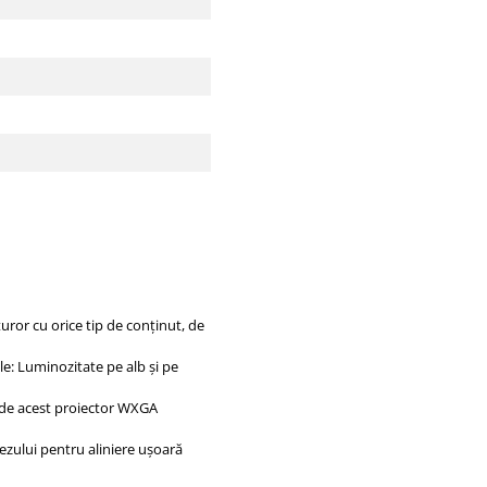
uror cu orice tip de conţinut, de
le: Luminozitate pe alb şi pe
ă de acest proiector WXGA
pezului pentru aliniere uşoară