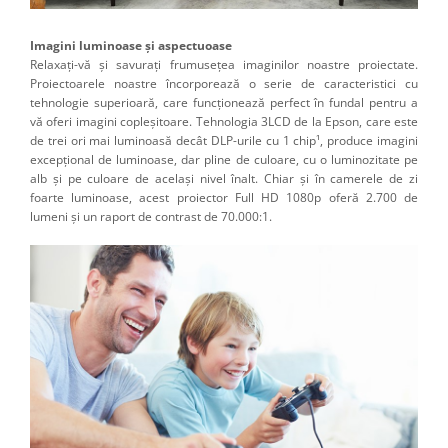
Imagini luminoase şi aspectuoase
Relaxaţi-vă şi savuraţi frumuseţea imaginilor noastre proiectate.
Proiectoarele noastre încorporează o serie de caracteristici cu
tehnologie superioară, care funcţionează perfect în fundal pentru a
vă oferi imagini copleşitoare. Tehnologia 3LCD de la Epson, care este
de trei ori mai luminoasă decât DLP-urile cu 1 chip¹, produce imagini
excepțional de luminoase, dar pline de culoare, cu o luminozitate pe
alb și pe culoare de același nivel înalt. Chiar și în camerele de zi
foarte luminoase, acest proiector Full HD 1080p oferă 2.700 de
lumeni și un raport de contrast de 70.000:1.