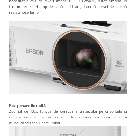
necesitățile dvs. de divertisment? Cu EH-TW5820, puteţi viziona un
film în fiecare zi timp de până la 11 ani, datorită sursei de lumină
rezistente a lămpii³.
Poziționare flexibilă
Zoomul de 1,6x, funcţia de corecţie a trapezului pe orizontală şi
deplasarea lentilei vă oferă o serie de opţiuni de poziţionare, chiar şi
atunci când spaţiul este limitat.