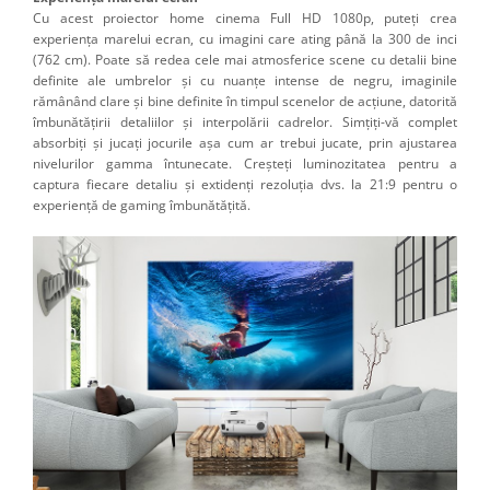
Cu acest proiector home cinema Full HD 1080p, puteți crea
experiența marelui ecran, cu imagini care ating până la 300 de inci
(762 cm). Poate să redea cele mai atmosferice scene cu detalii bine
definite ale umbrelor şi cu nuanţe intense de negru, imaginile
rămânând clare şi bine definite în timpul scenelor de acţiune, datorită
îmbunătăţirii detaliilor şi interpolării cadrelor. Simțiți-vă complet
absorbiți și jucați jocurile așa cum ar trebui jucate, prin ajustarea
nivelurilor gamma întunecate. Creșteți luminozitatea pentru a
captura fiecare detaliu și extidenți rezoluția dvs. la 21:9 pentru o
experiență de gaming îmbunătățită.