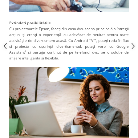
Extindeţi posibilităţile
Cu proiectoarele Epson, faceți din casa dvs. scena principală a întregii
acțiuni și creați o experiență cu adevărat de neuitat pentru toate
activitățile de divertisment acasă. Cu Android TV™, puteți reda în flux
și proiecta cu ușurință divertismentul, puteți vorbi cu Google
Assistant² și partaja conținut de pe telefonul dvs. pe o soluție de
afișare inteligentă și flexibilă.