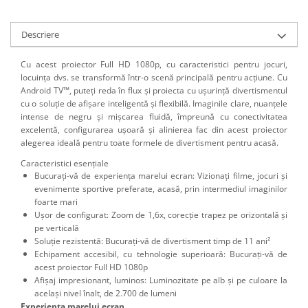
Accesorii
Panouri Afisare
Descriere
Table magnetice din sticla
Cu acest proiector Full HD 1080p, cu caracteristici pentru jocuri,
locuința dvs. se transformă într-o scenă principală pentru acțiune. Cu
Android TV™, puteți reda în flux și proiecta cu ușurință divertismentul
cu o soluție de afișare inteligentă și flexibilă. Imaginile clare, nuanțele
intense de negru și mișcarea fluidă, împreună cu conectivitatea
excelentă, configurarea ușoară și alinierea fac din acest proiector
alegerea ideală pentru toate formele de divertisment pentru acasă.
Caracteristici esenţiale
Bucurați-vă de experiența marelui ecran: Vizionați filme, jocuri și
evenimente sportive preferate, acasă, prin intermediul imaginilor
foarte mari
Ușor de configurat: Zoom de 1,6x, corecție trapez pe orizontală și
pe verticală
Soluție rezistentă: Bucurați-vă de divertisment timp de 11 ani²
Echipament accesibil, cu tehnologie superioară: Bucurați-vă de
acest proiector Full HD 1080p
Afișaj impresionant, luminos: Luminozitate pe alb și pe culoare la
același nivel înalt, de 2.700 de lumeni
Experienţa marelui ecran