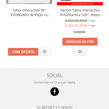
Tabla interactiva 95"
Pachet Tabla Interactiva
EVOBOARD IB-95Q6 cu
ProDidactica 100'', Video
pentray inteligent,
Proiector de tavan, suport
4.850,00 RON
+ TVA
16:10/16:9 tehnologie tactila
videoproiector, adaptor
4.325,00 RON
+ TVA
IR, 10 puncte de atingere
Wireless
5.868,50
ADAUGA IN COS
CERE OFERTA
SOCIAL
Urmareste-ne in social media
SUPORT CLIENTI