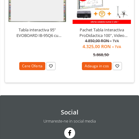
Tabla interactiva 95"
Pachet Tabla Interactiva
EVOBOARD IB-95Q6 cu
ProDidactica 100'', Video
pentray inteligent, 16:10/16:9
Proiector de tavan, suport
4.850,00 RON
+ TVA
4.325,00 RON
tehnologie tactila IR, 10
videoproiector, adaptor
+ TVA
puncte de atingere
Wireless
5.868,50
Cere Oferta
Adauga in cos
Social
Urmareste-ne in social media