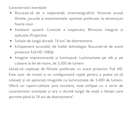
Limba engleza
Aviziere
Caracteristici esenţiale
Bucuraţi-vă de o experienţă cinematografică: Vizionaţi acasă
Flipchart-uri si Rezerve
filmele, jocurile şi evenimentele sportive preferate, la dimensiuni
Accesorii
foarte mari
Instalare uşoară: Corecţie a trapezului, Miracast integrat şi
Panouri Afisare
aplicaţia iProjection
Table magnetice din sticla
Soluţie de lungă durată: 18 ani¹ de divertisment
Echipament accesibil, de înaltă tehnologie: Bucuraţi-vă de acest
proiector Full HD 1080p
Imagine impresionantă şi luminoasă: Luminozitate pe alb şi pe
culoare la fel de mare, de 3.300 de lumeni
Lăsaţi-vă captivaţi de filmele preferate cu acest proiector Full HD.
Este uşor de mutat şi se configurează rapid, pentru a putea să vă
relaxaţi şi să apreciaţi imaginile cu luminozitate de 3.400 de lumeni.
Oferă un raport-calitate preţ excelent, este echipat cu o serie de
caracteristici esenţiale şi are o durată lungă de viaţă a lămpii care
permite până la 18 ani de divertisment¹.