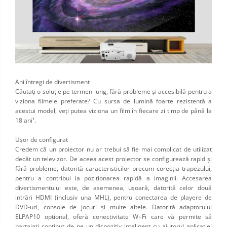
Ani întregi de divertisment
Căutaţi o soluţie pe termen lung, fără probleme şi accesibilă pentru a
viziona filmele preferate? Cu sursa de lumină foarte rezistentă a
acestui model, veţi putea viziona un film în fiecare zi timp de până la
18 ani¹.
Uşor de configurat
Credem că un proiector nu ar trebui să fie mai complicat de utilizat
decât un televizor. De aceea acest proiector se configurează rapid şi
fără probleme, datorită caracteristicilor precum corecţia trapezului,
pentru a contribui la poziţionarea rapidă a imaginii. Accesarea
divertismentului este, de asemenea, uşoară, datorită celor două
intrări HDMI (inclusiv una MHL), pentru conectarea de playere de
DVD-uri, console de jocuri şi multe altele. Datorită adaptorului
ELPAP10 opţional, oferă conectivitate Wi-Fi care vă permite să
partajaţi conţinut de pe un dispozitiv inteligent cu ajutorul aplicaţiei