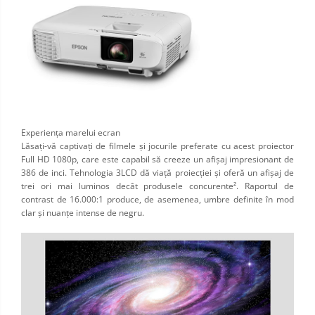
Experienţa marelui ecran
Lăsaţi-vă captivaţi de filmele şi jocurile preferate cu acest proiector
Full HD 1080p, care este capabil să creeze un afişaj impresionant de
386 de inci. Tehnologia 3LCD dă viaţă proiecţiei şi oferă un afişaj de
trei ori mai luminos decât produsele concurente². Raportul de
contrast de 16.000:1 produce, de asemenea, umbre definite în mod
clar şi nuanţe intense de negru.