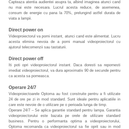
Capteaza atentia audientei asupra ta, albind imaginea atunci cand
nu mai este necesara. Lucrul acesta reduce, de asemenea,
consum de energie cu pana la 70%, prelungind astfel durata de
viata a lampii.
Direct power on
Videoproiectorul va porni instant, atunci cand este alimentat. Lucru
acesta elimina nevoia de a porni manual videoproiectorul cu
ajutorul telecomenzii sau tastaturii.
Direct power off
Iti poti opri videoproiectorul instant. Daca doresti sa repornesti
imediat videoproiectorul, va dura aproximativ 90 de secunde pentru
ca acesta sa porneasca.
Operare 24/7
Videoproiectoarele Optoma au fost construite pentru a fi utilizate
24 de ore pe zi in mod standard. Sunt ideale pentru aplicatiile in
care este nevoie de o utilizare pe o perioada lunga de timp.
Operare 24/7 – Se aplica garantie standard pentru lampa. Garantia
videoproiectorului este bazata pe orele de utilizare standard
business. Pentru o performanta optima a videoproiectorului,
Optoma recomanda ca videoproiectorul sa fie oprit sau in mod