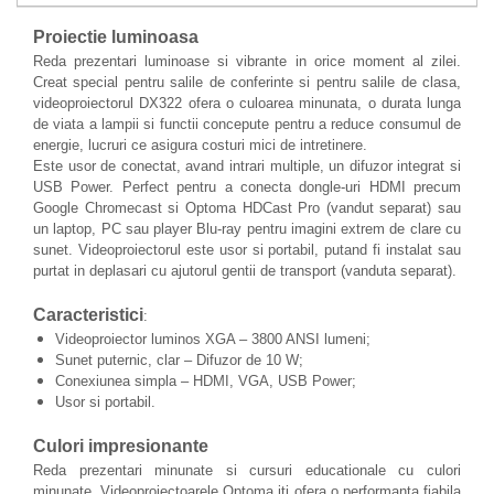
Accesorii
Proiectie luminoasa
Panouri Afisare
Reda prezentari luminoase si vibrante in orice moment al zilei.
Table magnetice din sticla
Creat special pentru salile de conferinte si pentru salile de clasa,
videoproiectorul DX322 ofera o culoarea minunata, o durata lunga
de viata a lampii si functii concepute pentru a reduce consumul de
energie, lucruri ce asigura costuri mici de intretinere.
Este usor de conectat, avand intrari multiple, un difuzor integrat si
USB Power. Perfect pentru a conecta dongle-uri HDMI precum
Google Chromecast si Optoma HDCast Pro (vandut separat) sau
un laptop, PC sau player Blu-ray pentru imagini extrem de clare cu
sunet. Videoproiectorul este usor si portabil, putand fi instalat sau
purtat in deplasari cu ajutorul gentii de transport (vanduta separat).
Caracteristici
:
Videoproiector luminos XGA – 3800 ANSI lumeni;
Sunet puternic, clar – Difuzor de 10 W;
Conexiunea simpla – HDMI, VGA, USB Power;
Usor si portabil.
Culori impresionante
Reda prezentari minunate si cursuri educationale cu culori
minunate. Videoproiectoarele Optoma iti ofera o performanta fiabila