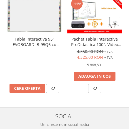
-11%
Tabla interactiva 95"
Pachet Tabla Interactiva
EVOBOARD IB-95Q6 cu
ProDidactica 100'', Video
pentray inteligent,
Proiector de tavan, suport
4.850,00 RON
+ TVA
16:10/16:9 tehnologie tactila
videoproiector, adaptor
4.325,00 RON
+ TVA
IR, 10 puncte de atingere
Wireless
5.868,50
ADAUGA IN COS
CERE OFERTA
SOCIAL
Urmareste-ne in social media