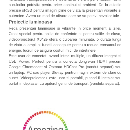
a culorilor potrivita pentru orice continut si ambient. De la culorile
precise sRGB pentru imagini pline de viata la prezentari vibrante si
puternice. Avem un mod de afisare care se va potrivi nevoilor tale.
Proiectie luminoasa
Reda prezentari luminoase si vibrante in orice moment al zilei.
Creat special pentru salile de conferinte si pentru salile de clasa,
videoproiectorul X342e ofera o culoarea minunata, o durata lunga
de viata a lampii si functii concepute pentru a reduce consumul de
energie, lucruri ce asigura costuri mici de intretinere.
Este usor de conectat, avand intrari multiple, un difuzor integrat si
USB Power. Perfect pentru a conecta dongle-uri HDMI precum
Google Chromecast si Optoma HDCast Pro (vandut separat) sau
un laptop, PC sau player Blu-ray pentru imagini extrem de clare cu
sunet. Videoproiectorul este usor si portabil, putand fi instalat sau
purtat in deplasari cu ajutorul gentii de transport (vanduta separat).