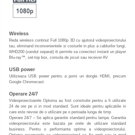
Wireless
Reda wireless continut Full 1080p 3D cu ajutorul videoproiectorului
tau; eliminand inconvenientele si costurile in plus a cablurilor lungi,
WHD200 (vandut separat) iti permite sa conectezi instant un player
Blu-ray™, set-top box, consola de jocuri sau receiver AV.
USB power
Utilizeaza USB power pentru a porni un dongle HDMI, precum
Google Chromecast.
Operare 24/7
Videoproiectoarele Optoma au fost construite pentru a fi utilizate
24 de ore pe zi in mod standard. Sunt ideale pentru aplicatiile in
care este nevoie de o utilizare pe o perioada lunga de timp.
Operare 24/7 – Se aplica garantie standard pentru lampa. Garantia
videoproiectorului este bazata pe orele de utilizare standard
business. Pentru o performanta optima a videoproiectorului,
Optoma recomanda ca videoproiectorul sa fie oprit sau in mod