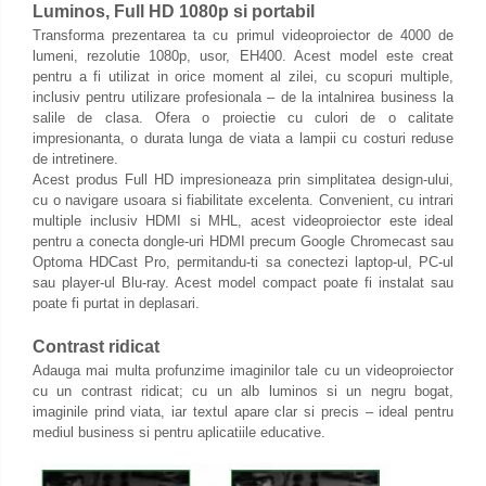
Luminos, Full HD 1080p si portabil
Limba engleza
Aviziere
Transforma prezentarea ta cu primul videoproiector de 4000 de
Flipchart-uri si Rezerve
lumeni, rezolutie 1080p, usor, EH400. Acest model este creat
pentru a fi utilizat in orice moment al zilei, cu scopuri multiple,
Accesorii
inclusiv pentru utilizare profesionala – de la intalnirea business la
Panouri Afisare
salile de clasa. Ofera o proiectie cu culori de o calitate
impresionanta, o durata lunga de viata a lampii cu costuri reduse
Table magnetice din sticla
de intretinere.
Acest produs Full HD impresioneaza prin simplitatea design-ului,
cu o navigare usoara si fiabilitate excelenta. Convenient, cu intrari
multiple inclusiv HDMI si MHL, acest videoproiector este ideal
pentru a conecta dongle-uri HDMI precum Google Chromecast sau
Optoma HDCast Pro, permitandu-ti sa conectezi laptop-ul, PC-ul
sau player-ul Blu-ray. Acest model compact poate fi instalat sau
poate fi purtat in deplasari.
Contrast ridicat
Adauga mai multa profunzime imaginilor tale cu un videoproiector
cu un contrast ridicat; cu un alb luminos si un negru bogat,
imaginile prind viata, iar textul apare clar si precis – ideal pentru
mediul business si pentru aplicatiile educative.