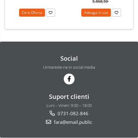
5.868,50
Cere Oferta
Adauga in cos
Social
Urmareste-ne in social media
Suport clienti
Luni – Vineri: 9:00 – 18:00
0731-082-846
fara@email.public