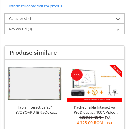
Informatii conformitate produs
Caracteristici
Review-uri
(0)
Produse similare
-11%
Tabla interactiva 95"
Pachet Tabla Interactiva
EVOBOARD IB-95Q6 cu
ProDidactica 100'', Video
pentray inteligent, 16:10/16:9
Proiector de tavan, suport
4.850,00 RON
+ TVA
4.325,00 RON
tehnologie tactila IR, 10
videoproiector, adaptor
+ TVA
puncte de atingere
Wireless