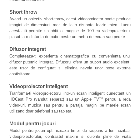
Short throw
Avand un obiectiv short-throw, acest videoproiector poate produce
imagini de dimensiuni mari de la o distanta foarte mica. Lucru
acesta iti permite sa obtii o imagine de 100 cu videoproiectorul
plasat la o distanta de putin peste un metru de ecran sau perete.
Difuzor integrat
Completeaza-ti experienta cinematografica cu convenienta unui
difuzor puternic integrat. Difuzorul ofera un suport audio excelent,
este usor de configurat si elimina nevoia unor boxe externe
costisitoare.
Videoproiector inteligent
Tranforma-ti videoproiectorul intr-un ecran inteligent cunectant un
HDCast Pro (vandut separat) sau un Apple TV™ pentru a reda
video-uri, muzica sau pentru a partaja imagini pe marele ecran
utilizand doar telefonul sau tableta.
Modul pentru jocuri
Modul pentru jocuri optimizeaza timpii de raspuns a luminozitatii
videoproiectorului, contrastul maxim si culorile pline de viata