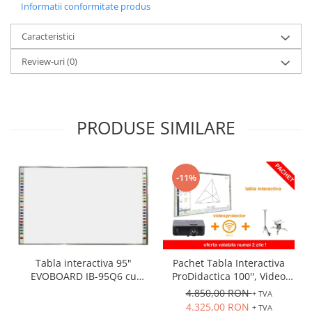
Informatii conformitate produs
Caracteristici
Review-uri
(0)
PRODUSE SIMILARE
-11%
Tabla interactiva 95"
Pachet Tabla Interactiva
EVOBOARD IB-95Q6 cu
ProDidactica 100'', Video
pentray inteligent,
Proiector de tavan, suport
4.850,00 RON
+ TVA
16:10/16:9 tehnologie tactila
videoproiector, adaptor
4.325,00 RON
+ TVA