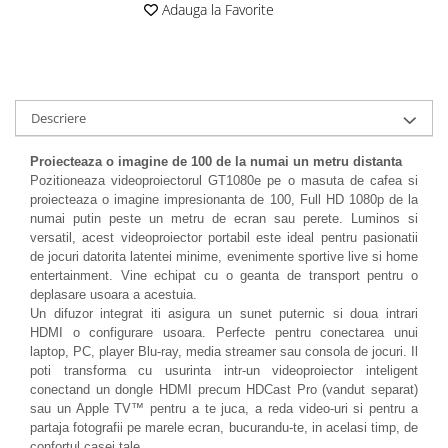
Adauga la Favorite
Accesorii
Panouri Afisare
Table magnetice din sticla
Descriere
Proiecteaza o imagine de 100 de la numai un metru distanta
Pozitioneaza videoproiectorul GT1080e pe o masuta de cafea si
proiecteaza o imagine impresionanta de 100, Full HD 1080p de la
numai putin peste un metru de ecran sau perete. Luminos si
versatil, acest videoproiector portabil este ideal pentru pasionatii
de jocuri datorita latentei minime, evenimente sportive live si home
entertainment. Vine echipat cu o geanta de transport pentru o
deplasare usoara a acestuia.
Un difuzor integrat iti asigura un sunet puternic si doua intrari
HDMI o configurare usoara. Perfecte pentru conectarea unui
laptop, PC, player Blu-ray, media streamer sau consola de jocuri. Il
poti transforma cu usurinta intr-un videoproiector inteligent
conectand un dongle HDMI precum HDCast Pro (vandut separat)
sau un Apple TV™ pentru a te juca, a reda video-uri si pentru a
partaja fotografii pe marele ecran, bucurandu-te, in acelasi timp, de
confortul casei tale.