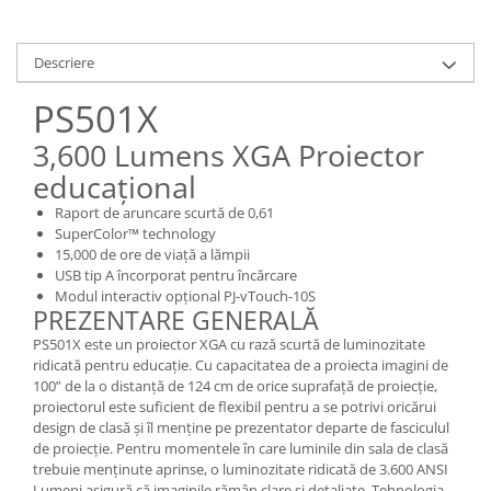
Accesorii
Panouri Afisare
Descriere
Table magnetice din sticla
PS501X
3,600 Lumens XGA Proiector
educațional
Raport de aruncare scurtă de 0,61
SuperColor™ technology
15,000 de ore de viață a lămpii
USB tip A încorporat pentru încărcare
Modul interactiv opțional PJ-vTouch-10S
PREZENTARE GENERALĂ
PS501X este un proiector XGA cu rază scurtă de luminozitate
ridicată pentru educație. Cu capacitatea de a proiecta imagini de
100” de la o distanță de 124 cm de orice suprafață de proiecție,
proiectorul este suficient de flexibil pentru a se potrivi oricărui
design de clasă și îl menține pe prezentator departe de fasciculul
de proiecție. Pentru momentele în care luminile din sala de clasă
trebuie menținute aprinse, o luminozitate ridicată de 3.600 ANSI
Lumeni asigură că imaginile rămân clare și detaliate. Tehnologia