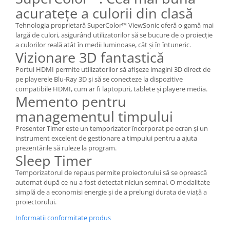
acuratețe a culorii din clasă
Tehnologia proprietară SuperColor™ ViewSonic oferă o gamă mai
largă de culori, asigurând utilizatorilor să se bucure de o proiecție
a culorilor reală atât în ​​medii luminoase, cât și în întuneric.
Vizionare 3D fantastică
Portul HDMI permite utilizatorilor să afișeze imagini 3D direct de
pe playerele Blu-Ray 3D și să se conecteze la dispozitive
compatibile HDMI, cum ar fi laptopuri, tablete și playere media.
Memento pentru
managementul timpului
Presenter Timer este un temporizator încorporat pe ecran și un
instrument excelent de gestionare a timpului pentru a ajuta
prezentările să ruleze la program.
Sleep Timer
Temporizatorul de repaus permite proiectorului să se oprească
automat după ce nu a fost detectat niciun semnal. O modalitate
simplă de a economisi energie și de a prelungi durata de viață a
proiectorului.
Informatii conformitate produs