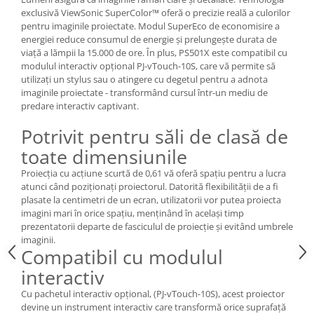
exclusivă ViewSonic SuperColor™ oferă o precizie reală a culorilor
pentru imaginile proiectate. Modul SuperEco de economisire a
energiei reduce consumul de energie și prelungește durata de
viață a lămpii la 15.000 de ore. În plus, PS501X este compatibil cu
modulul interactiv opțional PJ-vTouch-10S, care vă permite să
utilizați un stylus sau o atingere cu degetul pentru a adnota
imaginile proiectate - transformând cursul într-un mediu de
predare interactiv captivant.
Potrivit pentru săli de clasă de
toate dimensiunile
Proiecția cu acțiune scurtă de 0,61 vă oferă spațiu pentru a lucra
atunci când poziționați proiectorul. Datorită flexibilității de a fi
plasate la centimetri de un ecran, utilizatorii vor putea proiecta
imagini mari în orice spațiu, menținând în același timp
prezentatorii departe de fasciculul de proiecție și evitând umbrele
imaginii.
Compatibil cu modulul
interactiv
Cu pachetul interactiv opțional, (PJ-vTouch-10S), acest proiector
devine un instrument interactiv care transformă orice suprafață