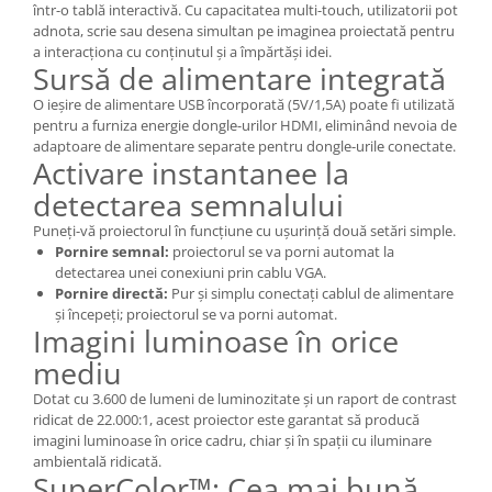
într-o tablă interactivă. Cu capacitatea multi-touch, utilizatorii pot
adnota, scrie sau desena simultan pe imaginea proiectată pentru
a interacționa cu conținutul și a împărtăși idei.
Sursă de alimentare integrată
O ieșire de alimentare USB încorporată (5V/1,5A) poate fi utilizată
pentru a furniza energie dongle-urilor HDMI, eliminând nevoia de
adaptoare de alimentare separate pentru dongle-urile conectate.
Activare instantanee la
detectarea semnalului
Puneți-vă proiectorul în funcțiune cu ușurință două setări simple.
Pornire semnal:
proiectorul se va porni automat la
detectarea unei conexiuni prin cablu VGA.
Pornire directă:
Pur și simplu conectați cablul de alimentare
și începeți; proiectorul se va porni automat.
Imagini luminoase în orice
mediu
Dotat cu 3.600 de lumeni de luminozitate și un raport de contrast
ridicat de 22.000:1, acest proiector este garantat să producă
imagini luminoase în orice cadru, chiar și în spații cu iluminare
ambientală ridicată.
SuperColor™: Cea mai bună