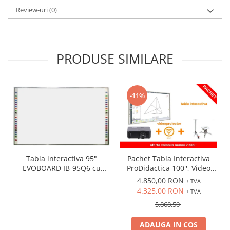
Review-uri
(0)
PRODUSE SIMILARE
-11%
Tabla interactiva 95"
Pachet Tabla Interactiva
EVOBOARD IB-95Q6 cu
ProDidactica 100'', Video
pentray inteligent,
Proiector de tavan, suport
4.850,00 RON
+ TVA
16:10/16:9 tehnologie tactila
videoproiector, adaptor
4.325,00 RON
+ TVA
IR, 10 puncte de atingere
Wireless
5.868,50
ADAUGA IN COS