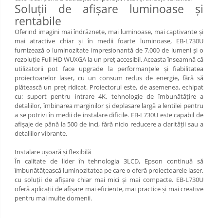
Soluții de afișare luminoase și
Limba engleza
Aviziere
rentabile
Flipchart-uri si Rezerve
Oferind imagini mai îndrăznețe, mai luminoase, mai captivante și
Accesorii
mai atractive chiar și în medii foarte luminoase, EB-L730U
Panouri Afisare
furnizează o luminozitate impresionantă de 7.000 de lumeni și o
rezoluție Full HD WUXGA la un preț accesibil. Aceasta înseamnă că
Table magnetice din sticla
utilizatorii pot face upgrade la performanțele și fiabilitatea
proiectoarelor laser, cu un consum redus de energie, fără să
plătească un preț ridicat. Proiectorul este, de asemenea, echipat
cu: suport pentru intrare 4K, tehnologie de îmbunătățire a
detaliilor, îmbinarea marginilor și deplasare largă a lentilei pentru
a se potrivi în medii de instalare dificile. EB-L730U este capabil de
afișaje de până la 500 de inci, fără nicio reducere a clarității sau a
detaliilor vibrante.
Instalare ușoară și flexibilă
În calitate de lider în tehnologia 3LCD, Epson continuă să
îmbunătățească luminozitatea pe care o oferă proiectoarele laser,
cu soluții de afișare chiar mai mici și mai compacte. EB-L730U
oferă aplicații de afișare mai eficiente, mai practice și mai creative
pentru mai multe domenii.