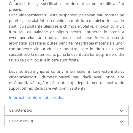
Caracteristicile şi specificaţiile produsului se pot modifica fără
preaviz.
Dacă videoproiectorul este suspendat pe tavan sau montat pe
perete și instalat într-un mediu cu mult fum de ulei încins sau în
spații cu substanțe uleioase și chimicale volatile, în locuri cu mult
fum sau cu baloane de săpun pentru ,,punerea în scenă a
evenimentelor ori undeva unde sunt arse frecvent esențe
aromatice, aceasta ar putea periclita integritatea materială a unor
componente ale produselor noastre, care în timp ar deveni
susceptibile la deteriorare, până la eventuala lor desprindere din
tavan sau din locurile în care sunt fixate.
Dacă sunteți îngrijorat cu privire la mediul în care este instalat
videoproiectorul dumneavoastră sau dacă aveți orice alte
nelămuriri, vă rugăm să contactați departamentul nostru de
suport tehnic, de la care veți primi asistență.
Informatii conformitate produs
Caracteristici
Review-uri
(0)