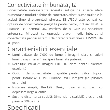
Conectivitate îmbunătățită
Conectivitate îmbunătățită Această soluție de afișare oferă
numeroase moduri diferite de conectare, afișați surse multiple în
același timp și prezentați wireless. EB-L730U este echipat cu
opțiuni de conectivitate pregătite pentru viitor, inclusiv HDMI și
HDBaseT cu semnal 4K, wireless de 5 GHz cu securitate
enterprise, Miracast cu upgrade, player media integrat și
conectivitate pentru sistemul de prezentare wireless ELPWP10 de
la Epson.
Caracteristici esenţiale
Luminozitate de 7.000 de lumeni: Imagini clare și culori
luminoase, chiar și în încăperi iluminate puternic
Rezoluție WUXGA: Imagini Full HD clare pentru claritate
excelentă
Opțiuni de conectivitate pregătite pentru viitor: Suport
pentru intrare 4K, HDMI, HDBaseT, Wi-Fi integrat și duplicarea
ecranului
Instalare simplă, flexibilă: Design ușor și compact, cu
deplasare largă a lentilei
Susține distanțarea socială: Dimensiune scalabilă a ecranului,
până la 500 de inci
Specificaţii