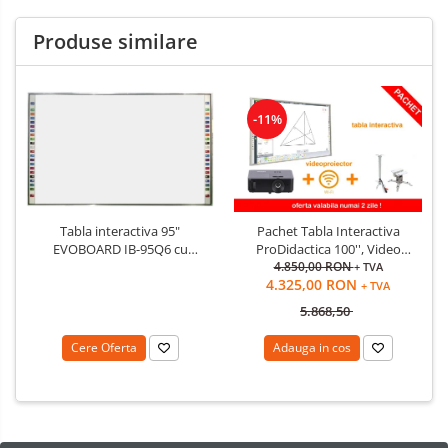
Produse similare
-11%
Tabla interactiva 95"
Pachet Tabla Interactiva
EVOBOARD IB-95Q6 cu
ProDidactica 100'', Video
pentray inteligent, 16:10/16:9
Proiector de tavan, suport
4.850,00 RON
+ TVA
4.325,00 RON
tehnologie tactila IR, 10
videoproiector, adaptor
+ TVA
puncte de atingere
Wireless
5.868,50
Cere Oferta
Adauga in cos