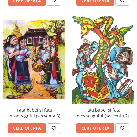
CERE OFERTA
CERE OFERTA
Seturi Birou Lux
Organizare si arhivare
Bibliorafturi,Dosare,Cutii Arhivare
Mape si Folii Plastic
Plannere
Tavite si Suporturi Documente
Mijloace de Prezentare
Aviziere
Flipchart-uri si Rezerve
Accesorii
Panouri Afisare
Table magnetice din sticla
Scutece
Scutece adulti tip chilot
Fata babei si fata
Fata babei si fata
mosneagului (secventa 3)
mosneagului (secventa 2)
Sale
CERE OFERTA
CERE OFERTA