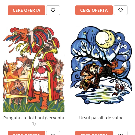
Rechizite
CERE OFERTA
CERE OFERTA
Caiete si Coperte
Lipici si Benzi Adezive
Corectoare
Stilouri,Pixuri,Rollere
Produse din Hartie
Hartie Copiator A4
Hartie si Carton Colorat
Plicuri
Etichete autocolante
Instrumente de scris
Stilouri,Pixuri,Rollere
Linere si Markere
Accesorii pentru birou
Ursul pacalit de vulpe
Punguta cu doi bani (secventa
Capsatoare,Decapsatoare,Perforatoare
1)
Agrafe,Ace,Clipsuri,Pioneze