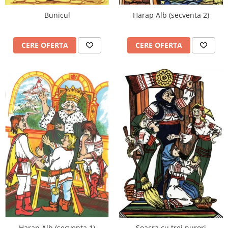
Dezvoltarea limbajului
Bunicul
Harap Alb (secventa 2)
Matematica
Jocuri
Educatie fizica
CERE OFERTA
CERE OFERTA
Truse de experimente pentru copii
Dezvoltare socio-emotionala
Dezvoltarea cognitiva
Globuri
Hărți gigant
Materiale Didactice Clasele
Primare(0-4)
Limba si Comunicare
Matematica si stiinte ale naturii
Arte si Tehnologii
Educatie civica
Harti geografice
Harti pentru copii
Puzzle geografic
Harap Alb (secventa 1)
Soacra cu trei nurori