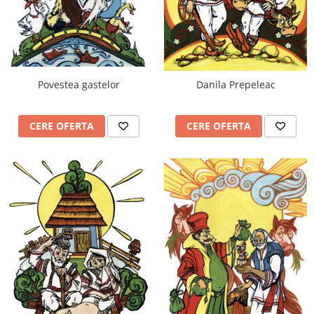
Videoproiectoare si Echipamente IT
Videoproiectoare
Videoproiectoare
Suporti si Accesorii
Povestea gastelor
Danila Prepeleac
Videoproiectoare
Ecrane Proiectie
CERE OFERTA
CERE OFERTA
Laptopuri si Accesorii
Laptopuri
Accesorii Laptopuri
All in One/PC
All in One
Periferice PC
Conectivitate si Accesorii
Monitoare
Tablete si Accesorii
Imprimante si Multifunctionale