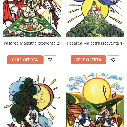
Videoproiectoare si Accesorii
Videoproiectoare
Accesorii
Suporti
Videoconferinta si Colaborare
Pasarea Maiastra (secventa 1)
Pasarea Maiastra (secventa 2)
Camere Videoconferinta
Boxe si Soundbar
CERE OFERTA
CERE OFERTA
Tehnologie Educationala
Ochelari VR-3D
Kit Robotic Educational
Software Educational
Oferta Mobilier Clasa
Table/Display-uri Interactive
Table Interactive
Display-uri Interactive
Accesorii/Standuri