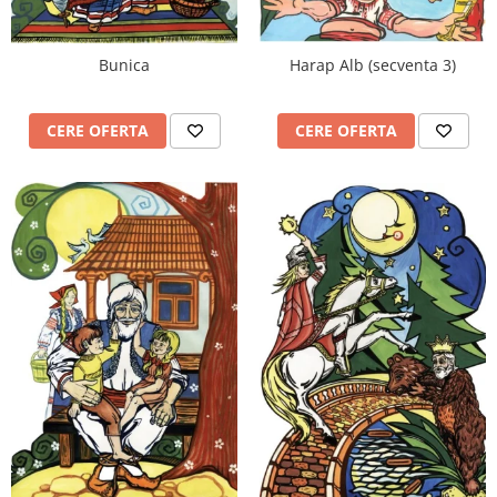
Mobilier Depozitare
Dulapuri si Cuiere
Mobilier Scolar
Harap Alb (secventa 3)
Bunica
Banci Sali Clasa
Scaune Scolare
CERE OFERTA
CERE OFERTA
Set Banca si Scaune Elevi
Dulapuri,Biblioteci si Cuiere
Mobilier Laboratoare
Catedre si mese
Mobilier Universitar
Pupitre Seminarii
Scaune si Fotolii
Catedre,Mese,Birouri
Mobilier Laboratoare
Materiale Didactice
Materiale Didactice si Jocuri
Prescolari