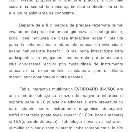
copiii invata, propunand o abordare practica a curriculei
scolare, cu scopul de a incuraja implicarea elevilor dar si de
a le usura asimilarea de cunostinte.
Departe de a fi o metoda de predare rezervata numai
invatamantului prescolar, primar, gimnazial si liceal (gradinite,
scoli, licee) notiunea de clasa interactiva poate fi intalnita
pana la cele mai inalte etape ale educatiei (universitati),
avand nenumarate beneficii. O mai buna interactiune intre
participanti si un angajament mai mare din partea acestora,
plus diversitatea lectiilor prin multitudinea de instrumente
educative si experimentele simulatoare pentru diferite
materii, sunt doar cateva dintre acestea.
Tabla interactiva multi-touch
EVOBOARD IB-95Q6
are
un sistem de detecţie cu senzori de imagine in infrarosu si
suporta pana la 10 puncte de atingere si este prevazuta cu
bare laterale pentru instrumente, magnetice, detasabile.
astfel incat tabla poate avea aspect 16:10(cu barele atasate)
si 16:9(c barele detasate) . Tehnologia inovativa si software-
ul multidisciplinar disponibil atat in limba romana cat si in alte