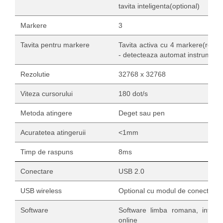
tavita inteligenta(optional)
Markere
3
Tavita pentru markere
Tavita activa cu 4 markere(rosu,
- detecteaza automat instrumentu
Rezolutie
32768 x 32768
Viteza cursorului
180 dot/s
Metoda atingere
Deget sau pen
Acuratetea atingeruii
<1mm
Timp de raspuns
8ms
Conectare
USB 2.0
USB wireless
Optional cu modul de conectare
Software
Software limba romana, integra
online