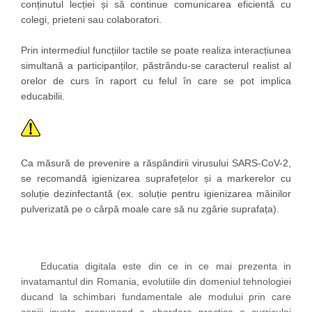
conținutul lecției și să continue comunicarea eficientă cu
colegi, prieteni sau colaboratori.
Prin intermediul funcțiilor tactile se poate realiza interacțiunea
simultană a participanților, păstrându-se caracterul realist al
orelor de curs în raport cu felul în care se pot implica
educabilii.
Ca măsură de prevenire a răspândirii virusului SARS-CoV-2,
se recomandă igienizarea suprafețelor și a markerelor cu
soluție dezinfectantă (ex. soluție pentru igienizarea mâinilor
pulverizată pe o cârpă moale care să nu zgârie suprafața).
Educatia digitala este din ce in ce mai prezenta in
invatamantul din Romania, evolutiile din domeniul tehnologiei
ducand la schimbari fundamentale ale modului prin care