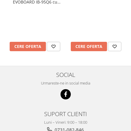
EVOBOARD IB-95Q6 cu
pentray inteligent,
16:10/16:9 tehnologie tactila
IR, 10 puncte de atingere
CERE OFERTA
CERE OFERTA
SOCIAL
Urmareste-ne in social media
SUPORT CLIENTI
Luni – Vineri: 9:00 – 18:00
0731-082-846