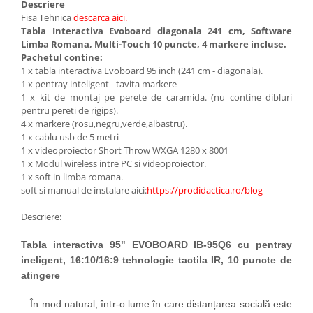
Descriere
Accesorii
Fisa Tehnica
descarca aici
.
Panouri Afisare
Tabla Interactiva Evoboard diagonala 241 cm, Software
Table magnetice din sticla
Limba Romana, Multi-Touch 10 puncte, 4 markere incluse.
Pachetul contine:
1 x tabla interactiva Evoboard 95 inch (241 cm - diagonala).
1 x pentray inteligent - tavita markere
1 x kit de montaj pe perete de caramida. (nu contine dibluri
pentru pereti de rigips).
4 x markere (rosu,negru,verde,albastru).
1 x cablu usb de 5 metri
1 x videoproiector Short Throw WXGA 1280 x 800
1
1 x
Modul wireless intre PC si videoproiector.
1 x soft in limba romana.
soft si manual de instalare aici:
https://prodidactica.ro/blog
Descriere:
Tabla interactiva 95" EVOBOARD IB-95Q6 cu pentray
ineligent, 16:10/16:9 tehnologie tactila IR, 10 puncte de
atingere
În mod natural, într-o lume în care distanțarea socială este