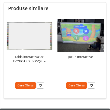
Produse similare
Tabla interactiva 95"
Jocuri Interactive
EVOBOARD IB-95Q6 cu
pentray inteligent, 16:10/16:9
tehnologie tactila IR, 10
puncte de atingere
Cere Oferta
Cere Oferta