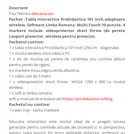
Limba engleza
Aviziere
Descriere
Fisa Tehnica
descarca aici
.
Flipchart-uri si Rezerve
Pachet :Tabla Interactiva ProDidactica 101 inch,adaptoare
Accesorii
wireless, Software Limba Romana, Multi-Touch 10 puncte, 4
Panouri Afisare
markere incluse, videoproiector short throw (de perete
),suport proiector, wireless pentru proiector.
Table magnetice din sticla
Pachetul contine:
1 x tabla interactiva ProDidactica 101 inch (256 cm - diagonala).
1 x modul wireless intre tabla si PC.
1 x kit de montaj pe perete de caramida. (nu contine dibluri
pentru pereti de rigips).
4 x markere (rosu,negru,verde,albastru).
1 x cablu usb de 5 metri
1 x videoproiector short throw WXGA 1280 x 800 cu modul
wireless
1 x soft in limba romana.
soft si manual de instalare aici:
https://prodidactica.ro/blog
Pachetul nu contine:
1 x pen tray - tavita markere
Educatia interactiva este modul ideal de a pregati tanara
generatie pentru cerintele actuale ale societatii si, in perspectiva,
pentru piata muncii. Pe langa abilitatile didactice, profesorii au