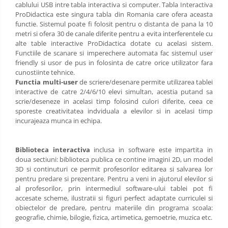
cablului USB intre tabla interactiva si computer. Tabla Interactiva
ProDidactica este singura tabla din Romania care ofera aceasta
functie. Sistemul poate fi folosit pentru o distanta de pana la 10
metri si ofera 30 de canale diferite pentru a evita interferentele cu
alte table interactive ProDidactica dotate cu acelasi sistem.
Functiile de scanare si imperechere automata fac sistemul user
friendly si usor de pus in folosinta de catre orice utilizator fara
cunostiinte tehnice.
Functia multi-user
de scriere/desenare permite utilizarea tablei
interactive de catre 2/4/6/10 elevi simultan, acestia putand sa
scrie/deseneze in acelasi timp folosind culori diferite, ceea ce
sporeste creativitatea indviduala a elevilor si in acelasi timp
incurajeaza munca in echipa.
Biblioteca interactiva
inclusa in software este impartita in
doua sectiuni: biblioteca publica ce contine imagini 2D, un model
3D si continuturi ce permit profesorilor editarea si salvarea lor
pentru predare si prezentare. Pentru a veni in ajutorul elevilor si
al profesorilor, prin intermediul software-ului tablei pot fi
accesate scheme, ilustratii si figuri perfect adaptate curriculei si
obiectelor de predare, pentru materiile din programa scoala:
geografie, chimie, bilogie, fizica, artimetica, gemoetrie, muzica etc.