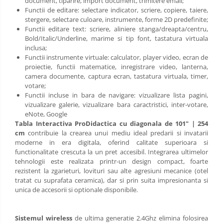
document, tiparire, import document, trimitere email;
Functii de editare: selectare indicator, scriere, copiere, taiere,
stergere, selectare culoare, instrumente, forme 2D predefinite;
Functii editare text: scriere, aliniere stanga/dreapta/centru,
Bold/Italic/Underline, marime si tip font, tastatura virtuala
inclusa;
Functii instrumente virtuale: calculator, player video, ecran de
proiectie, functii matematice, inregistrare video, lanterna,
camera documente, captura ecran, tastatura virtuala, timer,
votare;
Functii incluse in bara de navigare: vizualizare lista pagini,
vizualizare galerie, vizualizare bara caractristici, inter-votare,
eNote, Google
Tabla Interactiva ProDidactica cu diagonala de 101" | 254
cm
contribuie la crearea unui mediu ideal predarii si invatarii
moderne in era digitala, oferind calitate superioara si
functionalitate crescuta la un pret accesibil. Integrarea ultimelor
tehnologii este realizata printr-un design compact, foarte
rezistent la zgarieturi, lovituri sau alte agresiuni mecanice (otel
tratat cu suprafata ceramica), dar si prin suita impresionanta si
unica de accesorii si optionale disponibile.
Sistemul wireless
de ultima generatie 2.4Ghz elimina folosirea