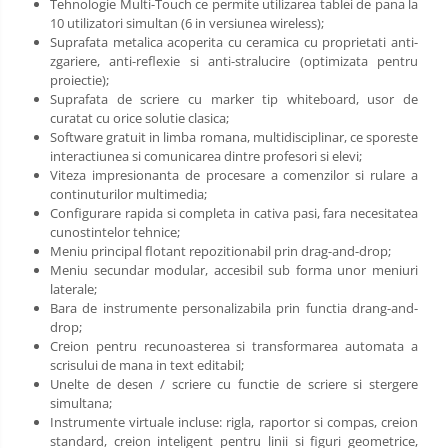
Tehnologie Multi-Touch ce permite utilizarea tablei de pana la
10 utilizatori simultan (6 in versiunea wireless);
Suprafata metalica acoperita cu ceramica cu proprietati anti-
zgariere, anti-reflexie si anti-stralucire (optimizata pentru
proiectie);
Suprafata de scriere cu marker tip whiteboard, usor de
curatat cu orice solutie clasica;
Software gratuit in limba romana, multidisciplinar, ce sporeste
interactiunea si comunicarea dintre profesori si elevi;
Viteza impresionanta de procesare a comenzilor si rulare a
continuturilor multimedia;
Configurare rapida si completa in cativa pasi, fara necesitatea
cunostintelor tehnice;
Meniu principal flotant repozitionabil prin drag-and-drop;
Meniu secundar modular, accesibil sub forma unor meniuri
laterale;
Bara de instrumente personalizabila prin functia drang-and-
drop;
Creion pentru recunoasterea si transformarea automata a
scrisului de mana in text editabil;
Unelte de desen / scriere cu functie de scriere si stergere
simultana;
Instrumente virtuale incluse: rigla, raportor si compas, creion
standard, creion inteligent pentru linii si figuri geometrice,