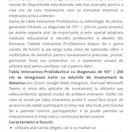
nevoie de dispozitivele educationale cele mai avansate pentru a
crea ore de curs interesante care sa stimuleze interesul si
implicarea activa a elevilor.
Gama de table interactive ProDidactica cu tehnologie de ultima-
generatie Infrared, cu diagonala de 101" | 254 cm, pune accentul
pe aceste aspecte atat de importante si este special adaptata
mediului educational si nevoilor profesorilor si elevilor din
Romania. Tablele interactive ProDidactica dispun de o gama
variata de functii si, pe langa suita unica de optionale, ofera o
multitudine de beneficii pentru invatamantul prescolar, primar,
gimnazial, liceal sau universitar, cu o experienta usoara de
utilizare atat pentru profesor, cat si pentru elevi.
Tabla interactiva ProDidactica cu diagonala de 101" | 254
cm se integreaza nativ cu solutiile de invatamant la
distanta
prin Zoom, Google Meet, Hangouts, StarLeaf, Microsoft
Teams si orice alta aplicatie de invatamant la distanta sau
videoconferinta sprijind modul de predare interactiv. Astfel, tot
ceea ce lucrati pe tabla interactiva poate fi vazut fara niciun alt
accesoriu de ceilalti participanti in timp real. Mai mult, prin functia
de a permite control, participantilor li se poate permite sa
interactioneze in timp real cu continutul lectiei curente.
Caracteristici si functii:
Utilizare atat tactila (deget), cat si cu marker-ul;