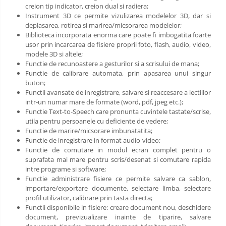
creion tip indicator, creion dual si radiera;
Instrument 3D ce permite vizulizarea modelelor 3D, dar si
deplasarea, rotirea si marirea/micsorarea modelelor;
Biblioteca incorporata enorma care poate fi imbogatita foarte
usor prin incarcarea de fisiere proprii foto, flash, audio, video,
modele 3D si altele;
Functie de recunoastere a gesturilor si a scrisului de mana;
Functie de calibrare automata, prin apasarea unui singur
buton;
Functii avansate de inregistrare, salvare si reaccesare a lectiilor
intr-un numar mare de formate (word, pdf, jpeg etc.);
Functie Text-to-Speech care pronunta cuvintele tastate/scrise,
utila pentru persoanele cu deficiente de vedere;
Functie de marire/micsorare imbunatatita;
Functie de inregistrare in format audio-video;
Functie de comutare in modul ecran complet pentru o
suprafata mai mare pentru scris/desenat si comutare rapida
intre programe si software;
Functie administrare fisiere ce permite salvare ca sablon,
importare/exportare documente, selectare limba, selectare
profil utilizator, calibrare prin tasta directa;
Functii disponibile in fisiere: creare document nou, deschidere
document, previzualizare inainte de tiparire, salvare