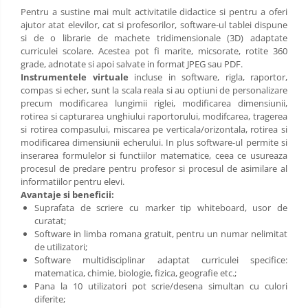
Pentru a sustine mai mult activitatile didactice si pentru a oferi
ajutor atat elevilor, cat si profesorilor, software-ul tablei dispune
si de o librarie de machete tridimensionale (3D) adaptate
curriculei scolare. Acestea pot fi marite, micsorate, rotite 360
grade, adnotate si apoi salvate in format JPEG sau PDF.
Instrumentele virtuale
incluse in software, rigla, raportor,
compas si echer, sunt la scala reala si au optiuni de personalizare
precum modificarea lungimii riglei, modificarea dimensiunii,
rotirea si capturarea unghiului raportorului, modifcarea, tragerea
si rotirea compasului, miscarea pe verticala/orizontala, rotirea si
modificarea dimensiunii echerului. In plus software-ul permite si
inserarea formulelor si functiilor matematice, ceea ce usureaza
procesul de predare pentru profesor si procesul de asimilare al
informatiilor pentru elevi.
Avantaje si beneficii:
Suprafata de scriere cu marker tip whiteboard, usor de
curatat;
Software in limba romana gratuit, pentru un numar nelimitat
de utilizatori;
Software multidisciplinar adaptat curriculei specifice:
matematica, chimie, biologie, fizica, geografie etc.;
Pana la 10 utilizatori pot scrie/desena simultan cu culori
diferite;