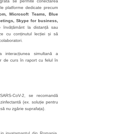
tegrată se permite conectarea
tiple platforme dedicate precum
om, Microsoft Teams, Blue
tings, Skype for business,
de învățământ la distanță sau
ze cu conținutul lecției și să
colaboratori.
iza interacțiunea simultană a
or de curs în raport cu felul în
i SARS-CoV-2, se recomandă
zinfectantă (ex. soluție pentru
 să nu zgârie suprafața).
in invatamantul din Romania,