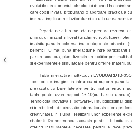
Mobilier Depozitare
evolutiile din domeniul tehnologiei ducand la schimbar
Dulapuri si Cuiere
care copiii invata, propunand o abordare practica a cur
Mobilier Scolar
incuraja implicarea elevilor dar si de a le usura asimil
Banci Sali Clasa
Departe de a fi o metoda de predare rezervata num
Scaune Scolare
primar, gimnazial si liceal (gradinite, scoli, licee) noti
Set Banca si Scaune Elevi
intalnita pana la cele mai inalte etape ale educatiei (
Dulapuri,Biblioteci si Cuiere
beneficii. O mai buna interactiune intre participanti
Mobilier Laboratoare
partea acestora, plus diversitatea lectiilor prin multi
Catedre si mese
si experimentele simulatoare pentru diferite materii, s
Mobilier Universitar
Tabla interactiva multi-touch
EVOBOARD IB-95Q
Pupitre Seminarii
senzori de imagine in infrarosu si suporta pana la 
Scaune si Fotolii
prevazuta cu bare laterale pentru instrumente, magne
Catedre,Mese,Birouri
tabla poate avea aspect 16:10(cu barele atasate) 
Tehnologia inovativa si software-ul multidisciplinar dis
Mobilier Laboratoare
si in alte limbi de circulatie internationala ofera profes
Materiale Didactice
creativitatea in slujba realizarii unor experiente extr
Materiale Didactice si Jocuri
studenti.­­ De asemenea, aceasta poate fi folosita cu
Prescolari
oferind instrumentele necesare pentru a face prez