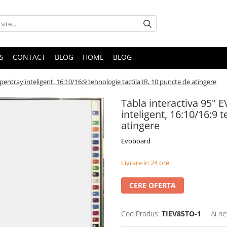
S
CONTACT
BLOG
HOME
BLOG
ntray inteligent, 16:10/16:9 tehnologie tactila IR, 10 puncte de atingere
Tabla interactiva 95"
inteligent, 16:10/16:9 
atingere
Evoboard
Livrare in 24 ore.
CERE OFERTA
Cod Produs:
TIEV85TO-1
Ai ne