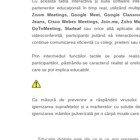
Cu această tablă interactivă și suita software in
Imprimante
partenerilor educaționali în timp real, utilizând mul
Multifunctionale
Zoom Meetings, Google Meet, Google Classro
Imprimante si Scanere 3D
Jeans, Cisco Webex Meetings, Join.me, Zoho Mee
GoToMeeting, Starleaf
sau orice altă aplicație 
Imprimante 3D
videoconferință, participanții putând să interacțione
Videoconferinta si Colaborare
continue comunicarea eficientă cu colegi, prieteni sau 
Camere Videoconferinta
Boxe si Soundbar
Prin intermediul funcțiilor tactile se poate real
participanților, păstrându-se caracterul realist al orel
Tehnologie Educationala
care se pot implica educabilii.
Ochelari VR
Kit Robotic Educational
Software Educational
Mobilier Invatamant
Ca măsură de prevenire a răspândirii virusulu
Mobilier Cresa si Gradinita
igienizarea suprafețelor și a markerelor cu soluție de
igienizarea mâinilor pulverizată pe o cârpă moale care
Mese gradinita
Scaune Gradinita
Paturi gradinita
Educatia digitala este din ce in ce mai prezenta 