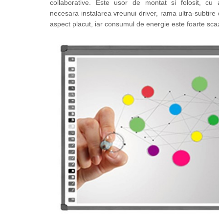
Dezvoltarea limbajului
collaborative. Este usor de montat si folosit, cu a
necesara instalarea vreunui driver, rama ultra-subtire d
Matematica
aspect placut, iar consumul de energie este foarte sca
Jocuri
Educatie fizica
Truse de experimente pentru copii
Dezvoltare socio-emotionala
Dezvoltarea cognitiva
Globuri
Hărți gigant
Materiale Didactice Clasele
Primare(0-4)
Limba si Comunicare
Matematica si stiinte ale naturii
Arte si Tehnologii
Educatie civica
Harti geografice
Harti pentru copii
Puzzle geografic