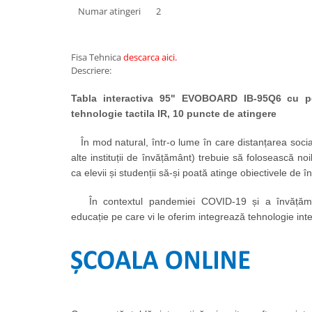
Numar atingeri
2
Videoproiectoare si Echipamente IT
Videoproiectoare
Videoproiectoare
Fisa Tehnica
descarca aici
.
Descriere:
Suporti si Accesorii
Videoproiectoare
Tabla interactiva 95" EVOBOARD IB-95Q6 cu pen
Ecrane Proiectie
tehnologie tactila IR, 10 puncte de atingere
Laptopuri si Accesorii
În mod natural, într-o lume în care distanțarea socia
Laptopuri
alte instituții de învățământ) trebuie să folosească noi
Accesorii Laptopuri
ca elevii și studenții să-și poată atinge obiectivele de î
All in One/PC
În contextul pandemiei COVID-19 și a învățămîntu
All in One
educație pe care vi le oferim integrează tehnologie inter
Periferice PC
Conectivitate si Accesorii
Monitoare
Tablete si Accesorii
Imprimante si Multifunctionale