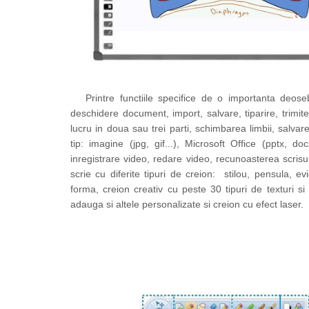
Rechizite
Caiete si Coperte
Lipici si Benzi Adezive
Corectoare
Stilouri,Pixuri,Rollere
Printre functiile specifice de o importanta deose
Produse din Hartie
deschidere document, import, salvare, tiparire, trimite
Hartie Copiator A4
lucru in doua sau trei parti, schimbarea limbii, salvare
Hartie si Carton Colorat
tip: imagine (jpg, gif...), Microsoft Office (pptx, 
inregistrare video, redare video, recunoasterea scrisu
Plicuri
scrie cu diferite tipuri de creion: stilou, pensula, ev
Etichete autocolante
forma, creion creativ cu peste 30 tipuri de texturi si 
Instrumente de scris
adauga si altele personalizate si creion cu efect laser.
Stilouri,Pixuri,Rollere
Linere si Markere
Accesorii pentru birou
Capsatoare,Decapsatoare,Perforatoare
Agrafe,Ace,Clipsuri,Pioneze