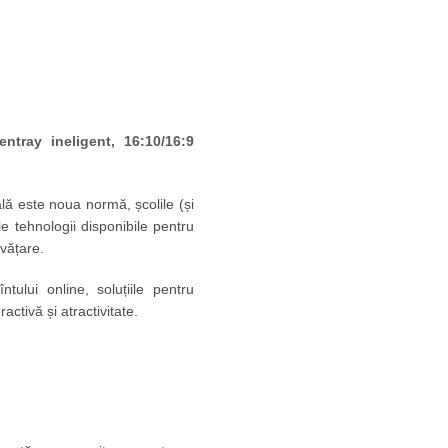
tray ineligent, 16:10/16:9
lă este noua normă, școlile (și
le tehnologii disponibile pentru
nvățare.
lui online, soluțiile pentru
activă și atractivitate.