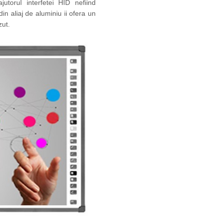
jutorul interfetei HID nefiind
in aliaj de aluminiu ii ofera un
zut.