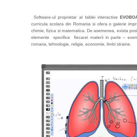
Materiale Didactice Gimnaziu si
Liceu
Software-ul proprietar al tablei interactive
EVOBOA
Matematica
curricula scolara din Romania si ofera o galerie imp
Informatica
chimie, fizica si matematica. De asemenea, exista posib
elemente specifice fiecarei materii in parte – exempl
Istorie
romana, tehnologie, religie, economie, limbi straine.
Geografie
Biologie
Chimie
Fizica
Educatie Civica
Limba engleza
Birotica si Papetarie
Table Scolare,Whiteboard-uri si
Accesorii
Table Scolare
Accesorii
Whiteboard-uri