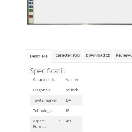
Videoproiectoare si Accesorii
Videoproiectoare
Accesorii
Suporti
Distribuie
pe
Videoconferinta si Colaborare
Facebook
Camere Videoconferinta
Caracteristici
Download (2)
Review-
Boxe si Soundbar
Descriere
Tehnologie Educationala
Specificatii:
Ochelari VR-3D
Caracteristica
Valoare
Kit Robotic Educational
Software Educational
Diagonala
95 inch
Oferta Mobilier Clasa
Tavita marker
DA
Table/Display-uri Interactive
Tehnologia
IR
Table Interactive
Aspect /
4:3
Display-uri Interactive
Format
Accesorii/Standuri