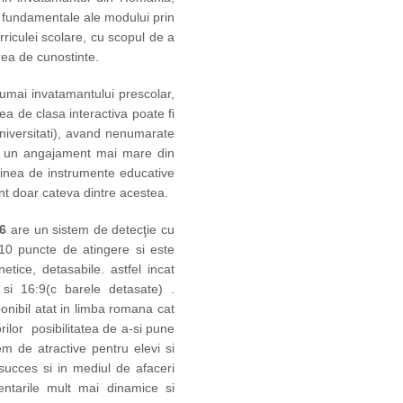
i fundamentale ale modului prin
riculei scolare, cu scopul de a
area de cunostinte.
ai invatamantului prescolar,
unea de clasa interactiva poate fi
universitati), avand nenumarate
 si un angajament mai mare din
tudinea de instrumente educative
unt doar cateva dintre acestea.
6
are un sistem de detecţie cu
10 puncte de atingere si este
tice, detasabile. astfel incat
si 16:9(c barele detasate) .
ponibil atat in limba romana cat
orilor posibilitatea de a-si pune
em de atractive pentru elevi si
 succes si in mediul de afaceri
entarile mult mai dinamice si