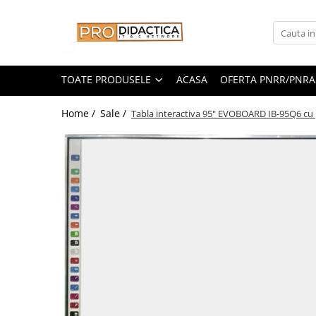
Toate Produsele
Oferta PNRR/PNRAS
TOATE PRODUSELE
ACASA
OFERTA PNRR/PNRA
Pachete Echipamente Sali Clasa
Home /
Sale /
Tabla interactiva 95" EVOBOARD IB-95Q6 cu pe
Pachete Echipamente Sala Clasa
Table/Display-uri Interactive
Table Interactive
Display-uri Interactive
Suporti/Standuri/Accesorii
Imprimante si Multifunctionale
Imprimante si Scanere 3D
Imprimante 3D
Creioane 3D
Accesorii 3D
Camere Documente