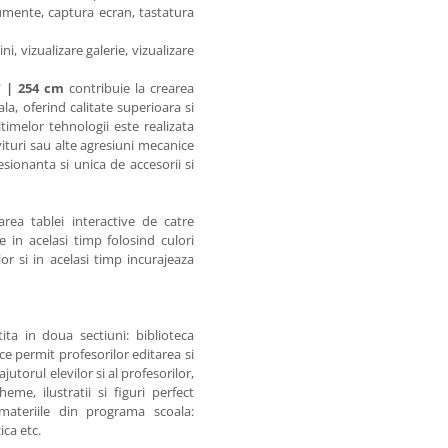
umente, captura ecran, tastatura
ni, vizualizare galerie, vizualizare
" | 254 cm
contribuie la crearea
la, oferind calitate superioara si
ltimelor tehnologii este realizata
vituri sau alte agresiuni mecanice
esionanta si unica de accesorii si
rea tablei interactive de catre
 in acelasi timp folosind culori
lor si in acelasi timp incurajeaza
ita in doua sectiuni: biblioteca
ce permit profesorilor editarea si
utorul elevilor si al profesorilor,
eme, ilustratii si figuri perfect
materiile din programa scoala:
ica etc.