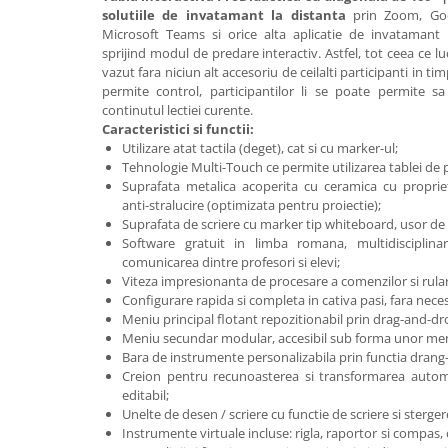
Imprimante
solutiile de invatamant la distanta
prin Zoom, Goo
Microsoft Teams si orice alta aplicatie de invatamant 
Multifunctionale
sprijind modul de predare interactiv. Astfel, tot ceea ce lu
Imprimante si Scanere 3D
vazut fara niciun alt accesoriu de ceilalti participanti in ti
permite control, participantilor li se poate permite sa
Imprimante 3D
continutul lectiei curente.
Videoconferinta si Colaborare
Caracteristici si functii:
Utilizare atat tactila (deget), cat si cu marker-ul;
Camere Videoconferinta
Tehnologie Multi-Touch ce permite utilizarea tablei de p
Boxe si Soundbar
Suprafata metalica acoperita cu ceramica cu proprietat
Tehnologie Educationala
anti-stralucire (optimizata pentru proiectie);
Suprafata de scriere cu marker tip whiteboard, usor de c
Ochelari VR
Software gratuit in limba romana, multidisciplinar
Kit Robotic Educational
comunicarea dintre profesori si elevi;
Viteza impresionanta de procesare a comenzilor si rula
Software Educational
Configurare rapida si completa in cativa pasi, fara nece
Mobilier Invatamant
Meniu principal flotant repozitionabil prin drag-and-dr
Meniu secundar modular, accesibil sub forma unor meni
Mobilier Cresa si Gradinita
Bara de instrumente personalizabila prin functia drang
Mese gradinita
Creion pentru recunoasterea si transformarea autom
editabil;
Scaune Gradinita
Unelte de desen / scriere cu functie de scriere si sterge
Paturi gradinita
Instrumente virtuale incluse: rigla, raportor si compas, 