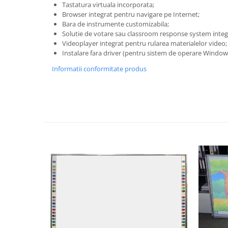
Tastatura virtuala incorporata;
Rechizite
Browser integrat pentru navigare pe Internet;
Caiete si Coperte
Bara de instrumente customizabila;
Solutie de votare sau classroom response system integ
Lipici si Benzi Adezive
Videoplayer integrat pentru rularea materialelor video;
Corectoare
Instalare fara driver (pentru sistem de operare Window
Stilouri,Pixuri,Rollere
Informatii conformitate produs
Produse din Hartie
Hartie Copiator A4
Hartie si Carton Colorat
Plicuri
Etichete autocolante
Instrumente de scris
Stilouri,Pixuri,Rollere
Linere si Markere
Accesorii pentru birou
Capsatoare,Decapsatoare,Perforatoare
Agrafe,Ace,Clipsuri,Pioneze