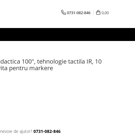
0731-082-846
0,00
actica 100'', tehnologie tactila IR, 10
vita pentru markere
 nevoie de ajutor?
0731-082-846