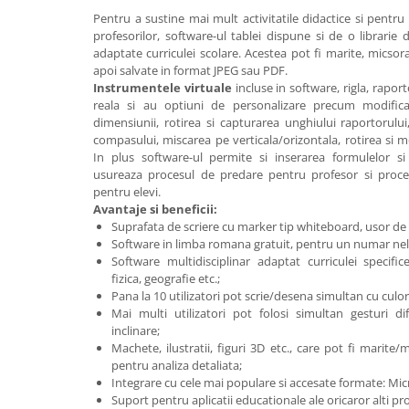
Pentru a sustine mai mult activitatile didactice si pentru a
Materiale Didactice Gimnaziu si
profesorilor, software-ul tablei dispune si de o librarie
Liceu
adaptate curriculei scolare. Acestea pot fi marite, micsor
Matematica
apoi salvate in format JPEG sau PDF.
Instrumentele virtuale
incluse in software, rigla, raport
Informatica
reala si au optiuni de personalizare precum modificar
Istorie
dimensiunii, rotirea si capturarea unghiului raportorului
Geografie
compasului, miscarea pe verticala/orizontala, rotirea si m
In plus software-ul permite si inserarea formulelor si
Biologie
usureaza procesul de predare pentru profesor si procesu
Chimie
pentru elevi.
Fizica
Avantaje si beneficii:
Suprafata de scriere cu marker tip whiteboard, usor de 
Educatie Civica
Software in limba romana gratuit, pentru un numar nelim
Limba engleza
Software multidisciplinar adaptat curriculei specific
fizica, geografie etc.;
Birotica si Papetarie
Pana la 10 utilizatori pot scrie/desena simultan cu culori
Table Scolare,Whiteboard-uri si
Mai multi utilizatori pot folosi simultan gesturi dif
Accesorii
inclinare;
Machete, ilustratii, figuri 3D etc., care pot fi marite
Table Scolare
pentru analiza detaliata;
Accesorii
Integrare cu cele mai populare si accesate formate: Micr
Whiteboard-uri
Suport pentru aplicatii educationale ale oricaror alti pr