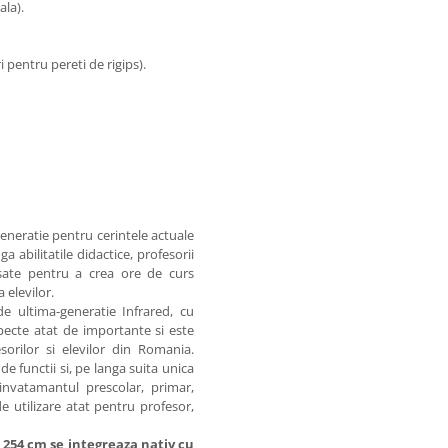
ala).
 pentru pereti de rigips).
generatie pentru cerintele actuale
ga abilitatile didactice, profesorii
sate pentru a crea ore de curs
 elevilor.
e ultima-generatie Infrared, cu
ecte atat de importante si este
sorilor si elevilor din Romania.
e functii si, pe langa suita unica
invatamantul prescolar, primar,
de utilizare atat pentru profesor,
 254 cm se integreaza nativ cu