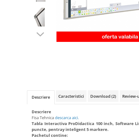
Videoproiectoare si Accesorii
Videoproiectoare
Accesorii
Suporti
Videoconferinta si Colaborare
Camere Videoconferinta
Boxe si Soundbar
Tehnologie Educationala
Distribuie
Ochelari VR-3D
pe
Facebook
Kit Robotic Educational
Software Educational
Caracteristici
Download (2)
Review-
Descriere
Oferta Mobilier Clasa
Table/Display-uri Interactive
Descriere
Fisa Tehnica
descarca aici
.
Table Interactive
Tabla Interactiva ProDidactica 100 inch, Software
Display-uri Interactive
puncte, pentray inteligent 5 markere.
Pachetul contine:
Accesorii/Standuri