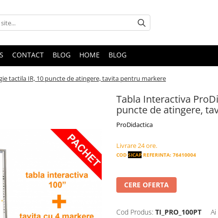
S
CONTACT
BLOG
HOME
BLOG
gie tactila IR, 10 puncte de atingere, tavita pentru markere
Tabla Interactiva ProDid
puncte de atingere, ta
ProDidactica
Livrare 24 ore.
COD
SICAP
REFERINTA: 76410004
CERE OFERTA
Cod Produs:
TI_PRO_100PT
Ai