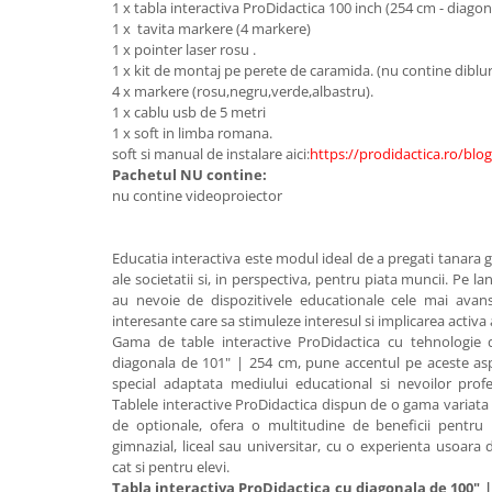
1 x tabla interactiva ProDidactica 100 inch (254 cm - diagon
Videoproiectoare si Echipamente IT
1 x tavita markere (4 markere)
1 x pointer laser rosu .
Videoproiectoare
1 x kit de montaj pe perete de caramida. (nu contine dibluri
Videoproiectoare
4 x markere (rosu,negru,verde,albastru).
1 x cablu usb de 5 metri
Suporti si Accesorii
1 x soft in limba romana.
Videoproiectoare
soft si manual de instalare aici:
https://prodidactica.ro/blog
Ecrane Proiectie
Pachetul NU contine:
nu contine videoproiector
Laptopuri si Accesorii
Laptopuri
Educatia interactiva este modul ideal de a pregati tanara 
Accesorii Laptopuri
ale societatii si, in perspectiva, pentru piata muncii. Pe lan
All in One/PC
au nevoie de dispozitivele educationale cele mai avan
interesante care sa stimuleze interesul si implicarea activa a
All in One
Gama de table interactive ProDidactica cu tehnologie d
Periferice PC
diagonala de 101" | 254 cm, pune accentul pe aceste asp
Conectivitate si Accesorii
special adaptata mediului educational si nevoilor profe
Tablele interactive ProDidactica dispun de o gama variata d
Monitoare
de optionale, ofera o multitudine de beneficii pentru 
Tablete si Accesorii
gimnazial, liceal sau universitar, cu o experienta usoara 
cat si pentru elevi.
Imprimante si Multifunctionale
Tabla interactiva ProDidactica cu diagonala de 100" |