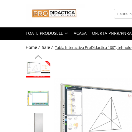
Toate Produsele
Oferta PNRR/PNRAS
TOATE PRODUSELE
ACASA
OFERTA PNRR/PNRA
Pachete Echipamente Sali Clasa
Home /
Sale /
Tabla Interactiva ProDidactica 100'', tehnolo
Pachete Echipamente Sala Clasa
Table/Display-uri Interactive
Table Interactive
Display-uri Interactive
Suporti/Standuri/Accesorii
Imprimante si Multifunctionale
Imprimante si Scanere 3D
Imprimante 3D
Creioane 3D
Accesorii 3D
Camere Documente