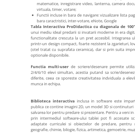
Dezvoltarea limbajului
matematice, inregistrare video, lanterna, camera doc
Matematica
virtuala, timer, votare;
Functii incluse in bara de navigare: vizualizare lista pagi
Jocuri
bara caractristici, inter-votare, eNote, Google
Educatie fizica
Tabla Interactiva ProDidactica cu diagonala de 100
Truse de experimente pentru copii
unui mediu ideal predarii si invatarii moderne in era digita
functionalitate crescuta la un pret accesibil. Integrarea u
Dezvoltare socio-emotionala
printr-un design compact, foarte rezistent la zgarieturi, lo
Dezvoltarea cognitiva
(otel tratat cu suprafata ceramica), dar si prin suita impr
optionale disponibile.
Globuri
Hărți gigant
Functia multi-user
de scriere/desenare permite utiliza
Materiale Didactice Clasele
2/4/6/10 elevi simultan, acestia putand sa scrie/deseneze
Primare(0-4)
diferite, ceea ce sporeste creativitatea indviduala a elevi
munca in echipa.
Limba si Comunicare
Matematica si stiinte ale naturii
Biblioteca interactiva
inclusa in software este impart
Arte si Tehnologii
publica ce contine imagini 2D, un model 3D si continuturi 
Educatie civica
salvarea lor pentru predare si prezentare. Pentru a veni in aj
Harti geografice
prin intermediul software-ului tablei pot fi accesate sch
adaptate curriculei si obiectelor de predare, pentru 
Harti pentru copii
geografie, chimie, bilogie, fizica, artimetica, gemoetrie, muz
Puzzle geografic