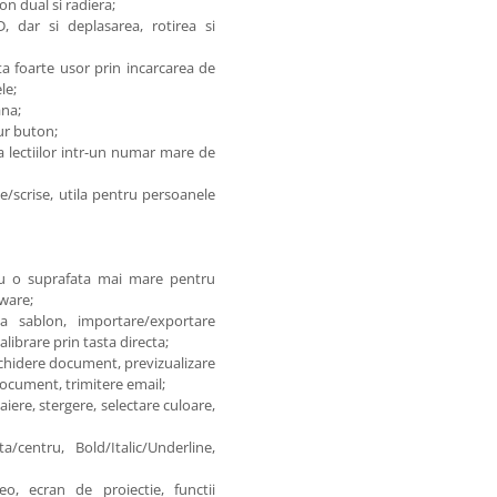
ion dual si radiera;
 dar si deplasarea, rotirea si
a foarte usor prin incarcarea de
le;
ana;
ur buton;
 a lectiilor intr-un numar mare de
e/scrise, utila pentru persoanele
u o suprafata mai mare pentru
tware;
ca sablon, importare/exportare
alibrare prin tasta directa;
schidere document, previzualizare
document, trimitere email;
taiere, stergere, selectare culoare,
a/centru, Bold/Italic/Underline,
eo, ecran de proiectie, functii