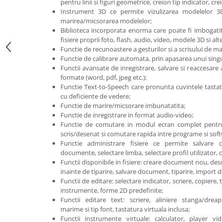
Mobilier Depozitare
pentru linii si figuri geometrice, creion tip indicator, cre
Instrument 3D ce permite vizulizarea modelelor 3D,
Dulapuri si Cuiere
marirea/micsorarea modelelor;
Mobilier Scolar
Biblioteca incorporata enorma care poate fi imbogatit
fisiere proprii foto, flash, audio, video, modele 3D si alte
Banci Sali Clasa
Functie de recunoastere a gesturilor si a scrisului de m
Scaune Scolare
Functie de calibrare automata, prin apasarea unui sing
Set Banca si Scaune Elevi
Functii avansate de inregistrare, salvare si reaccesare
formate (word, pdf, jpeg etc.);
Dulapuri,Biblioteci si Cuiere
Functie Text-to-Speech care pronunta cuvintele tastat
Mobilier Laboratoare
cu deficiente de vedere;
Catedre si mese
Functie de marire/micsorare imbunatatita;
Functie de inregistrare in format audio-video;
Mobilier Universitar
Functie de comutare in modul ecran complet pentr
Pupitre Seminarii
scris/desenat si comutare rapida intre programe si sof
Functie administrare fisiere ce permite salvare 
Scaune si Fotolii
documente, selectare limba, selectare profil utilizator, c
Catedre,Mese,Birouri
Functii disponibile in fisiere: creare document nou, de
inainte de tiparire, salvare document, tiparire, import 
Mobilier Laboratoare
Functii de editare: selectare indicator, scriere, copiere, 
Materiale Didactice
instrumente, forme 2D predefinite;
Materiale Didactice si Jocuri
Functii editare text: scriere, aliniere stanga/dreapt
Prescolari
marime si tip font, tastatura virtuala inclusa;
Functii instrumente virtuale: calculator, player vid