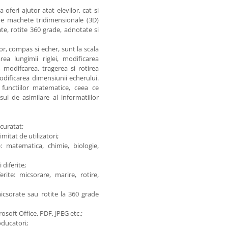
 oferi ajutor atat elevilor, cat si
 de machete tridimensionale (3D)
ate, rotite 360 grade, adnotate si
or, compas si echer, sunt la scala
ea lungimii riglei, modificarea
, modifcarea, tragerea si rotirea
odificarea dimensiunii echerului.
 functiilor matematice, ceea ce
l de asimilare al informatiilor
curatat;
itat de utilizatori;
e: matematica, chimie, biologie,
 diferite;
erite: micsorare, marire, rotire,
/micsorate sau rotite la 360 grade
osoft Office, PDF, JPEG etc.;
oducatori;