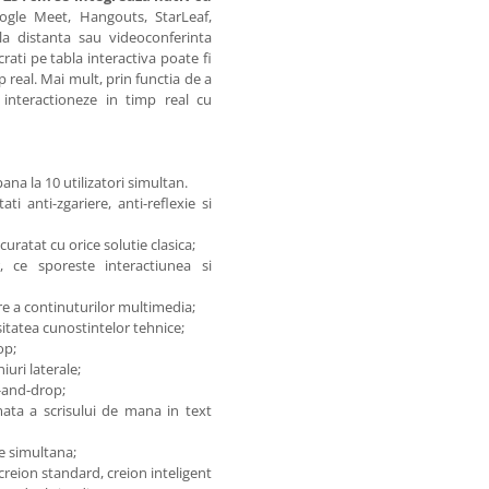
gle Meet, Hangouts, StarLeaf,
la distanta sau videoconferinta
crati pe tabla interactiva poate fi
mp real. Mai mult, prin functia de a
 interactioneze in timp real cu
ana la 10 utilizatori simultan.
i anti-zgariere, anti-reflexie si
uratat cu orice solutie clasica;
, ce sporeste interactiunea si
re a continuturilor multimedia;
sitatea cunostintelor tehnice;
op;
uri laterale;
-and-drop;
ata a scrisului de mana in text
re simultana;
creion standard, creion inteligent