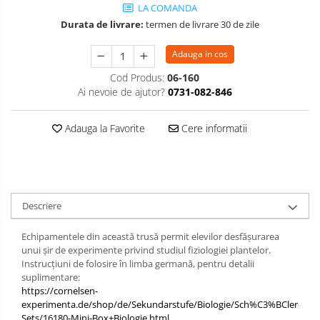
LA COMANDA
Limba engleza
Aviziere
Durata de livrare:
termen de livrare 30 de zile
Flipchart-uri si Rezerve
Accesorii
Adauga in cos
Panouri Afisare
Cod Produs:
06-160
Ai nevoie de ajutor?
0731-082-846
Table magnetice din sticla
Adauga la Favorite
Cere informatii
Descriere
Echipamentele din această trusă permit elevilor desfășurarea
unui șir de experimente privind studiul fiziologiei plantelor.
Instrucțiuni de folosire în limba germană, pentru detalii
suplimentare:
https://cornelsen-
experimenta.de/shop/de/Sekundarstufe/Biologie/Sch%C3%BCler-
Sets/16180-Mini-Box+Biologie.html