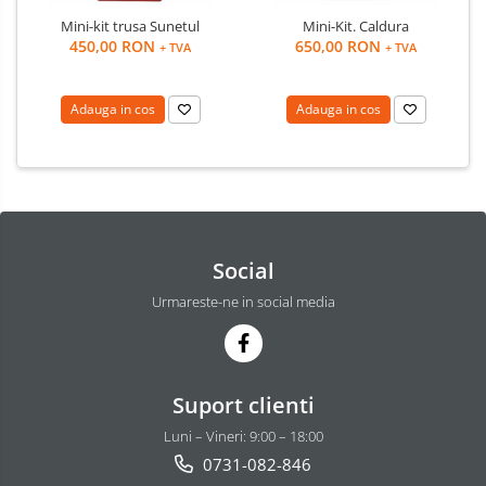
Mini-kit trusa Sunetul
Mini-Kit. Caldura
450,00 RON
650,00 RON
+ TVA
+ TVA
Adauga in cos
Adauga in cos
Social
Urmareste-ne in social media
Suport clienti
Luni – Vineri: 9:00 – 18:00
0731-082-846