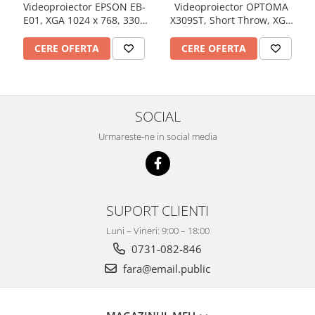
Videoproiector EPSON EB-
Videoproiector OPTOMA
E01, XGA 1024 x 768, 3300
X309ST, Short Throw, XGA
lumeni, 15000:1
1024 x 768, 3700 lumeni,
contrast 25000:1
CERE OFERTA
CERE OFERTA
SOCIAL
Urmareste-ne in social media
SUPORT CLIENTI
Luni – Vineri: 9:00 – 18:00
0731-082-846
fara@email.public