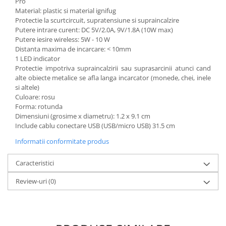
Pro
Material: plastic si material ignifug
Protectie la scurtcircuit, supratensiune si supraincalzire
Putere intrare curent: DC 5V/2.0A, 9V/1.8A (10W max)
Putere iesire wireless: 5W - 10 W
Distanta maxima de incarcare: < 10mm
1 LED indicator
Protectie impotriva supraincalzirii sau suprasarcinii atunci cand
alte obiecte metalice se afla langa incarcator (monede, chei, inele
si altele)
Culoare: rosu
Forma: rotunda
Dimensiuni (grosime x diametru): 1.2 x 9.1 cm
Include cablu conectare USB (USB/micro USB) 31.5 cm
Informatii conformitate produs
Caracteristici
Review-uri
(0)