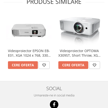
PRODUSE SIMILARE
Videoproiector EPSON EB-
Videoproiector OPTOMA
E01, XGA 1024 x 768, 3300
X309ST, Short Throw, XGA
lumeni, 15000:1
1024 x 768, 3700 lumeni,
contrast 25000:1
CERE OFERTA
CERE OFERTA
SOCIAL
Urmareste-ne in social media