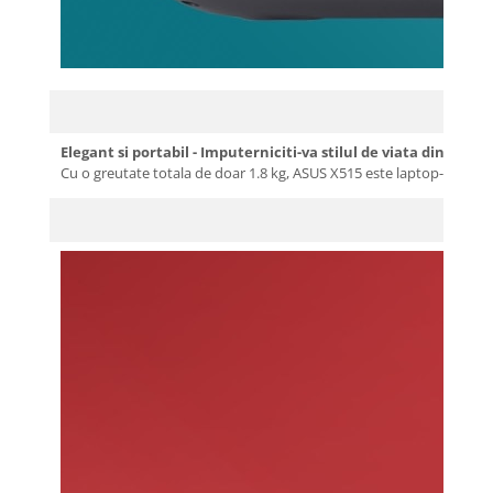
Elegant si portabil - Imputerniciti-va stilul de viata dinamic!
Cu o greutate totala de doar 1.8 kg, ASUS X515 este laptop-ul extrem