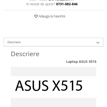
Accesorii
Ai nevoie de ajutor?
0731-082-846
Panouri Afisare
Table magnetice din sticla
Adauga la Favorite
Descriere
Descriere
Laptop ASUS X515EA cu p