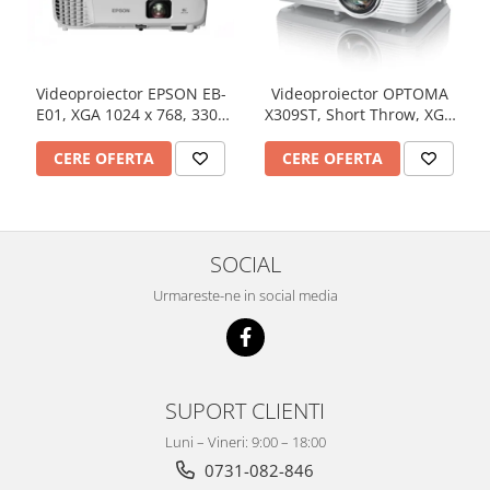
Videoproiector EPSON EB-
Videoproiector OPTOMA
E01, XGA 1024 x 768, 3300
X309ST, Short Throw, XGA
lumeni, 15000:1
1024 x 768, 3700 lumeni,
contrast 25000:1
CERE OFERTA
CERE OFERTA
SOCIAL
Urmareste-ne in social media
SUPORT CLIENTI
Luni – Vineri: 9:00 – 18:00
0731-082-846