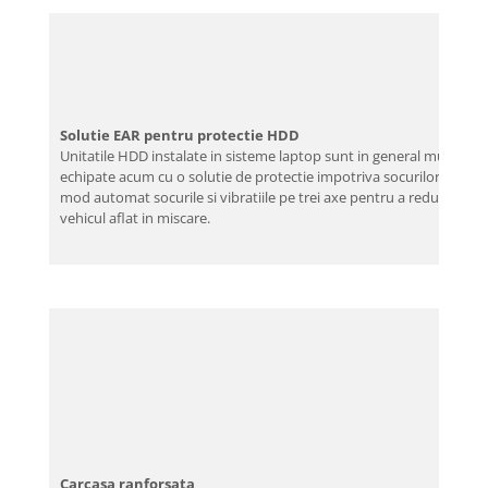
Solutie EAR pentru protectie HDD
Unitatile HDD instalate in sisteme laptop sunt in general mult mai 
echipate acum cu o solutie de protectie impotriva socurilor de tip EA
mod automat socurile si vibratiile pe trei axe pentru a reduce intr-o 
vehicul aflat in miscare.
Carcasa ranforsata