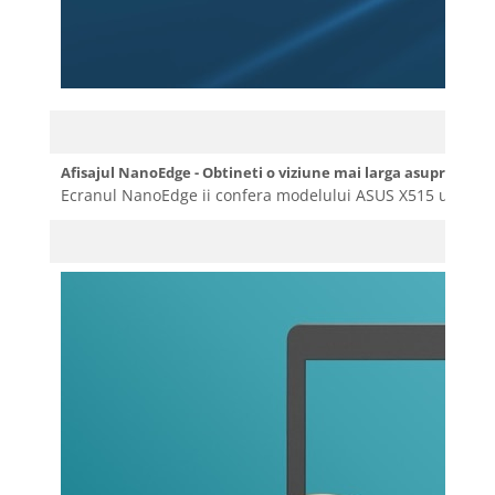
Afisajul NanoEdge - Obtineti o viziune mai larga asupra lumii
Ecranul NanoEdge ii confera modelului ASUS X515 un spatiu