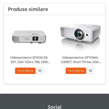
Produse similare
Videoproiector EPSON EB-
Videoproiector OPTOMA
E01, XGA 1024 x 768, 3300
X309ST, Short Throw, XGA
lumeni, 15000:1
1024 x 768, 3700 lumeni,
contrast 25000:1
Cere Oferta
Cere Oferta
Social