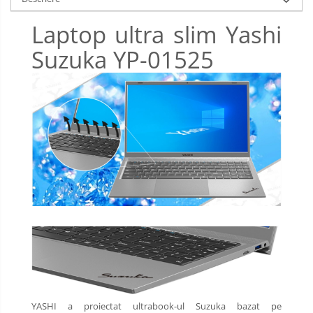
Limba engleza
Aviziere
Laptop ultra slim Yashi
Flipchart-uri si Rezerve
Suzuka YP-01525
Accesorii
Panouri Afisare
Table magnetice din sticla
YASHI a proiectat ultrabook-ul Suzuka bazat pe 