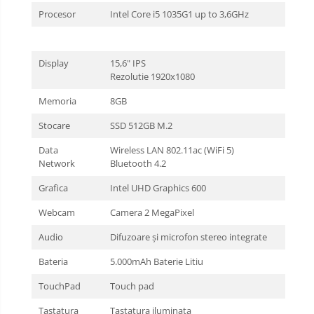
Procesor
Intel Core i5 1035G1 up to 3,6GHz
Display
15,6" IPS
Rezolutie 1920x1080
Memoria
8GB
Stocare
SSD 512GB M.2
Data
Wireless LAN 802.11ac (WiFi 5)
Network
Bluetooth 4.2
Grafica
Intel UHD Graphics 600
Webcam
Camera 2 MegaPixel
Audio
Difuzoare și microfon stereo integrate
Bateria
5.000mAh Baterie Litiu
TouchPad
Touch pad
Tastatura
Tastatura iluminata