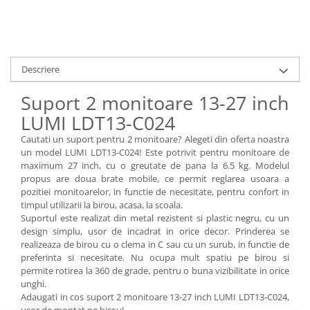
Videoproiectoare si Echipamente IT
Videoproiectoare
Videoproiectoare
Descriere
Suporti si Accesorii
Videoproiectoare
Suport 2 monitoare 13-27 inch
Ecrane Proiectie
LUMI LDT13-C024
Laptopuri si Accesorii
Cautati un suport pentru 2 monitoare? Alegeti din oferta noastra
Laptopuri
un model LUMI LDT13-C024! Este potrivit pentru monitoare de
Accesorii Laptopuri
maximum 27 inch, cu o greutate de pana la 6.5 kg. Modelul
propus are doua brate mobile, ce permit reglarea usoara a
All in One/PC
pozitiei monitoarelor, in functie de necesitate, pentru confort in
All in One
timpul utilizarii la birou, acasa, la scoala.
Suportul este realizat din metal rezistent si plastic negru, cu un
Periferice PC
design simplu, usor de incadrat in orice decor. Prinderea se
Conectivitate si Accesorii
realizeaza de birou cu o clema in C sau cu un surub, in functie de
Monitoare
preferinta si necesitate. Nu ocupa mult spatiu pe birou si
permite rotirea la 360 de grade, pentru o buna vizibilitate in orice
Tablete si Accesorii
unghi.
Imprimante si Multifunctionale
Adaugati in cos suport 2 monitoare 13-27 inch LUMI LDT13-C024,