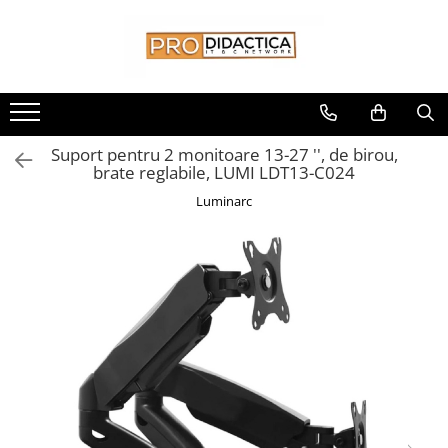
Toate Produsele
Oferta PNRR/PNRAS
Pachete Echipamente Sali Clasa
Suport pentru 2 monitoare 13-27 '', de birou,
Pachete Echipamente Sala Clasa
brate reglabile, LUMI LDT13-C024
Table/Display-uri Interactive
Luminarc
Table Interactive
Display-uri Interactive
Suporti/Standuri/Accesorii
Imprimante si Multifunctionale
Imprimante si Scanere 3D
Imprimante 3D
Creioane 3D
Accesorii 3D
Camere Documente