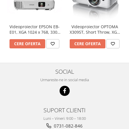
Dezvoltarea limbajului
Matematica
Jocuri
Educatie fizica
Videoproiector EPSON EB-
Videoproiector OPTOMA
Truse de experimente pentru copii
E01, XGA 1024 x 768, 3300
X309ST, Short Throw, XGA
lumeni, 15000:1
1024 x 768, 3700 lumeni,
Dezvoltare socio-emotionala
contrast 25000:1
CERE OFERTA
CERE OFERTA
Dezvoltarea cognitiva
Globuri
Hărți gigant
Materiale Didactice Clasele
SOCIAL
Primare(0-4)
Urmareste-ne in social media
Limba si Comunicare
Matematica si stiinte ale naturii
Arte si Tehnologii
Educatie civica
SUPORT CLIENTI
Harti geografice
Luni – Vineri: 9:00 – 18:00
Harti pentru copii
0731-082-846
Puzzle geografic