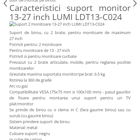
usor de montat pe birou!
Imprimante
Caracteristici suport monitor
Multifunctionale
13-27 inch LUMI LDT13-C024
Imprimante si Scanere 3D
Imprimante 3D
Suport de birou, cu 2 brate, pentru monitoare de maximum
Videoconferinta si Colaborare
27 inch
Potrivit pentru: 2 monitoare
Camere Videoconferinta
Pentru monitoare de 13 - 27 inch
Boxe si Soundbar
Potrivit si pentru monitoare curbate
Prevazut cu 2 brate articulate, mobile, pentru reglarea pozitiei
Tehnologie Educationala
monitoarelor
Ochelari VR
Greutate maxima suportata monitor/pe brat: 6.5 kg
Rotirea la 360 de grade
Kit Robotic Educational
Arc cu gaz
Software Educational
Compatibilitate VESA (75x75 mm si 100x100 mm) - pasul gaurilor
Mobilier Invatamant
de fixare pentru montarea unui suport pentru un TV
plat/monitor
Mobilier Cresa si Gradinita
Se prinde de birou cu o clema in C (fara gaurire birou) sau cu
Mese gradinita
surub (cu gaurire birou)
Sistem prindere suport: de birou
Scaune Gradinita
Material: metal
Paturi gradinita
Culoare suport: negru
In cutie de carton