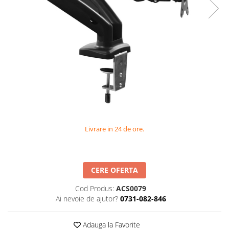
Videoproiectoare si Accesorii
Videoproiectoare
Accesorii
Suporti
Videoconferinta si Colaborare
Camere Videoconferinta
Boxe si Soundbar
Tehnologie Educationala
Ochelari VR-3D
Livrare in 24 de ore.
Kit Robotic Educational
Software Educational
Oferta Mobilier Clasa
CERE OFERTA
Table/Display-uri Interactive
Cod Produs:
ACS0079
Table Interactive
Ai nevoie de ajutor?
0731-082-846
Display-uri Interactive
Adauga la Favorite
Accesorii/Standuri