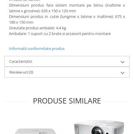
Mobilier Depozitare
Dimensiuni produs fara sistem montare pe birou (inaltime x
Dulapuri si Cuiere
latime x grosime): 635 x 150 x 120 mm
Mobilier Scolar
Dimensiuni produs in cutie (lungime x latime x inaltime): 675 x
180 x 150 mm
Banci Sali Clasa
Greutate produs ambalat: 4.4 kg
Scaune Scolare
Ambalare: 1 suport cu 2 brate si accesorii pentru montare
Set Banca si Scaune Elevi
Dulapuri,Biblioteci si Cuiere
Informatii conformitate produs
Mobilier Laboratoare
Caracteristici
Catedre si mese
Mobilier Universitar
Review-uri
(0)
Pupitre Seminarii
Scaune si Fotolii
Catedre,Mese,Birouri
PRODUSE SIMILARE
Mobilier Laboratoare
Materiale Didactice
Materiale Didactice si Jocuri
Prescolari