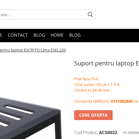
S
CONTACT
BLOG
HOME
BLOG
entru laptop ESCRITO Lima ESEL220
Suport pentru laptop
Pret fara TVA
Cost curier: 19 Lei + T.V.A.
Livrare in 24 de ore.
Comanda telefonic:
0731082846
tar
CERE OFERTA
Cod Produs:
ACS0022
Ai nevoi