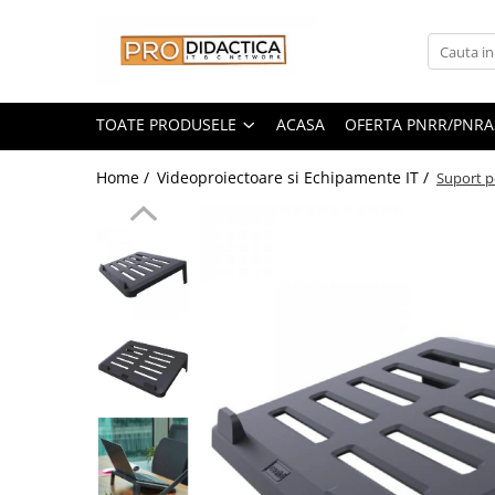
Toate Produsele
Oferta PNRR/PNRAS
TOATE PRODUSELE
ACASA
OFERTA PNRR/PNRA
Pachete Echipamente Sali Clasa
Home /
Videoproiectoare si Echipamente IT /
Suport p
Pachete Echipamente Sala Clasa
Table/Display-uri Interactive
Table Interactive
Display-uri Interactive
Suporti/Standuri/Accesorii
Imprimante si Multifunctionale
Imprimante si Scanere 3D
Imprimante 3D
Creioane 3D
Accesorii 3D
Camere Documente