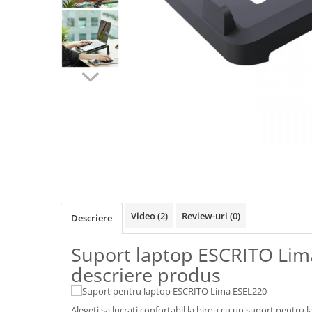
Videoproiectoare si Accesorii
Videoproiectoare
Accesorii
Suporti
Videoconferinta si Colaborare
Camere Videoconferinta
Boxe si Soundbar
Tehnologie Educationala
Distribuie
Ochelari VR-3D
pe
Facebook
Kit Robotic Educational
Software Educational
Video
(2)
Review-uri
(0)
Descriere
Oferta Mobilier Clasa
Table/Display-uri Interactive
Suport laptop ESCRITO Lim
Table Interactive
descriere produs
Display-uri Interactive
Accesorii/Standuri
Alegeti sa lucrati confortabil la birou cu un suport pentr