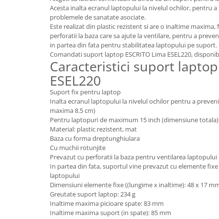
Acesta inalta ecranul laptopului la nivelul ochilor, pentru a
Videoproiectoare si Echipamente IT
problemele de sanatate asociate.
Videoproiectoare
Este realizat din plastic rezistent si are o inaltime maxima,
perforatii la baza care sa ajute la ventilare, pentru a preve
Videoproiectoare
in partea din fata pentru stabilitatea laptopului pe suport.
Suporti si Accesorii
Comandati suport laptop ESCRITO Lima ESEL220, disponibil 
Caracteristici suport lapt
Videoproiectoare
Ecrane Proiectie
ESEL220
Laptopuri si Accesorii
Suport fix pentru laptop
Inalta ecranul laptopului la nivelul ochilor pentru a preven
Laptopuri
maxima 8.5 cm)
Accesorii Laptopuri
Pentru laptopuri de maximum 15 inch (dimensiune totala)
All in One/PC
Material: plastic rezistent, mat
Baza cu forma dreptunghiulara
All in One
Cu muchii rotunjite
Periferice PC
Prevazut cu perforatii la baza pentru ventilarea laptopului
In partea din fata, suportul vine prevazut cu elemente fixe
Conectivitate si Accesorii
laptopului
Monitoare
Dimensiuni elemente fixe ((lungime x inaltime): 48 x 17 m
Greutate suport laptop: 234 g
Tablete si Accesorii
Inaltime maxima picioare spate: 83 mm
Imprimante si Multifunctionale
Inaltime maxima suport (in spate): 85 mm