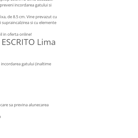
 preveni incordarea gatului si
 fixa, de 8.5 cm. Vine prevazut cu
ni supraincalzirea si cu elemente
in oferta online!
op ESCRITO Lima
i incordarea gatului (inaltime
 care sa previna alunecarea
m