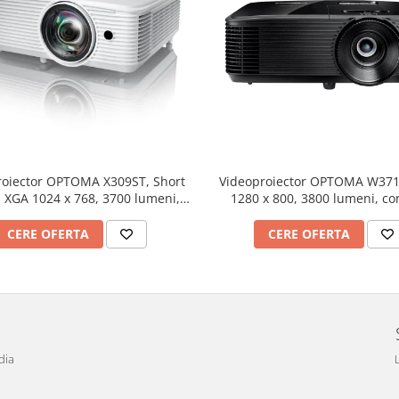
roiector OPTOMA X309ST, Short
Videoproiector OPTOMA W37
 XGA 1024 x 768, 3700 lumeni,
1280 x 800, 3800 lumeni, co
contrast 25000:1
25.000:1
CERE OFERTA
CERE OFERTA
dia