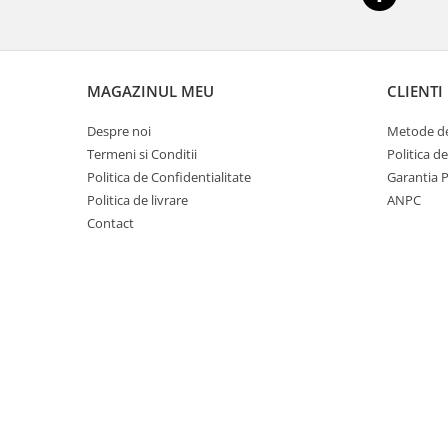
Dezvoltarea limbajului
Matematica
Jocuri
Educatie fizica
MAGAZINUL MEU
CLIENTI
Truse de experimente pentru copii
Despre noi
Metode de
Dezvoltare socio-emotionala
Termeni si Conditii
Politica d
Dezvoltarea cognitiva
Politica de Confidentialitate
Garantia 
Globuri
Politica de livrare
ANPC
Hărți gigant
Contact
Materiale Didactice Clasele
Primare(0-4)
Limba si Comunicare
Matematica si stiinte ale naturii
Arte si Tehnologii
Educatie civica
Harti geografice
Harti pentru copii
Puzzle geografic