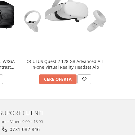
1, WXGA
OCULUS Quest 2 128 GB Advanced All-
OCULUS Que
ntrast
in-one Virtual Reality Headset Alb
one Vi
CERE OFERTA
C
SUPORT CLIENTI
Luni – Vineri: 9:00 – 18:00
0731-082-846