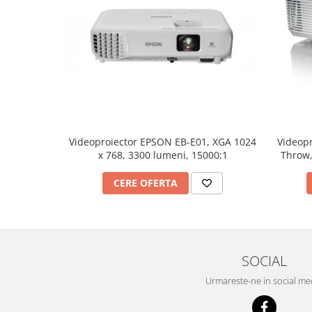
Mobilier Depozitare
Dulapuri si Cuiere
Mobilier Scolar
Banci Sali Clasa
Scaune Scolare
Set Banca si Scaune Elevi
Dulapuri,Biblioteci si Cuiere
Mobilier Laboratoare
Videoproiector EPSON EB-E01, XGA 1024
Videop
Catedre si mese
x 768, 3300 lumeni, 15000:1
Throw,
Mobilier Universitar
CERE OFERTA
Pupitre Seminarii
Scaune si Fotolii
Catedre,Mese,Birouri
Mobilier Laboratoare
SOCIAL
Materiale Didactice
Materiale Didactice si Jocuri
Urmareste-ne in social me
Prescolari