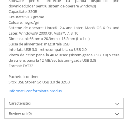
Software pentru protectie cu parola disponibil prin
download(doar pentru sistem de operare windows)
Capacitate: 32GB
Greutate: 9.07 grame
Culoare: negru/gri
Sisteme de operare: Linux®: 2.4 and Later, Mac® OS X 9.x and
Later, Windows® 2000,XP, Vista™, 7, 8, 10
Dimensiuni: 66mm x 20.3mm x 15.2mm (L x l x I)
Sursa de alimentare: magistrala USB
Interfata USB 3.0 - retrocompatibila cu USB 2.0
Viteza de citire: pana la 40 MB/sec (sistem-gazda USB 3.0) Viteza
de scriere: pana la 12 MB/sec (sistem-gazda USB 3.0)
Format: FAT32
Pachetul contine:
Sitck USB StorenGo USB 3.0 de 32GB
Informatii conformitate produs
Caracteristici
Review-uri
(0)