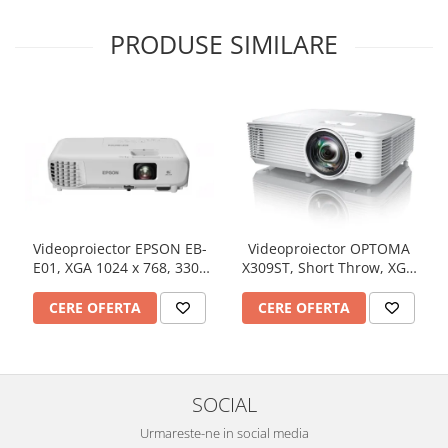
PRODUSE SIMILARE
Videoproiector EPSON EB-
Videoproiector OPTOMA
E01, XGA 1024 x 768, 3300
X309ST, Short Throw, XGA
lumeni, 15000:1
1024 x 768, 3700 lumeni,
contrast 25000:1
CERE OFERTA
CERE OFERTA
SOCIAL
Urmareste-ne in social media