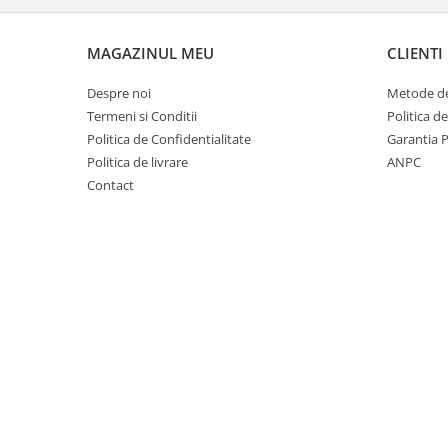
Imprimante
Multifunctionale
MAGAZINUL MEU
CLIENTI
Imprimante si Scanere 3D
Despre noi
Metode de
Imprimante 3D
Termeni si Conditii
Politica d
Videoconferinta si Colaborare
Politica de Confidentialitate
Garantia 
Camere Videoconferinta
Politica de livrare
ANPC
Boxe si Soundbar
Contact
Tehnologie Educationala
Ochelari VR
Kit Robotic Educational
Software Educational
Mobilier Invatamant
Mobilier Cresa si Gradinita
Mese gradinita
Scaune Gradinita
Paturi gradinita