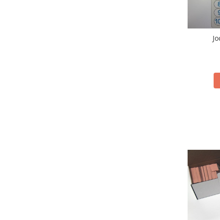
Videoproiectoare si Accesorii
Videoproiectoare
Jo
Accesorii
Suporti
Videoconferinta si Colaborare
Camere Videoconferinta
Boxe si Soundbar
Tehnologie Educationala
Ochelari VR-3D
Kit Robotic Educational
Software Educational
Oferta Mobilier Clasa
Table/Display-uri Interactive
Table Interactive
Display-uri Interactive
Accesorii/Standuri