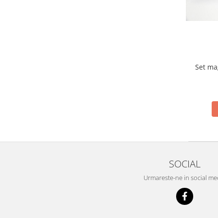
Videoproiectoare si Echipamente IT
Videoproiectoare
Videoproiectoare
Suporti si Accesorii
Videoproiectoare
Set ma
Ecrane Proiectie
Laptopuri si Accesorii
Laptopuri
Accesorii Laptopuri
All in One/PC
All in One
Periferice PC
SOCIAL
Conectivitate si Accesorii
Urmareste-ne in social me
Monitoare
Tablete si Accesorii
Imprimante si Multifunctionale