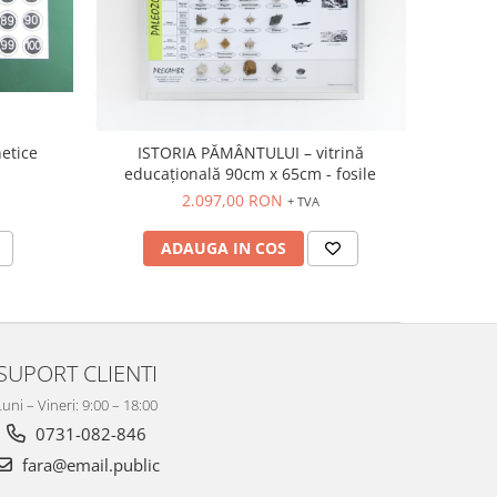
etice
ISTORIA PĂMÂNTULUI – vitrină
educațională 90cm x 65cm - fosile
2.097,00 RON
+ TVA
ADAUGA IN COS
SUPORT CLIENTI
Luni – Vineri: 9:00 – 18:00
0731-082-846
fara@email.public