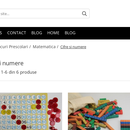
S
CONTACT
BLOG
HOME
BLOG
ocuri Prescolari /
Matematica /
Cifre si numere
si numere
1-
6
din
6
produse