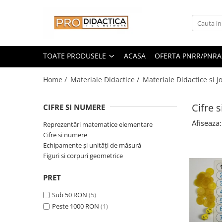
Toate Produsele
Oferta PNRR/PNRAS
TOATE PRODUSELE
ACASA
OFERTA PNRR/PNRA
Pachete Echipamente Sali Clasa
Home /
Materiale Didactice /
Materiale Didactice si J
Pachete Echipamente Sala Clasa
Table/Display-uri Interactive
Cifre 
CIFRE SI NUMERE
Table Interactive
Display-uri Interactive
Afiseaza:
Reprezentări matematice elementare
Cifre si numere
Suporti/Standuri/Accesorii
Echipamente și unități de măsură
Imprimante si Multifunctionale
Figuri si corpuri geometrice
Imprimante si Scanere 3D
PRET
Imprimante 3D
Creioane 3D
Sub 50 RON
(5)
Accesorii 3D
Peste 1000 RON
(1)
Camere Documente