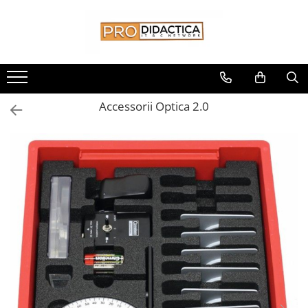
Toate Produsele
Oferta PNRR/PNRAS
Pachete Echipamente Sali Clasa
Accessorii Optica 2.0
Pachete Echipamente Sala Clasa
Table/Display-uri Interactive
Table Interactive
Display-uri Interactive
Suporti/Standuri/Accesorii
Imprimante si Multifunctionale
Imprimante si Scanere 3D
Imprimante 3D
Creioane 3D
Accesorii 3D
Camere Documente