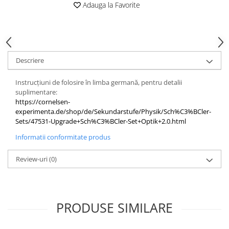
Adauga la Favorite
Videoproiectoare si Echipamente IT
Videoproiectoare
Videoproiectoare
Suporti si Accesorii
Descriere
Videoproiectoare
Ecrane Proiectie
Instrucțiuni de folosire în limba germană, pentru detalii
Laptopuri si Accesorii
suplimentare:
https://cornelsen-
Laptopuri
experimenta.de/shop/de/Sekundarstufe/Physik/Sch%C3%BCler-
Accesorii Laptopuri
Sets/47531-Upgrade+Sch%C3%BCler-Set+Optik+2.0.html
All in One/PC
Informatii conformitate produs
All in One
Review-uri
(0)
Periferice PC
Conectivitate si Accesorii
Monitoare
Tablete si Accesorii
PRODUSE SIMILARE
Imprimante si Multifunctionale