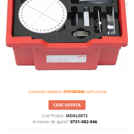
Videoproiectoare si Accesorii
Videoproiectoare
Accesorii
Suporti
Videoconferinta si Colaborare
Camere Videoconferinta
Boxe si Soundbar
Tehnologie Educationala
Ochelari VR-3D
Kit Robotic Educational
Software Educational
Comanda telefonic:
0731082846
tarif normal
Oferta Mobilier Clasa
CERE OFERTA
Table/Display-uri Interactive
Table Interactive
Cod Produs:
MDGL0072
Ai nevoie de ajutor?
0731-082-846
Display-uri Interactive
Accesorii/Standuri