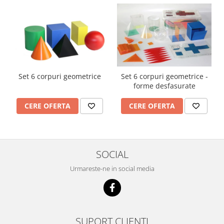
Imprimante
Multifunctionale
Imprimante si Scanere 3D
Imprimante 3D
Videoconferinta si Colaborare
Camere Videoconferinta
Set 6 corpuri geometrice
Set 6 corpuri geometrice -
forme desfasurate
Boxe si Soundbar
Tehnologie Educationala
CERE OFERTA
CERE OFERTA
Ochelari VR
Kit Robotic Educational
Software Educational
SOCIAL
Mobilier Invatamant
Urmareste-ne in social media
Mobilier Cresa si Gradinita
Mese gradinita
Scaune Gradinita
Paturi gradinita
SUPORT CLIENTI