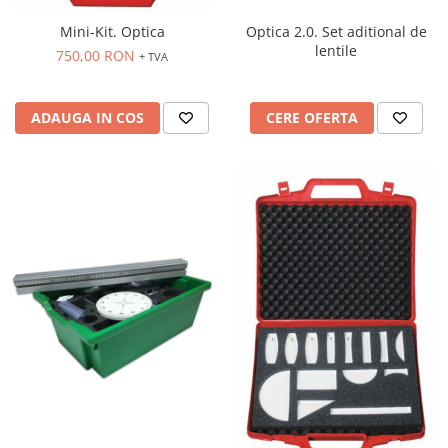
Accesorii
Optica 2.0. Set aditional de
Mini-Kit. Optica
Panouri Afisare
lentile
750,00 RON
+ TVA
Table magnetice din sticla
CERE OFERTA
ADAUGA IN COS