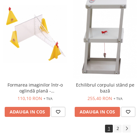
Formarea imaginilor într-o
Echilibrul corpului stând pe
oglindă plană -
bază
semitransparentă / oglindă
110,10 RON
255,40 RON
+ TVA
+ TVA
feniciană
ADAUGA IN COS
ADAUGA IN COS
1
2