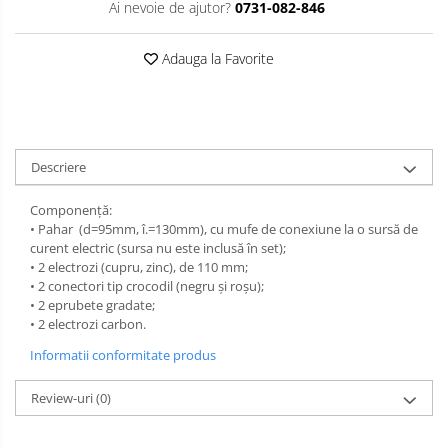
Ai nevoie de ajutor?
0731-082-846
Limba engleza
Aviziere
Flipchart-uri si Rezerve
Adauga la Favorite
Accesorii
Panouri Afisare
Table magnetice din sticla
Descriere
Componenţă:
• Pahar (d=95mm, î.=130mm), cu mufe de conexiune la o sursă de
curent electric (sursa nu este inclusă în set);
• 2 electrozi (cupru, zinc), de 110 mm;
• 2 conectori tip crocodil (negru şi roşu);
• 2 eprubete gradate;
• 2 electrozi carbon.
Informatii conformitate produs
Review-uri
(0)