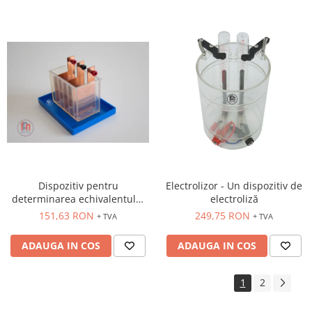
Dispozitiv pentru
Electrolizor - Un dispozitiv de
determinarea echivalentului
electroliză
electrochimic al cuprului
151,63 RON
249,75 RON
+ TVA
+ TVA
ADAUGA IN COS
ADAUGA IN COS
1
2