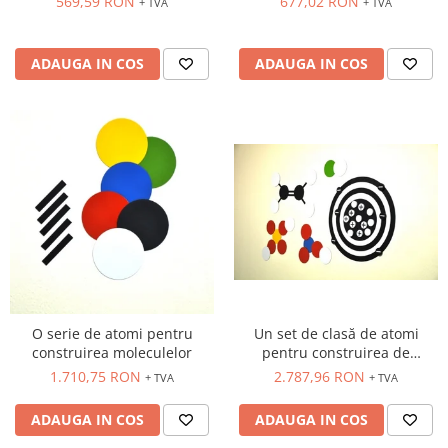
569,59 RON
677,02 RON
+ TVA
+ TVA
ADAUGA IN COS
ADAUGA IN COS
O serie de atomi pentru
Un set de clasă de atomi
construirea moleculelor
pentru construirea de
molecule cu placa „Empirio”.
1.710,75 RON
2.787,96 RON
+ TVA
+ TVA
ADAUGA IN COS
ADAUGA IN COS