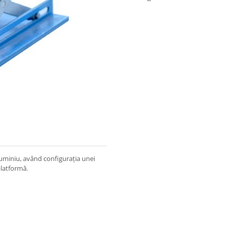
luminiu, având configuraţia unei
 platformă.