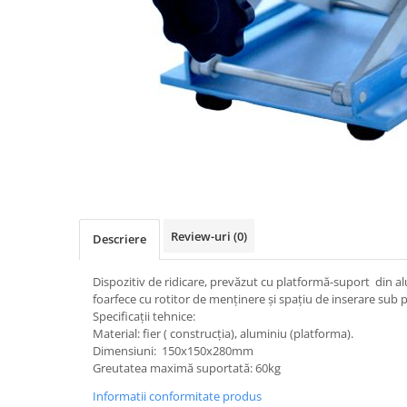
Videoproiectoare si Accesorii
Videoproiectoare
Accesorii
Suporti
Videoconferinta si Colaborare
Camere Videoconferinta
Distribuie
Boxe si Soundbar
pe
Tehnologie Educationala
Facebook
Ochelari VR-3D
Review-uri
(0)
Descriere
Kit Robotic Educational
Software Educational
Dispozitiv de ridicare, prevăzut cu platformă-suport din a
Oferta Mobilier Clasa
foarfece cu rotitor de menținere şi spațiu de inserare sub
Specificații tehnice:
Table/Display-uri Interactive
Material: fier ( construcția), aluminiu (platforma).
Table Interactive
Dimensiuni: 150x150x280mm
Greutatea maximă suportată: 60kg
Display-uri Interactive
Informatii conformitate produs
Accesorii/Standuri