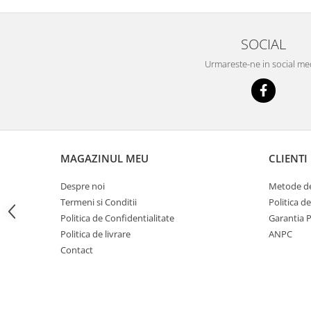
Imprimante
Multifunctionale
SOCIAL
Imprimante si Scanere 3D
Urmareste-ne in social me
Imprimante 3D
Videoconferinta si Colaborare
Camere Videoconferinta
Boxe si Soundbar
Tehnologie Educationala
MAGAZINUL MEU
CLIENTI
Ochelari VR
Kit Robotic Educational
Despre noi
Metode de
Software Educational
Termeni si Conditii
Politica d
Mobilier Invatamant
Politica de Confidentialitate
Garantia 
Politica de livrare
ANPC
Mobilier Cresa si Gradinita
Contact
Mese gradinita
Scaune Gradinita
Paturi gradinita