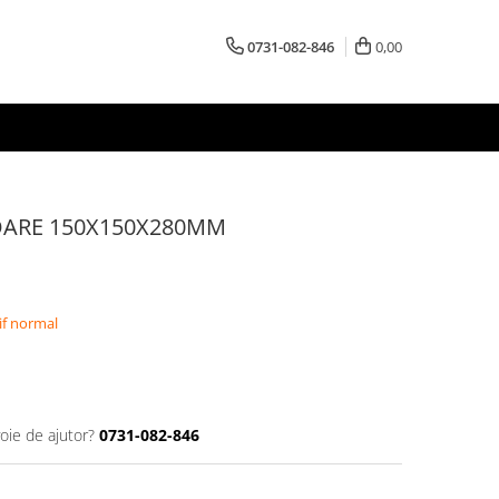
0731-082-846
0,00
OARE 150X150X280MM
if normal
oie de ajutor?
0731-082-846