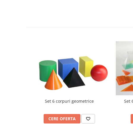
Videoproiectoare si Echipamente IT
Videoproiectoare
Videoproiectoare
Suporti si Accesorii
Videoproiectoare
Ecrane Proiectie
Laptopuri si Accesorii
Laptopuri
Accesorii Laptopuri
All in One/PC
All in One
Periferice PC
Set 6 corpuri geometrice
Set 
Conectivitate si Accesorii
Monitoare
Tablete si Accesorii
CERE OFERTA
Imprimante si Multifunctionale