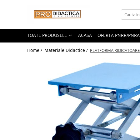
Toate Produsele
Oferta PNRR/PNRAS
TOATE PRODUSELE
ACASA
OFERTA PNRR/PNRA
Pachete Echipamente Sali Clasa
Home /
Materiale Didactice /
PLATFORMA RIDICATOARE
Pachete Echipamente Sala Clasa
Table/Display-uri Interactive
Table Interactive
Display-uri Interactive
Suporti/Standuri/Accesorii
Imprimante si Multifunctionale
Imprimante si Scanere 3D
Imprimante 3D
Creioane 3D
Accesorii 3D
Camere Documente