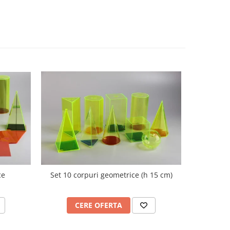
ce
Set 10 corpuri geometrice (h 15 cm)
Nu
CERE OFERTA
C