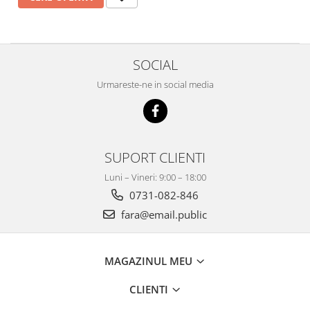
Videoproiectoare si Echipamente IT
Videoproiectoare
Videoproiectoare
SOCIAL
Suporti si Accesorii
Urmareste-ne in social media
Videoproiectoare
Ecrane Proiectie
Laptopuri si Accesorii
Laptopuri
SUPORT CLIENTI
Accesorii Laptopuri
Luni – Vineri: 9:00 – 18:00
All in One/PC
0731-082-846
All in One
fara@email.public
Periferice PC
Conectivitate si Accesorii
Monitoare
MAGAZINUL MEU
Tablete si Accesorii
CLIENTI
Imprimante si Multifunctionale