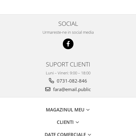
Mobilier Depozitare
Dulapuri si Cuiere
Mobilier Scolar
SOCIAL
Banci Sali Clasa
Urmareste-ne in social media
Scaune Scolare
Set Banca si Scaune Elevi
Dulapuri,Biblioteci si Cuiere
Mobilier Laboratoare
SUPORT CLIENTI
Catedre si mese
Mobilier Universitar
Luni – Vineri: 9:00 – 18:00
0731-082-846
Pupitre Seminarii
fara@email.public
Scaune si Fotolii
Catedre,Mese,Birouri
Mobilier Laboratoare
MAGAZINUL MEU
Materiale Didactice
Materiale Didactice si Jocuri
CLIENTI
Prescolari
DATE COMERCIALE