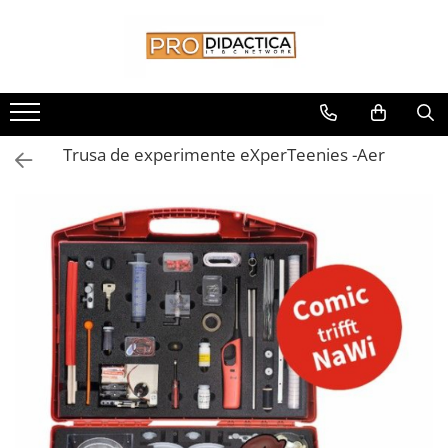
Toate Produsele
Oferta PNRR/PNRAS
Pachete Echipamente Sali Clasa
Trusa de experimente eXperTeenies -Aer
Pachete Echipamente Sala Clasa
Table/Display-uri Interactive
Table Interactive
Display-uri Interactive
Suporti/Standuri/Accesorii
Imprimante si Multifunctionale
Imprimante si Scanere 3D
Imprimante 3D
Creioane 3D
Accesorii 3D
Camere Documente