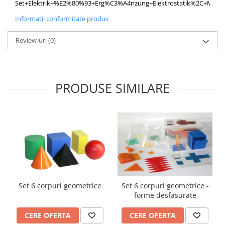
Set+Elektrik+%E2%80%93+Erg%C3%A4nzung+Elektrostatik%2C+Magne
Imprimante
Informatii conformitate produs
Multifunctionale
Imprimante si Scanere 3D
Review-uri
(0)
Imprimante 3D
Videoconferinta si Colaborare
Camere Videoconferinta
PRODUSE SIMILARE
Boxe si Soundbar
Tehnologie Educationala
Ochelari VR
Kit Robotic Educational
Software Educational
Mobilier Invatamant
Mobilier Cresa si Gradinita
Set 6 corpuri geometrice
Set 6 corpuri geometrice -
Mese gradinita
forme desfasurate
Scaune Gradinita
Paturi gradinita
CERE OFERTA
CERE OFERTA