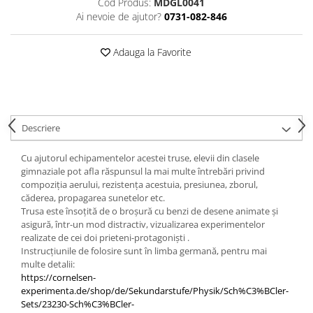
Cod Produs:
MDGL0041
Ai nevoie de ajutor?
0731-082-846
Videoproiectoare si Echipamente IT
Videoproiectoare
Adauga la Favorite
Videoproiectoare
Suporti si Accesorii
Videoproiectoare
Ecrane Proiectie
Laptopuri si Accesorii
Descriere
Laptopuri
Cu ajutorul echipamentelor acestei truse, elevii din clasele
Accesorii Laptopuri
gimnaziale pot afla răspunsul la mai multe întrebări privind
All in One/PC
compoziția aerului, rezistența acestuia, presiunea, zborul,
căderea, propagarea sunetelor etc.
All in One
Trusa este însoțită de o broșură cu benzi de desene animate și
Periferice PC
asigură, într-un mod distractiv, vizualizarea experimentelor
realizate de cei doi prieteni-protagoniști .
Conectivitate si Accesorii
Instrucțiunile de folosire sunt în limba germană, pentru mai
Monitoare
multe detalii:
https://cornelsen-
Tablete si Accesorii
experimenta.de/shop/de/Sekundarstufe/Physik/Sch%C3%BCler-
Imprimante si Multifunctionale
Sets/23230-Sch%C3%BCler-