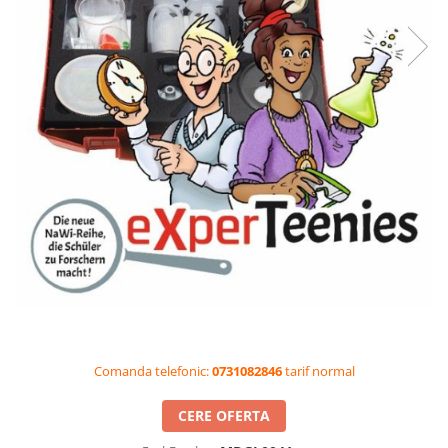
Videoproiectoare si Accesorii
Videoproiectoare
Accesorii
Suporti
Videoconferinta si Colaborare
Camere Videoconferinta
Boxe si Soundbar
Tehnologie Educationala
Ochelari VR-3D
Kit Robotic Educational
Software Educational
Oferta Mobilier Clasa
Table/Display-uri Interactive
Comanda telefonic:
0731082846
tarif normal
Table Interactive
Display-uri Interactive
CERE OFERTA
Accesorii/Standuri