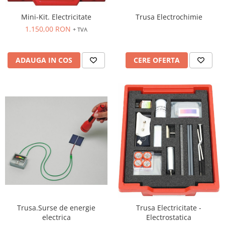
Imprimante
Mini-Kit. Electricitate
Trusa Electrochimie
Multifunctionale
1.150,00 RON
+ TVA
Imprimante si Scanere 3D
Imprimante 3D
ADAUGA IN COS
CERE OFERTA
Videoconferinta si Colaborare
Camere Videoconferinta
Boxe si Soundbar
Tehnologie Educationala
Ochelari VR
Kit Robotic Educational
Software Educational
Mobilier Invatamant
Mobilier Cresa si Gradinita
Mese gradinita
Scaune Gradinita
Trusa.Surse de energie
Trusa Electricitate -
Paturi gradinita
electrica
Electrostatica