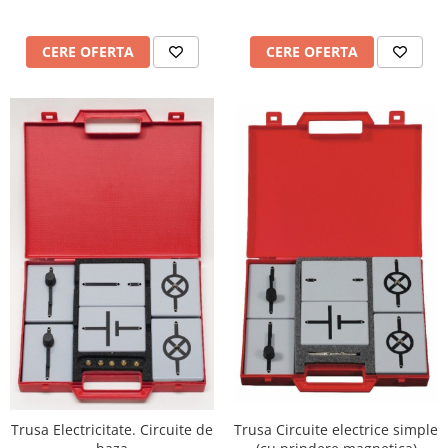
Mobilier Depozitare
Dulapuri si Cuiere
CERE OFERTA
CERE OFERTA
Mobilier Scolar
Banci Sali Clasa
Scaune Scolare
Set Banca si Scaune Elevi
Dulapuri,Biblioteci si Cuiere
Mobilier Laboratoare
Catedre si mese
Mobilier Universitar
Pupitre Seminarii
Scaune si Fotolii
Catedre,Mese,Birouri
Mobilier Laboratoare
Materiale Didactice
Materiale Didactice si Jocuri
Prescolari
Trusa Electricitate. Circuite de
Trusa Circuite electrice simple