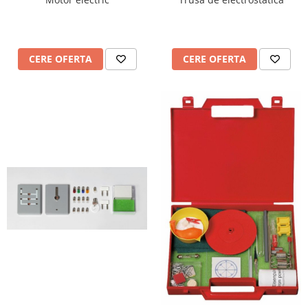
Videoproiectoare si Accesorii
Videoproiectoare
Accesorii
CERE OFERTA
CERE OFERTA
Suporti
Videoconferinta si Colaborare
Camere Videoconferinta
Boxe si Soundbar
Tehnologie Educationala
Ochelari VR-3D
Kit Robotic Educational
Software Educational
Oferta Mobilier Clasa
Table/Display-uri Interactive
Table Interactive
Display-uri Interactive
Accesorii/Standuri