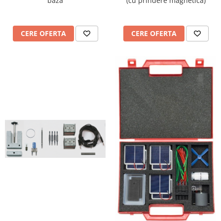
baza
(cu prindere magnetica)
Dezvoltarea limbajului
Matematica
Jocuri
CERE OFERTA
CERE OFERTA
Educatie fizica
Truse de experimente pentru copii
Dezvoltare socio-emotionala
Dezvoltarea cognitiva
Globuri
Hărți gigant
Materiale Didactice Clasele
Primare(0-4)
Limba si Comunicare
Matematica si stiinte ale naturii
Arte si Tehnologii
Educatie civica
Harti geografice
Harti pentru copii
Puzzle geografic