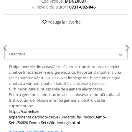
Cod Produs:
MDGL0037
Accesorii
Ai nevoie de ajutor?
0731-082-846
Panouri Afisare
Table magnetice din sticla
Adauga la Favorite
Descriere
Echipamentele din această trusă permit transformarea energiei
cinetice (mecanice) în energie electrică. Raportând situația la una
reală (puterea vântului), elevii vor înțelege mai bine cum energia
cinetică a vântului poate fi folosită la antrenarea elicelor
turbinelor, care sunt capabile de a genera electricitate.
Pentru generarea unui flux de aer se folosește o simplă suflantă.
Instrucțiuni de folosire în limba germană, pentru detalii
suplimentare:
https://cornelsen-
experimenta.de/shop/de/Sekundarstufe/Physik/Demo-
Sets/54620-Demo-Set+Windenergie.html
Informatii conformitate produs