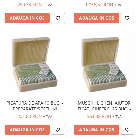
MICROSCOPICE
Accesorii
250,38 RON
1.056,51 RON
+ TVA
+ TVA
Panouri Afisare
ADAUGA IN COS
ADAUGA IN COS
Table magnetice din sticla
PICĂTURĂ DE APĂ 10 BUC. -
MUȘCHI, LICHEN, AJUTOR
PREPARATE/SECTIUNI
FICAT, CIUPERCI 25 BUC. -
MICROSCOPICE
PREPARATE
201,83 RON
564,88 RON
+ TVA
+ TVA
ADAUGA IN COS
ADAUGA IN COS