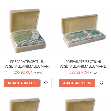
PREPARATE/SECTIUNI
PREPARATE/SECTIUNI
VEGETALE,ANIMALE,UMANE
VEGETALE,ANIMALE,UMANEI
25 BUC.
50 BUC.
205,92 RON
393,82 RON
+ TVA
+ TVA
ADAUGA IN COS
ADAUGA IN COS