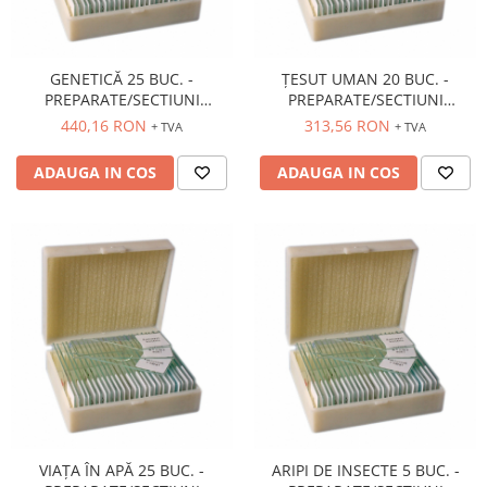
GENETICĂ 25 BUC. -
ȚESUT UMAN 20 BUC. -
PREPARATE/SECTIUNI
PREPARATE/SECTIUNI
MICROSCOPICE
MICROSCOPICE
440,16 RON
313,56 RON
+ TVA
+ TVA
ADAUGA IN COS
ADAUGA IN COS
VIAȚA ÎN APĂ 25 BUC. -
ARIPI DE INSECTE 5 BUC. -