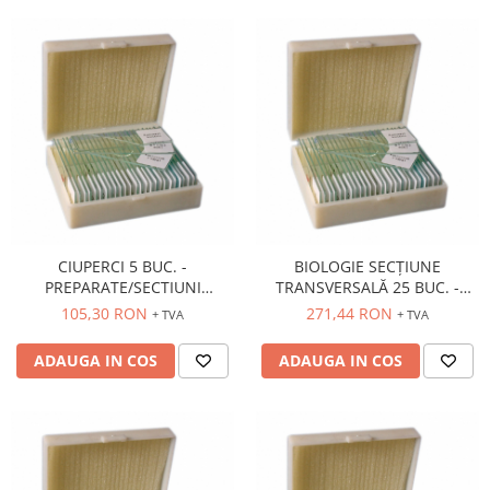
CIUPERCI 5 BUC. -
BIOLOGIE SECȚIUNE
PREPARATE/SECTIUNI
TRANSVERSALĂ 25 BUC. -
MICROSCOPICE
PREPARATE/SECTIUNI
105,30 RON
271,44 RON
+ TVA
+ TVA
MICROSCOPICE
ADAUGA IN COS
ADAUGA IN COS