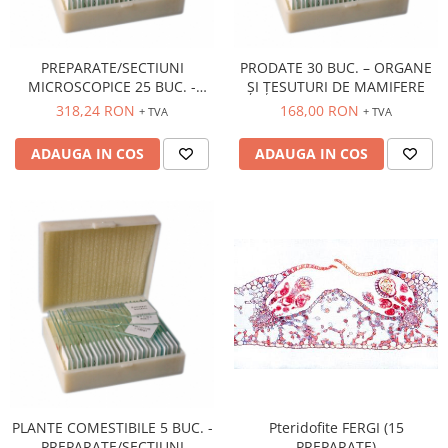
PREPARATE/SECTIUNI
PRODATE 30 BUC. – ORGANE
MICROSCOPICE 25 BUC. -
ȘI ȚESUTURI DE MAMIFERE
NEVERTEBRATE
318,24 RON
168,00 RON
+ TVA
+ TVA
ADAUGA IN COS
ADAUGA IN COS
Pteridofite FERGI (15
PLANTE COMESTIBILE 5 BUC. -
PREPARATE)
PREPARATE/SECTIUNI