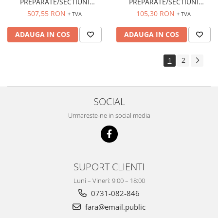
PREPARATE/SECTIUNI
PREPARATE/SECTIUNI
MICROSCOPICE ACVATICE
MICROSCOPICE
507,55 RON
105,30 RON
+ TVA
+ TVA
ADAUGA IN COS
ADAUGA IN COS
1
2
SOCIAL
Urmareste-ne in social media
SUPORT CLIENTI
Luni – Vineri: 9:00 – 18:00
0731-082-846
fara@email.public