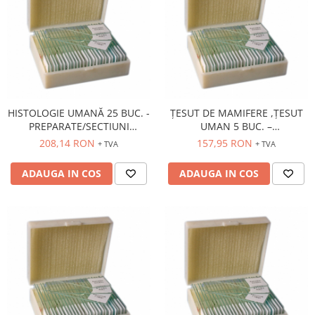
HISTOLOGIE UMANĂ 25 BUC. -
ȚESUT DE MAMIFERE ,ȚESUT
PREPARATE/SECTIUNI
UMAN 5 BUC. –
MICROSCOPICE
PREPARATE/SECTIUNI
208,14 RON
157,95 RON
+ TVA
+ TVA
MICROSCOPICE
ADAUGA IN COS
ADAUGA IN COS