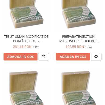
ȚESUT UMAN MODIFICAT DE
PREPARATE/SECTIUNI
BOALĂ 10 BUC. –
MICROSCOPICE 100 BUC.
PREPARATE/SECTIUNI
(VEGETALE/ANIMALE)
231,66 RON
622,55 RON
+ TVA
+ TVA
MICROSCOPICE
ADAUGA IN COS
ADAUGA IN COS