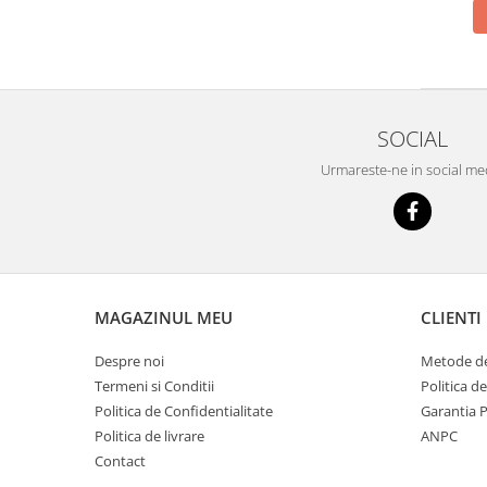
Videoproiectoare si Echipamente IT
Videoproiectoare
Videoproiectoare
Suporti si Accesorii
SOCIAL
Videoproiectoare
Ecrane Proiectie
Urmareste-ne in social me
Laptopuri si Accesorii
Laptopuri
Accesorii Laptopuri
All in One/PC
MAGAZINUL MEU
CLIENTI
All in One
Periferice PC
Despre noi
Metode de
Conectivitate si Accesorii
Termeni si Conditii
Politica d
Monitoare
Politica de Confidentialitate
Garantia 
Tablete si Accesorii
Politica de livrare
ANPC
Contact
Imprimante si Multifunctionale