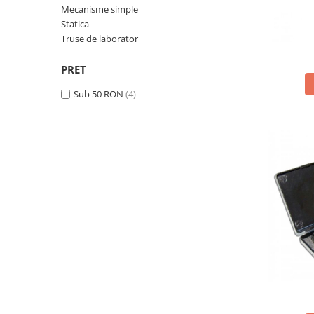
Mecanisme simple
Videoproiectoare si Accesorii
Statica
Videoproiectoare
Truse de laborator
Accesorii
PRET
Suporti
Videoconferinta si Colaborare
Sub 50 RON
(4)
Camere Videoconferinta
Boxe si Soundbar
Tehnologie Educationala
Ochelari VR-3D
Kit Robotic Educational
Software Educational
Oferta Mobilier Clasa
Table/Display-uri Interactive
Table Interactive
Display-uri Interactive
Accesorii/Standuri