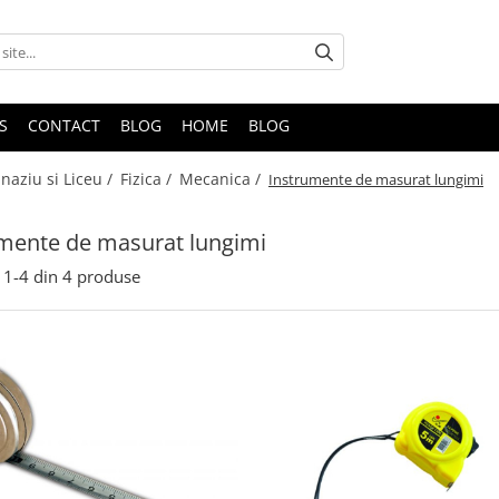
S
CONTACT
BLOG
HOME
BLOG
naziu si Liceu /
Fizica /
Mecanica /
Instrumente de masurat lungimi
mente de masurat lungimi
1-
4
din
4
produse