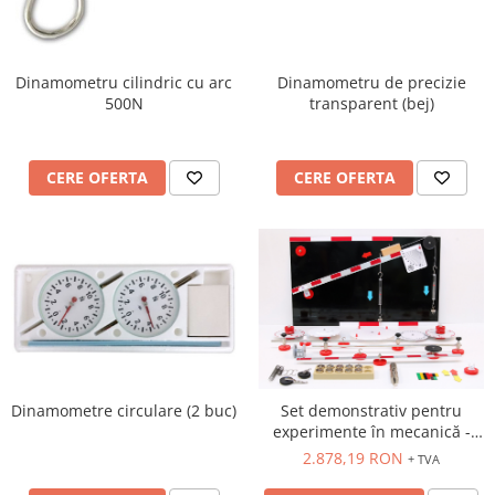
Dinamometru de precizie
Dinamometru cilindric cu arc
transparent (bej)
500N
CERE OFERTA
CERE OFERTA
Dinamometre circulare (2 buc)
Set demonstrativ pentru
experimente în mecanică -
mecanică pentru consiliul
2.878,19 RON
+ TVA
școlii