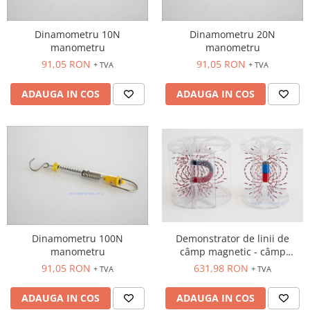
Dinamometru 10N
Dinamometru 20N
manometru
manometru
91,05 RON
91,05 RON
+ TVA
+ TVA
ADAUGA IN COS
ADAUGA IN COS
Dinamometru 100N
Demonstrator de linii de
manometru
câmp magnetic - câmp
magnetic pentru
91,05 RON
631,98 RON
+ TVA
+ TVA
demonstrație
ADAUGA IN COS
ADAUGA IN COS