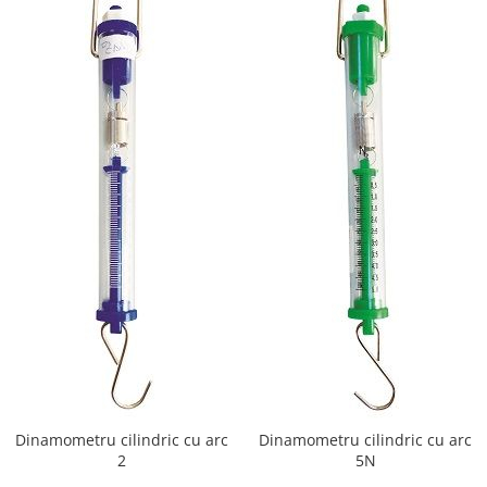
Accesorii
Panouri Afisare
Table magnetice din sticla
Dinamometru cilindric cu arc
Dinamometru cilindric cu arc
2
5N