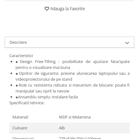
Accesorii
Adauga la Favorite
Panouri Afisare
Table magnetice din sticla
Descriere
Caracteristici
●
Design Free-Tilting : posibilitate de ajustare fata/spate
pentru o vizualizare mai buna
●
Opritor de siguranta: previne alunecarea laptopului sau a
videoproiectorului de pe stand
●
Role cu rezistenta ridicata si mecanism de blocare: poate fi
manipulat sau oprit la nevoie
●
Ansamblu simplu: instalare facila
Specificatii tehnice:
Material:
MDF si Melamina
Culoare:
Alb
Dimensiuni:
775x538x700~1100mm