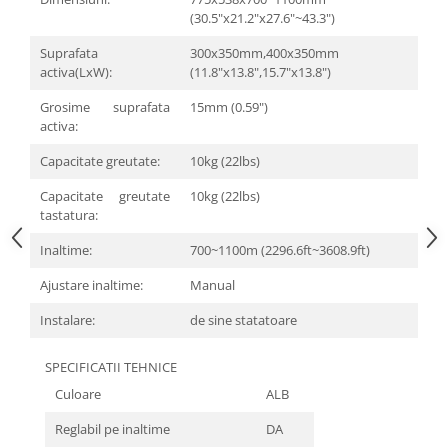
(30.5"x21.2"x27.6"~43.3")
Suprafata
300x350mm,400x350mm
activa(LxW):
(11.8"x13.8",15.7"x13.8")
Grosime suprafata
15mm (0.59")
activa:
Capacitate greutate:
10kg (22lbs)
Capacitate greutate
10kg (22lbs)
tastatura:
Inaltime:
700~1100m (2296.6ft~3608.9ft)
Ajustare inaltime:
Manual
Instalare:
de sine statatoare
SPECIFICATII TEHNICE
Culoare
ALB
Reglabil pe inaltime
DA