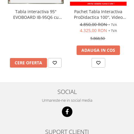
Tabla interactiva 95"
Pachet Tabla Interactiva
EVOBOARD IB-95Q6 cu
ProDidactica 100'', Video
pentray inteligent,
Proiector de tavan, suport
4.850,00 RON
+ TVA
16:10/16:9 tehnologie tactila
videoproiector, adaptor
4.325,00 RON
+ TVA
IR, 10 puncte de atingere
Wireless
5.868,50
ADAUGA IN COS
CERE OFERTA
SOCIAL
Urmareste-ne in social media
SUPORT CLIENTI