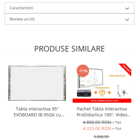
Caracteristici
Review-uri
(0)
PRODUSE SIMILARE
-11%
Tabla interactiva 95"
Pachet Tabla Interactiva
EVOBOARD IB-95Q6 cu
ProDidactica 100'', Video
pentray inteligent,
Proiector de tavan, suport
4.850,00 RON
+ TVA
16:10/16:9 tehnologie tactila
videoproiector, adaptor
4.325,00 RON
+ TVA
IR, 10 puncte de atingere
Wireless
5.868,50