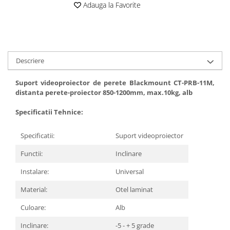
Adauga la Favorite
Accesorii
Panouri Afisare
Table magnetice din sticla
Descriere
Suport videoproiector de perete Blackmount CT-PRB-11M,
distanta perete-proiector 850-1200mm, max.10kg, alb
Specificatii Tehnice:
Specificatii:
Suport videoproiector
Functii:
Inclinare
Instalare:
Universal
Material:
Otel laminat
Culoare:
Alb
Inclinare:
-5 - + 5 grade