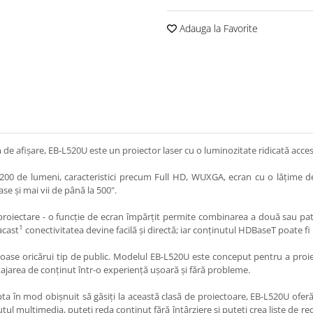
Adauga la Favorite
 de afişare, EB-L520U este un proiector laser cu o luminozitate ridicată accesib
200 de lumeni, caracteristici precum Full HD, WUXGA, ecran cu o lățime de
ase și mai vii de până la 500".
 de proiectare - o funcţie de ecran împărţit permite combinarea a două sau pat
1
acast
conectivitatea devine facilă și directă; iar conținutul HDBaseT poate fi 
inoase oricărui tip de public. Modelul EB-L520U este conceput pentru a proiect
ajarea de conținut într-o experiență ușoară și fără probleme.
ta în mod obișnuit să găsiți la această clasă de proiectoare, EB-L520U ofer
tul multimedia, puteți reda conținut fără întârziere și puteți crea liste de r