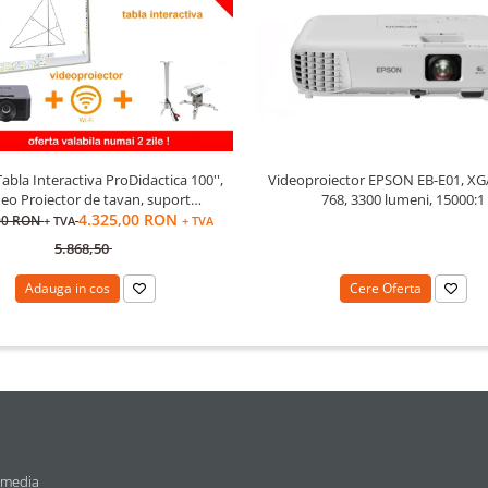
abla Interactiva ProDidactica 100'',
Videoproiector EPSON EB-E01, XG
eo Proiector de tavan, suport
768, 3300 lumeni, 15000:1
eoproiector, adaptor Wireless
4.325,00 RON
00 RON
+ TVA
+ TVA
5.868,50
Adauga in cos
Cere Oferta
 media