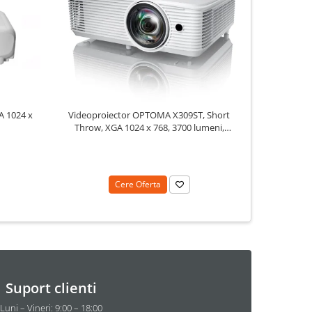
A 1024 x
Videoproie
Videoproiector OPTOMA X309ST, Short
x 800, 3
Throw, XGA 1024 x 768, 3700 lumeni,
contrast 25000:1
Cere Oferta
Suport clienti
Luni – Vineri: 9:00 – 18:00