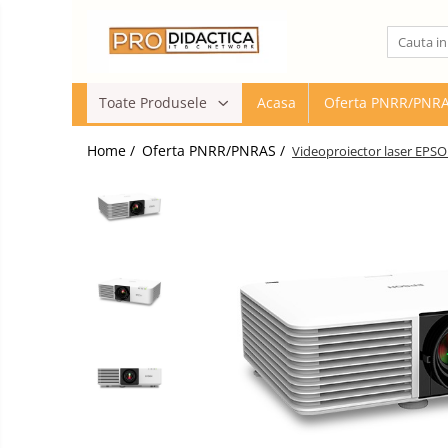
Toate Produsele
Toate Produsele
Acasa
Oferta PNRR/PNR
Oferta PNRR/PNRAS
Pachete Echipamente Sali Clasa
Home /
Oferta PNRR/PNRAS /
Videoproiector laser EPSO
Pachete Echipamente Sala Clasa
Table/Display-uri Interactive
Table Interactive
Display-uri Interactive
Suporti/Standuri/Accesorii
Imprimante si Multifunctionale
Imprimante si Scanere 3D
Imprimante 3D
Creioane 3D
Accesorii 3D
Camere Documente