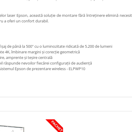
lor laser Epson, această soluție de montare fără întreținere elimină necesi
u a oferi un confort durabil.
ișaj de până la 500" cu o luminozitate ridicată de 5.200 de lumeni
ate 4K, îmbinare margini și corecție geometrică
cire, amprente şi teșire centrală
abil răspunde nevoilor fiecărei configurații de audiență
ând sistemul Epson de prezentare wireless - ELPWP10