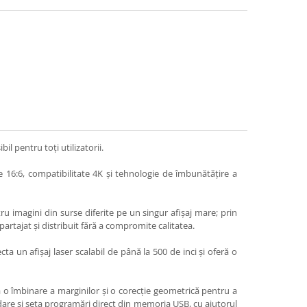
il pentru toţi utilizatorii.
 16:6, compatibilitate 4K și tehnologie de îmbunătățire a
ru imagini din surse diferite pe un singur afișaj mare; prin
partajat și distribuit fără a compromite calitatea.
a un afișaj laser scalabil de până la 500 de inci și oferă o
ă o îmbinare a marginilor și o corecție geometrică pentru a
edare și seta programări direct din memoria USB, cu ajutorul