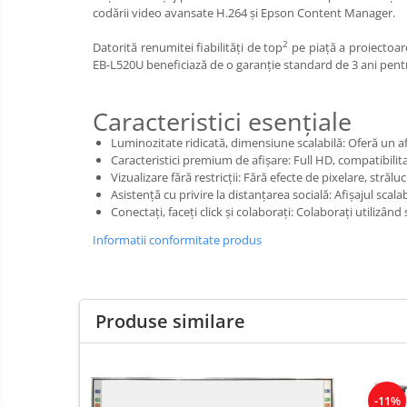
IT
Accesorii/Standuri
Invatamant
codării video avansate H.264 și Epson Content Manager.
Videoproiectoare
2
Datorită renumitei fiabilități de top
pe piață a proiectoare
EB-L520U beneficiază de o garanție standard de 3 ani pentr
Videoproiectoare
Suporti si Accesorii
Videoproiectoare
Caracteristici esenţiale
Ecrane Proiectie
Luminozitate ridicată, dimensiune scalabilă: Oferă un af
Laptopuri si Accesorii
Caracteristici premium de afişare: Full HD, compatibilit
Vizualizare fără restricții: Fără efecte de pixelare, strălu
Laptopuri
Asistență cu privire la distanțarea socială: Afișajul scal
Accesorii Laptopuri
Conectați, faceți click și colaborați: Colaborați utiliz
All in One/PC
Informatii conformitate produs
All in One
Periferice PC
Conectivitate si Accesorii
Produse similare
Monitoare
Tablete si Accesorii
Imprimante si Multifunctionale
-11%