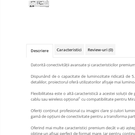
Videoproiectoare si Accesorii
Videoproiectoare
Distribuie
Accesorii
pe
Suporti
Facebook
Videoconferinta si Colaborare
Caracteristici
Review-uri
(0)
Descriere
Camere Videoconferinta
Boxe si Soundbar
Datorită conectivităţii avansate şi caracteristicilor premium
Tehnologie Educationala
Dispunând de o capacitate de luminozitate ridicată de 5.
Ochelari VR-3D
detaliilor, proiectorul oferă utilizatorilor afișaje mai lumino
Kit Robotic Educational
Flexibilitatea este o altă caracteristică a acestei soluţii
Software Educational
1
cablu sau wireless opţional
cu compatibilitate pentru Mir
Oferta Mobilier Clasa
Oferiți conținut profesional cu imagini clare și culori lum
Table/Display-uri Interactive
gamă de opțiuni de conectivitate pentru a transforma part
Table Interactive
Videoproiectoare
si
Oferind mai multe caracteristici premium decât v-ați aștep
Display-uri Interactive
Echipamente
Mobilier
obține un afișaj perfect de format mare. Iar pentru conținu