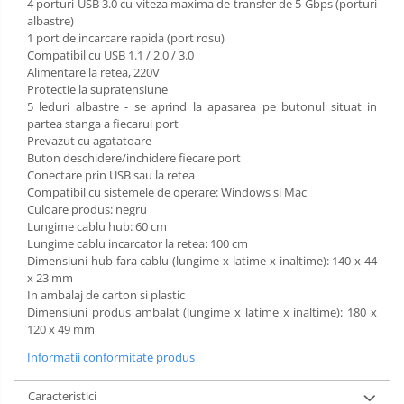
4 porturi USB 3.0 cu viteza maxima de transfer de 5 Gbps (porturi
albastre)
1 port de incarcare rapida (port rosu)
Compatibil cu USB 1.1 / 2.0 / 3.0
Alimentare la retea, 220V
Protectie la supratensiune
5 leduri albastre - se aprind la apasarea pe butonul situat in
partea stanga a fiecarui port
Prevazut cu agatatoare
Buton deschidere/inchidere fiecare port
Conectare prin USB sau la retea
Compatibil cu sistemele de operare: Windows si Mac
Culoare produs: negru
Lungime cablu hub: 60 cm
Lungime cablu incarcator la retea: 100 cm
Dimensiuni hub fara cablu (lungime x latime x inaltime): 140 x 44
x 23 mm
In ambalaj de carton si plastic
Dimensiuni produs ambalat (lungime x latime x inaltime): 180 x
120 x 49 mm
Informatii conformitate produs
Caracteristici