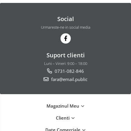
Social
Urmareste-ne in social media
Suport clienti
Luni – Vineri: 9:00 – 18:00
0731-082-846
fara@email.public
Magazinul Meu
Clienti
Date Comerciale