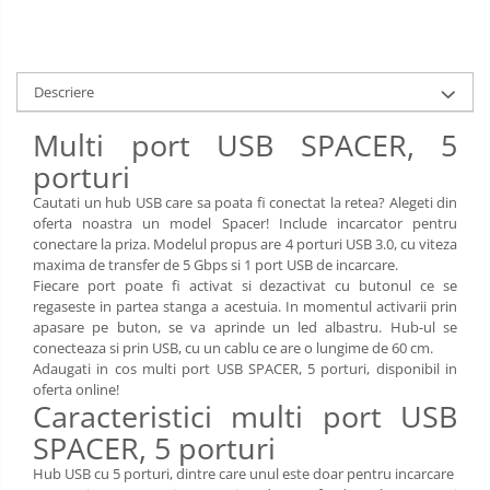
Limba engleza
Aviziere
Flipchart-uri si Rezerve
Accesorii
Descriere
Panouri Afisare
Multi port USB SPACER, 5
Table magnetice din sticla
porturi
Cautati un hub USB care sa poata fi conectat la retea? Alegeti din
oferta noastra un model Spacer! Include incarcator pentru
conectare la priza. Modelul propus are 4 porturi USB 3.0, cu viteza
maxima de transfer de 5 Gbps si 1 port USB de incarcare.
Fiecare port poate fi activat si dezactivat cu butonul ce se
regaseste in partea stanga a acestuia. In momentul activarii prin
apasare pe buton, se va aprinde un led albastru. Hub-ul se
conecteaza si prin USB, cu un cablu ce are o lungime de 60 cm.
Adaugati in cos multi port USB SPACER, 5 porturi, disponibil in
oferta online!
Caracteristici multi port USB
SPACER, 5 porturi
Hub USB cu 5 porturi, dintre care unul este doar pentru incarcare