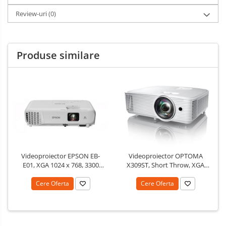
Review-uri
(0)
Produse similare
Videoproiector EPSON EB-
Videoproiector OPTOMA
E01, XGA 1024 x 768, 3300
X309ST, Short Throw, XGA
lumeni, 15000:1
1024 x 768, 3700 lumeni,
contrast 25000:1
Cere Oferta
Cere Oferta