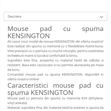
Limba engleza
Aviziere
Flipchart-uri si Rezerve
Descriere
Accesorii
Panouri Afisare
Mouse pad cu spuma
Table magnetice din sticla
KENSINGTON
Ati vazut noul model de mouse KENSINGTON din oferta noastra?
Este realizat din spuma cu memorie cu o flexibilitate foarte buna.
Vine prevazut cu o pernuta cu muchii rotunjite, pentru sustinerea
incheieturii mainii si lucratul confortabil la birou.
Suprafata este fina, acoperita cu material textil de calitate si
rezistent. Baza este cauciucata si nu permite alunecarea pe masa
de lucru.
Comandati mouse pad cu spuma KENSINGTON, disponibil in
oferta noastra online!
Caracteristici mouse pad cu
spuma KENSINGTON
Mouse pad cu pernuta din spuma cu memorie EVA (Ethylene-
vinyl acetate)
Material: suprafata fina, din material textil la exterior si spuma (la