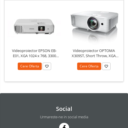
Videoproiector EPSON EB-
Videoproiector OPTOMA
E01, XGA 1024 x 768, 3300
X309ST, Short Throw, XGA
lumeni, 15000:1
1024 x 768, 3700 lumeni,
contrast 25000:1
Cere Oferta
Cere Oferta
Social
Urmareste-ne in social media