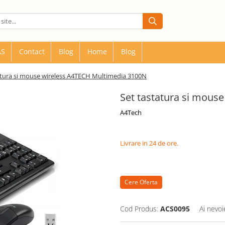
AS
Contact
Blog
Home
Blog
atura si mouse wireless A4TECH Multimedia 3100N
Set tastatura si mous
A4Tech
Livrare in 24 de ore.
Cere Oferta
Cod Produs:
ACS0095
Ai nevoi