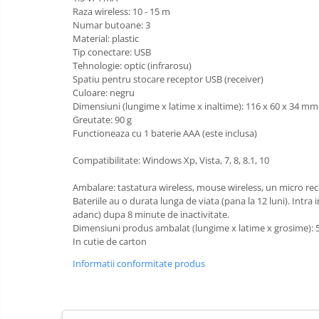
Imprimante
Raza wireless: 10 - 15 m
Numar butoane: 3
Multifunctionale
Material: plastic
Imprimante si Scanere 3D
Tip conectare: USB
Tehnologie: optic (infrarosu)
Imprimante 3D
Spatiu pentru stocare receptor USB (receiver)
Videoconferinta si Colaborare
Culoare: negru
Dimensiuni (lungime x latime x inaltime): 116 x 60 x 34 mm
Camere Videoconferinta
Greutate: 90 g
Boxe si Soundbar
Functioneaza cu 1 baterie AAA (este inclusa)
Tehnologie Educationala
Compatibilitate: Windows Xp, Vista, 7, 8, 8.1, 10
Ochelari VR
Ambalare: tastatura wireless, mouse wireless, un micro rece
Kit Robotic Educational
Bateriile au o durata lunga de viata (pana la 12 luni). In
Software Educational
adanc) dupa 8 minute de inactivitate.
Mobilier Cresa si Gradinita
Materiale
Dimensiuni produs ambalat (lungime x latime x grosime): 
In cutie de carton
Didactice
Mese gradinita
Birotica
Informatii conformitate produs
Scaune Gradinita
si
Paturi gradinita
Papetarie
Scutece
Mobilier Depozitare
Sale