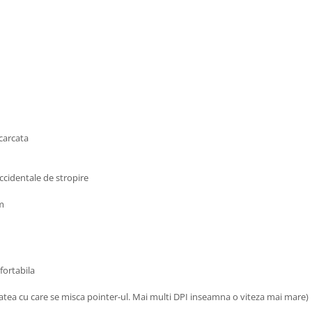
carcata
accidentale de stropire
mm
fortabila
itatea cu care se misca pointer-ul. Mai multi DPI inseamna o viteza mai mare)