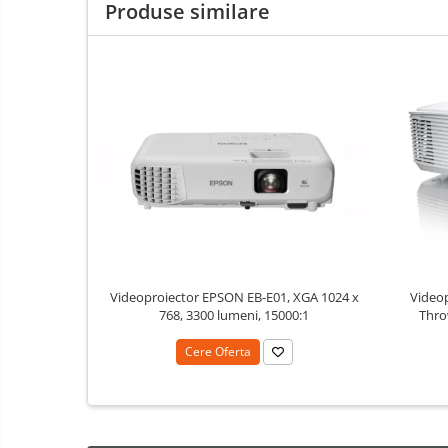
Produse similare
Dulapuri si Cuiere
Mobilier Scolar
Banci Sali Clasa
Scaune Scolare
Set Banca si Scaune Elevi
Dulapuri,Biblioteci si Cuiere
Mobilier Laboratoare
Catedre si mese
Mobilier Universitar
Pupitre Seminarii
Scaune si Fotolii
Video
Videoproiector EPSON EB-E01, XGA 1024 x
Thro
768, 3300 lumeni, 15000:1
Catedre,Mese,Birouri
Mobilier Laboratoare
Cere Oferta
Materiale Didactice si Jocuri
Prescolari
Dezvoltarea limbajului