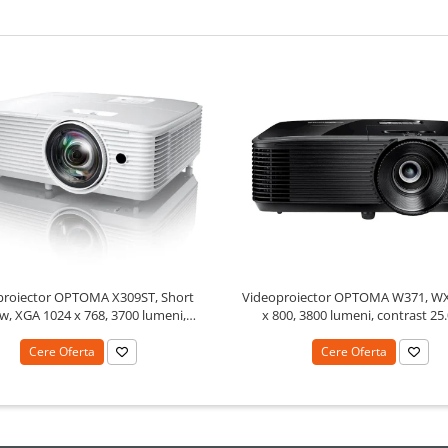
proiector OPTOMA X309ST, Short
Videoproiector OPTOMA W371, W
w, XGA 1024 x 768, 3700 lumeni,
x 800, 3800 lumeni, contrast 25
contrast 25000:1
Cere Oferta
Cere Oferta