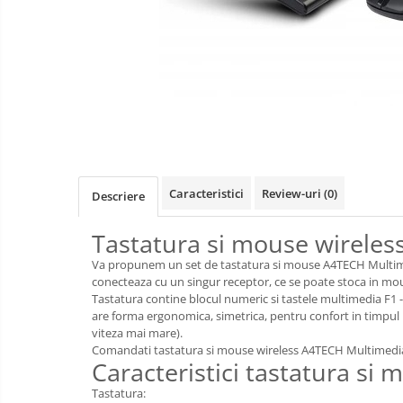
Videoproiectoare si Accesorii
Videoproiectoare
Accesorii
Suporti
Distribuie
Videoconferinta si Colaborare
pe
Facebook
Camere Videoconferinta
Boxe si Soundbar
Caracteristici
Review-uri
(0)
Descriere
Tehnologie Educationala
Ochelari VR-3D
Tastatura si mouse wirele
Kit Robotic Educational
Va propunem un set de tastatura si mouse A4TECH Multimedia
Software Educational
conecteaza cu un singur receptor, ce se poate stoca in mo
Tastatura contine blocul numeric si tastele multimedia F1 - F
Oferta Mobilier Clasa
are forma ergonomica, simetrica, pentru confort in timpul ut
Table/Display-uri Interactive
viteza mai mare).
Comandati tastatura si mouse wireless A4TECH Multimedia 3
Table Interactive
Videoproiectoare
Caracteristici tastatura s
si
Display-uri Interactive
Echipamente
Tastatura:
Mobilier