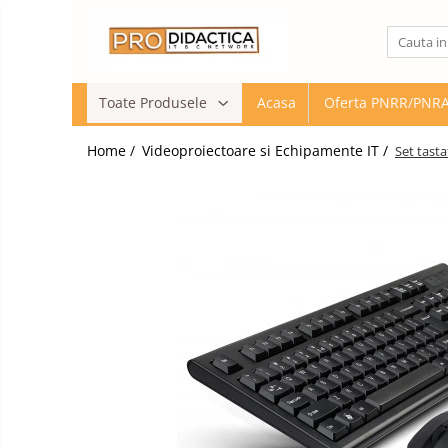
Toate Produsele
Toate Produsele
Acasa
Oferta PNRR/PNR
Oferta PNRR/PNRAS
Pachete Echipamente Sali Clasa
Home /
Videoproiectoare si Echipamente IT /
Set tast
Pachete Echipamente Sala Clasa
Table/Display-uri Interactive
Table Interactive
Display-uri Interactive
Suporti/Standuri/Accesorii
Imprimante si Multifunctionale
Imprimante si Scanere 3D
Imprimante 3D
Creioane 3D
Accesorii 3D
Camere Documente