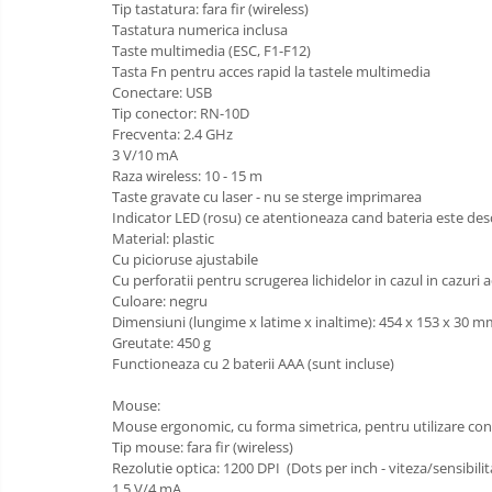
IT
Tip tastatura: fara fir (wireless)
Accesorii/Standuri
Invatamant
Tastatura numerica inclusa
Videoproiectoare
Taste multimedia (ESC, F1-F12)
Tasta Fn pentru acces rapid la tastele multimedia
Videoproiectoare
Conectare: USB
Suporti si Accesorii
Tip conector: RN-10D
Videoproiectoare
Frecventa: 2.4 GHz
3 V/10 mA
Ecrane Proiectie
Raza wireless: 10 - 15 m
Laptopuri si Accesorii
Taste gravate cu laser - nu se sterge imprimarea
Indicator LED (rosu) ce atentioneaza cand bateria este des
Laptopuri
Material: plastic
Accesorii Laptopuri
Cu picioruse ajustabile
Cu perforatii pentru scrugerea lichidelor in cazul in cazuri 
All in One/PC
Culoare: negru
All in One
Dimensiuni (lungime x latime x inaltime): 454 x 153 x 30 
Greutate: 450 g
Periferice PC
Functioneaza cu 2 baterii AAA (sunt incluse)
Conectivitate si Accesorii
Mouse:
Monitoare
Mouse ergonomic, cu forma simetrica, pentru utilizare con
Tablete si Accesorii
Tip mouse: fara fir (wireless)
Rezolutie optica: 1200 DPI (Dots per inch - viteza/sensibil
Imprimante si Multifunctionale
1.5 V/4 mA