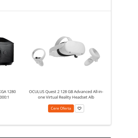
XGA 1280
OCULUS Quest 2 128 GB Advanced All-in-
OCULUS Ques
.000:1
one Virtual Reality Headset Alb
Vir
Cere Oferta