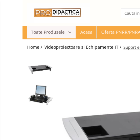
Toate Produsele
Toate Produsele
Acasa
Oferta PNRR/PNR
Oferta PNRR/PNRAS
Pachete Echipamente Sali Clasa
Home /
Videoproiectoare si Echipamente IT /
Suport 
Pachete Echipamente Sala Clasa
Table/Display-uri Interactive
Table Interactive
Display-uri Interactive
Suporti/Standuri/Accesorii
Imprimante si Multifunctionale
Imprimante si Scanere 3D
Imprimante 3D
Creioane 3D
Accesorii 3D
Camere Documente