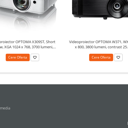
proiector OPTOMA X309ST, Short
Videoproiector OPTOMA W371, W
w, XGA 1024 x 768, 3700 lumeni,
x 800, 3800 lumeni, contrast 25
contrast 25000:1
Cere Oferta
Cere Oferta
 media