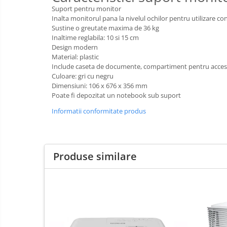
IT
Accesorii/Standuri
Invatamant
Suport pentru monitor
Inalta monitorul pana la nivelul ochilor pentru utilizare co
Videoproiectoare
Sustine o greutate maxima de 36 kg
Videoproiectoare
Inaltime reglabila: 10 si 15 cm
Design modern
Suporti si Accesorii
Material: plastic
Videoproiectoare
Include caseta de documente, compartiment pentru accesor
Ecrane Proiectie
Culoare: gri cu negru
Dimensiuni: 106 x 676 x 356 mm
Laptopuri si Accesorii
Poate fi depozitat un notebook sub suport
Laptopuri
Informatii conformitate produs
Accesorii Laptopuri
All in One/PC
All in One
Produse similare
Periferice PC
Conectivitate si Accesorii
Monitoare
Tablete si Accesorii
Imprimante si Multifunctionale