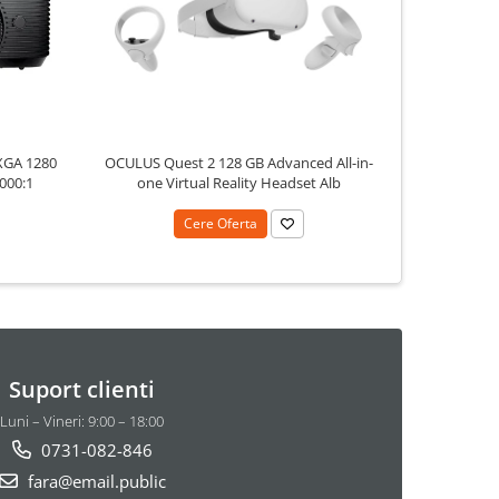
XGA 1280
OCULUS Quest 2 128 GB Advanced All-in-
OCULUS Ques
.000:1
one Virtual Reality Headset Alb
Vir
Cere Oferta
Suport clienti
Luni – Vineri: 9:00 – 18:00
0731-082-846
fara@email.public