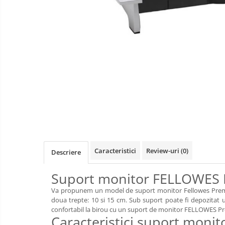
Videoproiectoare si Accesorii
Videoproiectoare
Accesorii
Suporti
Videoconferinta si Colaborare
Camere Videoconferinta
Boxe si Soundbar
Distribuie
Tehnologie Educationala
pe
Facebook
Ochelari VR-3D
Kit Robotic Educational
Caracteristici
Review-uri
(0)
Descriere
Software Educational
Oferta Mobilier Clasa
Suport monitor FELLOWES
Table/Display-uri Interactive
Va propunem un model de suport monitor Fellowes Premium,
Table Interactive
Videoproiectoare
doua trepte: 10 si 15 cm. Sub suport poate fi depozitat 
si
confortabil la birou cu un suport de monitor FELLOWES Pr
Display-uri Interactive
Caracteristici suport mon
Echipamente
Mobilier