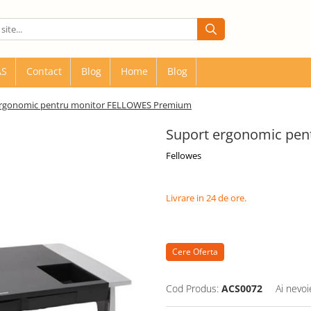
AS
Contact
Blog
Home
Blog
ergonomic pentru monitor FELLOWES Premium
Suport ergonomic pe
Fellowes
Livrare in 24 de ore.
Cere Oferta
Cod Produs:
ACS0072
Ai nevoi