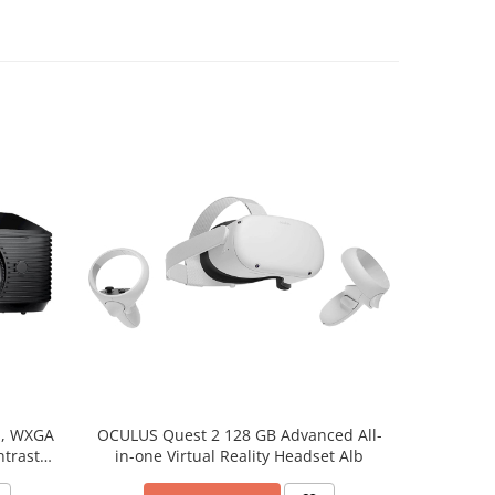
1, WXGA
OCULUS Quest 2 128 GB Advanced All-
OCULUS Que
ntrast
in-one Virtual Reality Headset Alb
one Vi