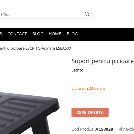
S
CONTACT
BLOG
HOME
BLOG
entru picioare ESCRITO Asmara ESEA600
Suport pentru picioa
Escrito
Livrare in 24 de ore.
CERE OFERTA
Cod Produs:
ACS0028
Ai nevoi