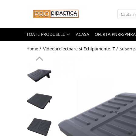
Toate Produsele
Oferta PNRR/PNRAS
TOATE PRODUSELE
ACASA
OFERTA PNRR/PNRA
Pachete Echipamente Sali Clasa
Home /
Videoproiectoare si Echipamente IT /
Suport p
Pachete Echipamente Sala Clasa
Table/Display-uri Interactive
Table Interactive
Display-uri Interactive
Suporti/Standuri/Accesorii
Imprimante si Multifunctionale
Imprimante si Scanere 3D
Imprimante 3D
Creioane 3D
Accesorii 3D
Camere Documente