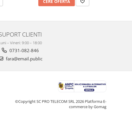
CERE OFERTA
C
SUPORT CLIENTI
Luni – Vineri: 9:00 – 18:00
0731-082-846
fara@email.public
©Copyright SC PRO TELECOM SRL 2026
Platforma E-
commerce by Gomag