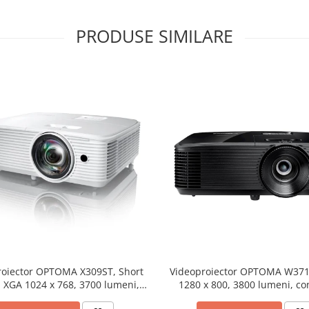
PRODUSE SIMILARE
roiector OPTOMA X309ST, Short
Videoproiector OPTOMA W37
 XGA 1024 x 768, 3700 lumeni,
1280 x 800, 3800 lumeni, co
contrast 25000:1
25.000:1