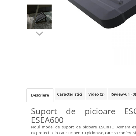
Videoproiectoare si Accesorii
Videoproiectoare
Accesorii
Suporti
Videoconferinta si Colaborare
Camere Videoconferinta
Boxe si Soundbar
Tehnologie Educationala
Distribuie
Ochelari VR-3D
pe
Facebook
Kit Robotic Educational
Software Educational
Caracteristici
Video
(2)
Review-uri
(0)
Descriere
Oferta Mobilier Clasa
Table/Display-uri Interactive
Suport de picioare ES
Table Interactive
ESEA600
Display-uri Interactive
Noul model de suport de picioare ESCRITO Asmara este 
cu protectii din cauciuc pentru picioruse, care sa confere s
Accesorii/Standuri