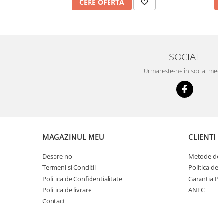
Dezvoltarea limbajului
CERE OFERTA
Matematica
Jocuri
Educatie fizica
Truse de experimente pentru copii
SOCIAL
Dezvoltare socio-emotionala
Urmareste-ne in social me
Dezvoltarea cognitiva
Globuri
Hărți gigant
Materiale Didactice Clasele
Primare(0-4)
MAGAZINUL MEU
CLIENTI
Limba si Comunicare
Matematica si stiinte ale naturii
Despre noi
Metode de
Arte si Tehnologii
Termeni si Conditii
Politica d
Educatie civica
Politica de Confidentialitate
Garantia 
Politica de livrare
ANPC
Harti geografice
Contact
Harti pentru copii
Puzzle geografic