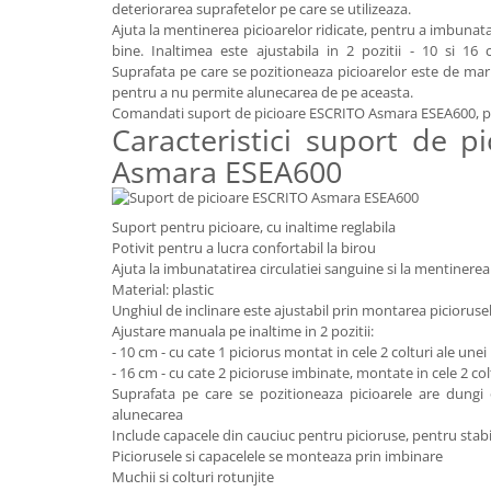
deteriorarea suprafetelor pe care se utilizeaza.
Videoproiectoare si Echipamente IT
Ajuta la mentinerea picioarelor ridicate, pentru a imbunatat
bine. Inaltimea este ajustabila in 2 pozitii - 10 si 16
Videoproiectoare
Suprafata pe care se pozitioneaza picioarelor este de mar
Videoproiectoare
pentru a nu permite alunecarea de pe aceasta.
Comandati suport de picioare ESCRITO Asmara ESEA600, pent
Suporti si Accesorii
Caracteristici suport de p
Videoproiectoare
Asmara ESEA600
Ecrane Proiectie
Laptopuri si Accesorii
Suport pentru picioare, cu inaltime reglabila
Laptopuri
Potivit pentru a lucra confortabil la birou
Accesorii Laptopuri
Ajuta la imbunatatirea circulatiei sanguine si la mentinerea 
All in One/PC
Material: plastic
Unghiul de inclinare este ajustabil prin montarea picioruse
All in One
Ajustare manuala pe inaltime in 2 pozitii:
Periferice PC
- 10 cm - cu cate 1 piciorus montat in cele 2 colturi ale unei 
- 16 cm - cu cate 2 picioruse imbinate, montate in cele 2 colt
Conectivitate si Accesorii
Suprafata pe care se pozitioneaza picioarele are dungi
Monitoare
alunecarea
Include capacele din cauciuc pentru picioruse, pentru stabi
Tablete si Accesorii
Piciorusele si capacelele se monteaza prin imbinare
Imprimante si Multifunctionale
Muchii si colturi rotunjite