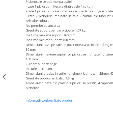
Piciorusele se pot monta astfel:
Imprimante
- cate 1 piciorus in fiecare dintre cele 4 colturi;
Multifunctionale
- cate 1 piciorus in cele 2 colturi ale unei laturi lungi si protec
- cate 2 picioruse imbinate in cele 2 colturi ale unei latur
Imprimante si Scanere 3D
celelalte colturi.
Imprimante 3D
Nu permite balansarea
Greutate suport pentru picioare: 1.07 kg
Videoconferinta si Colaborare
Inaltime maxima suport: 160 mm
Camere Videoconferinta
Inaltime minima suport: 100 mm
Dimensiuni baza pe care se pozitioneaza picioarele (lungime
Boxe si Soundbar
30 mm
Tehnologie Educationala
Dimensiuni maxime suport cu picioruse montate (lungime x
160 mm
Ochelari VR
Culoare suport: negru
Kit Robotic Educational
In cutie de carton
Software Educational
Dimensiuni produs in cutie (lungime x latime x inaltime): 
Greutate produs ambalat: 1.3 kg
Mobilier Invatamant
Ambalare: 1 baza din plastic, 4 picioruse plastic, 4 capace
Mobilier Cresa si Gradinita
picioruse
Mese gradinita
Scaune Gradinita
Informatii conformitate produs
Paturi gradinita