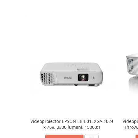
Mobilier Depozitare
Dulapuri si Cuiere
Mobilier Scolar
Banci Sali Clasa
Scaune Scolare
Set Banca si Scaune Elevi
Dulapuri,Biblioteci si Cuiere
Mobilier Laboratoare
Catedre si mese
Mobilier Universitar
Pupitre Seminarii
Scaune si Fotolii
Catedre,Mese,Birouri
Mobilier Laboratoare
Materiale Didactice
Videoproiector EPSON EB-E01, XGA 1024
Videop
Materiale Didactice si Jocuri
x 768, 3300 lumeni, 15000:1
Throw,
Prescolari