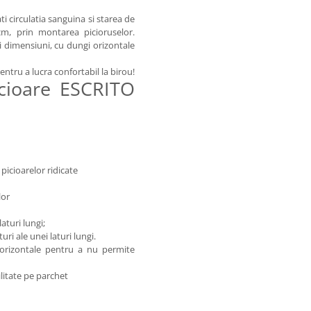
i circulatia sanguina si starea de
 cm, prin montarea picioruselor.
i dimensiuni, cu dungi orizontale
ru a lucra confortabil la birou!
icioare ESCRITO
picioarelor ridicate
lor
laturi lungi;
uri ale unei laturi lungi.
 orizontale pentru a nu permite
litate pe parchet