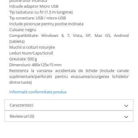
pozitie usor inclinata
Inlcude adaptor Micro USB
Tip tastatura: cu fir (1.5 m lungime)
Tip conectare: USB / micro-USB
Include picioruse pentru pozitie inclinata
Culoare: negru
Compatibilitate: Windows 8, 7, Vista, XP, Mac OS, Android
(tableta)
Muchii si colturi rotunjite
Leduri Num/Caps/Scroll
Greutate: 500 g
Dimensiuni: 480x125x15 mm
Rezistenta la varsarea accidentala de lichide (include canale
suplimentare/perforatii pentru evacuarea/scurgerea lichidelor
dintre taste)
Informatii conformitate produs
Caracteristici
Review-uri
(0)