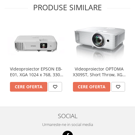
PRODUSE SIMILARE
Videoproiector EPSON EB-
Videoproiector OPTOMA
E01, XGA 1024 x 768, 3300
X309ST, Short Throw, XGA
lumeni, 15000:1
1024 x 768, 3700 lumeni,
contrast 25000:1
CERE OFERTA
CERE OFERTA
SOCIAL
Urmareste-ne in social media