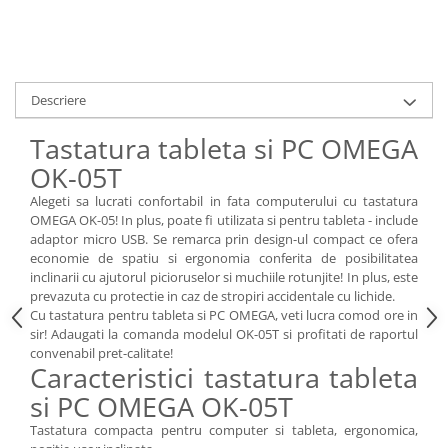
Accesorii
Panouri Afisare
Table magnetice din sticla
Descriere
Tastatura tableta si PC OMEGA
OK-05T
Alegeti sa lucrati confortabil in fata computerului cu tastatura
OMEGA OK-05! In plus, poate fi utilizata si pentru tableta - include
adaptor micro USB. Se remarca prin design-ul compact ce ofera
economie de spatiu si ergonomia conferita de posibilitatea
inclinarii cu ajutorul picioruselor si muchiile rotunjite! In plus, este
prevazuta cu protectie in caz de stropiri accidentale cu lichide.
Cu tastatura pentru tableta si PC OMEGA, veti lucra comod ore in
sir! Adaugati la comanda modelul OK-05T si profitati de raportul
convenabil pret-calitate!
Caracteristici tastatura tableta
si PC OMEGA OK-05T
Tastatura compacta pentru computer si tableta, ergonomica,