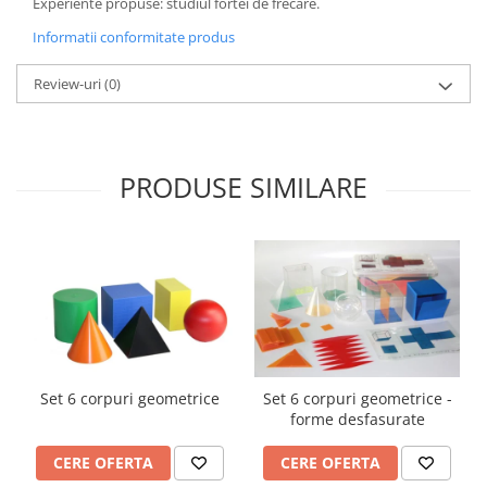
Experiente propuse: studiul fortei de frecare.
Accesorii
Informatii conformitate produs
Panouri Afisare
Table magnetice din sticla
Review-uri
(0)
PRODUSE SIMILARE
Set 6 corpuri geometrice
Set 6 corpuri geometrice -
forme desfasurate
CERE OFERTA
CERE OFERTA