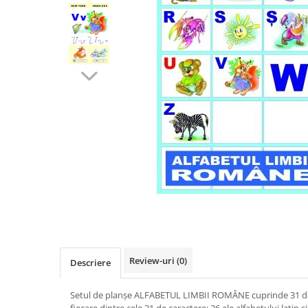
Videoproiectoare si Accesorii
Videoproiectoare
Accesorii
Suporti
Videoconferinta si Colaborare
Camere Videoconferinta
Boxe si Soundbar
Tehnologie Educationala
Ochelari VR-3D
Kit Robotic Educational
Software Educational
Distribuie
pe
Oferta Mobilier Clasa
Facebook
Table/Display-uri Interactive
Review-uri
(0)
Table Interactive
Descriere
Display-uri Interactive
Setul de planșe ALFABETUL LIMBII ROMÂNE cuprinde 31 de
Accesorii/Standuri