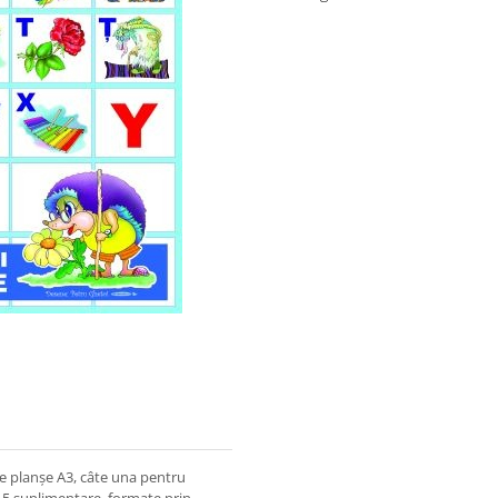
 planşe A3, câte una pentru