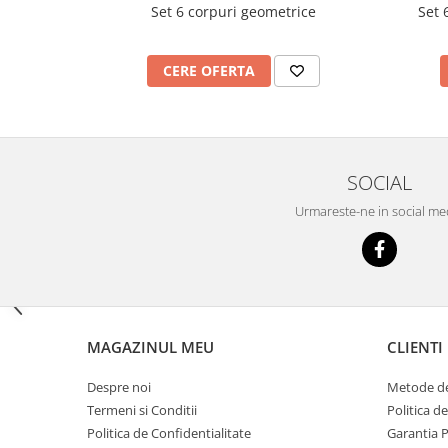
Set 6 corpuri geometrice
Set 
Imprimante
Multifunctionale
Imprimante si Scanere 3D
CERE OFERTA
Imprimante 3D
Videoconferinta si Colaborare
Camere Videoconferinta
SOCIAL
Boxe si Soundbar
Tehnologie Educationala
Urmareste-ne in social me
Ochelari VR
Kit Robotic Educational
Software Educational
Mobilier Invatamant
Mobilier Cresa si Gradinita
MAGAZINUL MEU
CLIENTI
Mese gradinita
Despre noi
Metode de
Scaune Gradinita
Termeni si Conditii
Politica d
Paturi gradinita
Politica de Confidentialitate
Garantia 