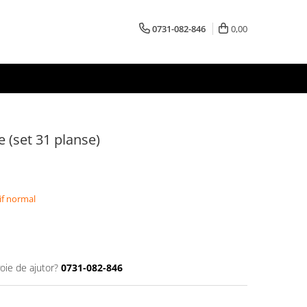
0731-082-846
0,00
e (set 31 planse)
if normal
oie de ajutor?
0731-082-846