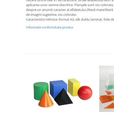
fiecare dintre cele 31 de caractere: 26 ale alfabetului latin 
aplicarea unor semne diacritice. Planșele sunt viu colorat
Videoproiectoare si Echipamente IT
despre un anumit caracter al alfabetului (literă mare/literă m
Videoproiectoare
de imagini sugestive, viu colorate.
Caracteristici tehnice: format A3, silk dublu laminat, folie 
Videoproiectoare
Informatii conformitate produs
Suporti si Accesorii
Videoproiectoare
Ecrane Proiectie
Laptopuri si Accesorii
Laptopuri
Accesorii Laptopuri
All in One/PC
All in One
Periferice PC
Conectivitate si Accesorii
Monitoare
Tablete si Accesorii
Imprimante si Multifunctionale