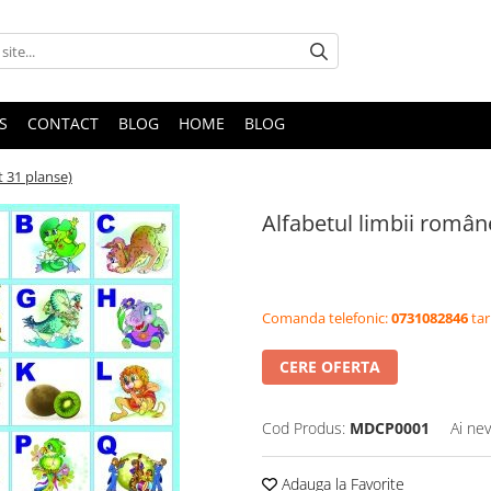
S
CONTACT
BLOG
HOME
BLOG
t 31 planse)
Alfabetul limbii român
Comanda telefonic:
0731082846
tar
CERE OFERTA
Cod Produs:
MDCP0001
Ai nev
Adauga la Favorite