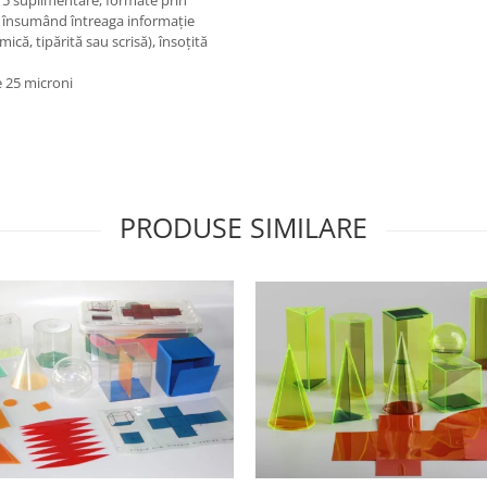
și 5 suplimentare, formate prin
e, însumând întreaga informație
ică, tipărită sau scrisă), însoțită
de 25 microni
PRODUSE SIMILARE