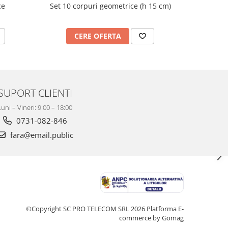
ce
Set 10 corpuri geometrice (h 15 cm)
Nu
CERE OFERTA
C
SUPORT CLIENTI
Luni – Vineri: 9:00 – 18:00
0731-082-846
fara@email.public
©Copyright SC PRO TELECOM SRL 2026
Platforma E-
commerce by Gomag