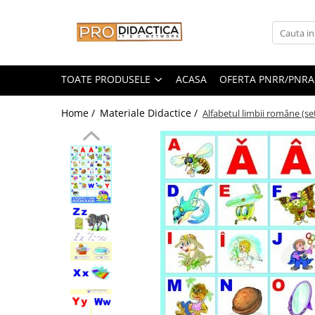
Toate Produsele
Oferta PNRR/PNRAS
TOATE PRODUSELE
ACASA
OFERTA PNRR/PNRA
Pachete Echipamente Sali Clasa
Home /
Materiale Didactice /
Alfabetul limbii române (se
Pachete Echipamente Sala Clasa
Table/Display-uri Interactive
Table Interactive
Display-uri Interactive
Suporti/Standuri/Accesorii
Imprimante si Multifunctionale
Imprimante si Scanere 3D
Imprimante 3D
Creioane 3D
Accesorii 3D
Camere Documente